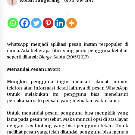
Koran Tangerang
20 Mei 2017
Kemenkum Malut Harmonisasi
Rancangan Perbup Pengadaan
Barang dan Jasa pada BUMD
Halteng
7 Agustus 2026
WhatsApp menjadi aplikasi pesan instan terpopuler di
Kemenkum Malut Ikuti ‘Pasti Ada
dunia. Ada beberapa fitur yang perlu pengguna ketahui,
Solusi’, Menkum Dorong
seperti dilansir
Blorge
, Sabtu (20/5/2017).
Transformasi Digital
Menandai Pesan Favorit
7 Agustus 2026
Mungkin pengguna ingin mencari alamat, nomor
telefon atau informasi detail lainnya di pesan WhatsApp.
Kemnaker Siapkan Regulasi
Untuk melakukan itu, pengguna bisa menelusuri
Ketenagakerjaan yang Selaras
percakapan satu per satu yang memakan waktu lama.
dengan Tantangan Dunia Kerja
Untuk menandai pesan, pengguna bisa mengklik yang
Modern
lama pada pesan tersebut. Maka muncul opsi di atas layar
7 Agustus 2026
dengan
icon
bintang yang bisa pengguna tekan. Untuk
melihat pesan yang telah ditandai, pengguna bisa menuju