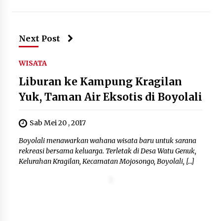
Sarana PAUD Diperkuat, Tangsel
Dorong Angka Partisipasi Sekolah
Terus Meningkat
7 Agustus 2026
Next Post
WISATA
KKM Universitas Bina Bangsa
Liburan ke Kampung Kragilan
Kelompok 83 Laksanakan
Pendampingan Pembuatan Spanduk
Yuk, Taman Air Eksotis di Boyolali
Sebagai Upaya Memperkuat
Pemasaran UMKM di Desa Cempaka
Sab Mei 20 , 2017
6 Agustus 2026
Boyolali menawarkan wahana wisata baru untuk sarana
rekreasi bersama keluarga. Terletak di Desa Watu Genuk,
Kelurahan Kragilan, Kecamatan Mojosongo, Boyolali, […]