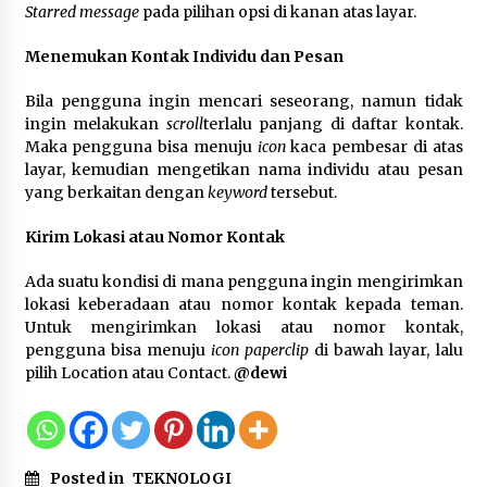
Gebyar Lomba 17 Agustus RSUD
Starred message
pada pilihan opsi di kanan atas layar.
Tigaraksa, Semarakkan HUT RI
Menemukan Kontak Individu dan Pesan
dengan Nuansa Kebersamaan
7 Agustus 2026
Bila pengguna ingin mencari seseorang, namun tidak
ingin melakukan
scroll
terlalu panjang di daftar kontak.
Maka pengguna bisa menuju
icon
kaca pembesar di atas
layar, kemudian mengetikan nama individu atau pesan
Pemanfaatan Limbah Galon Bekas,
yang berkaitan dengan
keyword
tersebut.
Lapas Banjar Tanam 200 Pohon
Cabai Dukung Program Ketahanan
Kirim Lokasi atau Nomor Kontak
Pangan
7 Agustus 2026
Ada suatu kondisi di mana pengguna ingin mengirimkan
lokasi keberadaan atau nomor kontak kepada teman.
Untuk mengirimkan lokasi atau nomor kontak,
Tagihan Air Tanpa Pemakaian,
pengguna bisa menuju
icon paperclip
di bawah layar, lalu
Terungkap Ada Transisi Panjang
pilih Location atau Contact.
@dewi
Pengelolaan , Perumdam TKR
Didesak Transparan
7 Agustus 2026
Posted in
TEKNOLOGI