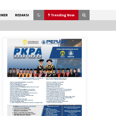
INER
REDAKSI
Trending Now
Kemenkum Malut Ikuti ‘Pasti
Ada Solusi’, Menkum Dorong
Transformasi Digital
7 Agustus 2026
Pemanfaatan Limbah Galon
Bekas, Lapas Banjar Tanam
200 Pohon Cabai Dukung
Program Ketahanan Pangan
7 Agustus 2026