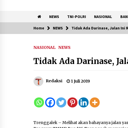
NEWS
TNI-POLRI
NASIONAL
BAN
Home
NEWS
Tidak Ada Darinase, Jalan Ini
Trending Now
NASIONAL
NEWS
Kemenkum Malut Perkuat
Kompetensi Perancang
Tidak Ada Darinase, Ja
melalui Pendalaman Materi
Penyusunan Produk Hukum
Daerah
7 Agustus 2026
Redaksi
1 Juli 2019
Kemnaker Siapkan Regulasi
Ketenagakerjaan yang
Selaras dengan Tantangan
Dunia Kerja Modern
7 Agustus 2026
Trenggalek – Melihat akan bahayanya jalan y