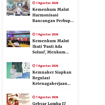
Penyusunan Produk
7 Agustus 2026
Hukum Daerah
Kemenkum Malut
Harmonisasi
Rancangan Perbup
Pengadaan Barang
dan Jasa pada BUMD
7 Agustus 2026
Halteng
Kemenkum Malut
Ikuti ‘Pasti Ada
Solusi’, Menkum
Dorong
Transformasi
7 Agustus 2026
Digital
Kemnaker Siapkan
Regulasi
Ketenagakerjaan
yang Selaras
dengan Tantangan
7 Agustus 2026
Dunia Kerja Modern
Gebyar Lomba 17