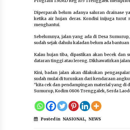
Program TMMD Reg 105 Trenggaek mempriori
Tagihan Air Tanpa
Pemakaian, Terungkap Ada
Diperparah belum adanya saluran drainase 
Transisi Panjang Pengelolaa
ketika air hujan deras. Kondisi inijuga tur
, Perumdam TKR Didesak
menghantui.
Transparan
7 Agustus 2026
Sebelumnya, jalan yang ada di Desa Sumurup,
sudah sejak dahulu kaladan belum ada bantuan 
Jaga Kebugaran Petugas,
Kalau hujan tiba, dipastikan akan becek dan su
Lapas Kelas I Tangerang
dataran tinggi atau lereng. Dikhawatirkan jala
Gelar Cek Kesehatan Gratis
dan Skrining TB Lanjutan
Kini, badan jalan akan dilakukan pengaspa
6 Agustus 2026
sudah mulai di turunkan dari kendaraan angkut
“kita cek dan pendampingan material yang di dro
Sumurup, Kodim 0806 Trenggalek, Serda Laode 
Posted in
NASIONAL
,
NEWS