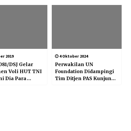
Pemerintah Cegah
Penyebaran Covid 19
er 2019
4 Oktober 2024
81/DSJ Gelar
Perwakilan UN
en Voli HUT TNI
Foundation Didampingi
Ini Dia Para
Tim Ditjen PAS Kunjungi
ya
Lapas Perempuan
Tangerang