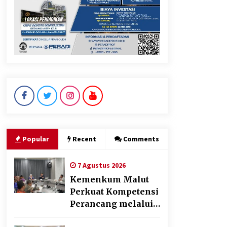
KKM Universitas Bina Bangsa
Kelompok 83 Laksanakan
Pendampingan Pembuatan
Spanduk Sebagai Upaya
Memperkuat Pemasaran
UMKM di Desa Cempaka
6 Agustus 2026
Dikunjungi PWI, Wawan Fauzi:
Peran Media Bisa Berdampak
Besar hingga Fatal
6 Agustus 2026
Popular
Recent
Comments
7 Agustus 2026
Kemenkum Malut
Perkuat Kompetensi
Perancang melalui
Pendalaman Materi