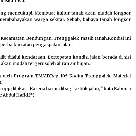
taskannya.
Sarana PAUD Diperkuat,
Tangsel Dorong Angka
yang mencukupi. Membuat kultur tanah akan mudah longsor
n
Partisipasi Sekolah Terus
ut membahayakan warga sekitar. Sebab, bahaya tanah longsor
Meningkat
7 Agustus 2026
 Kecamatan Bendungan, Trenggalek masih tanah.Kondisi ini
perbaikan atau pengaspalan jalan.
Kemenkum Malut Dorong
lit dilalui kendaraan. Bertepatan kondisi jalan berada di sisi
Perlindungan Hak Cipta Musik
n akan mudah tergerusoleh aliran air hujan.
di Era Digital, Sosialisasikan
Pencatatan Gratis dan
lan oleh Program TMMDReg 105 Kodim Trenggalek. Material
Penguatan Royalti
.
6 Agustus 2026
pp dilokasi. Karena harus dibagi ke titik jalan, “ kata Babinsa
Abdul Hafid.(*).