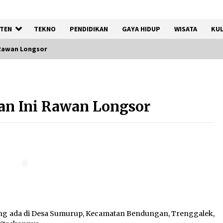
TEN
TEKNO
PENDIDIKAN
GAYA HIDUP
WISATA
KUL
 Rawan Longsor
Kemenkum Malut
Harmonisasi Rancangan
lan Ini Rawan Longsor
Perbup Pengadaan Barang
dan Jasa pada BUMD Halteng
7 Agustus 2026
Gebyar Lomba 17 Agustus
RSUD Tigaraksa, Semarakkan
HUT RI dengan Nuansa
Kebersamaan
7 Agustus 2026
ang ada di Desa Sumurup, Kecamatan Bendungan, Trenggalek,