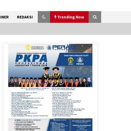
INER
REDAKSI
Trending Now
Kemenkum Malut
Harmonisasi Rancangan
Perbup Pengadaan Barang
dan Jasa pada BUMD Halteng
7 Agustus 2026
Gebyar Lomba 17 Agustus
RSUD Tigaraksa, Semarakkan
HUT RI dengan Nuansa
Kebersamaan
7 Agustus 2026