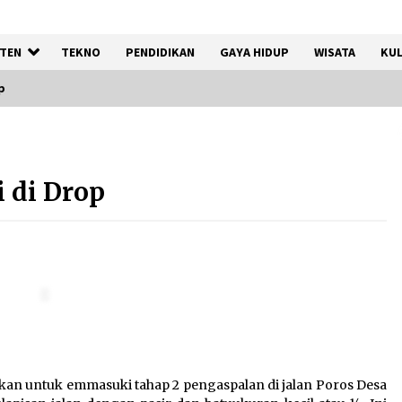
TEN
TEKNO
PENDIDIKAN
GAYA HIDUP
WISATA
KUL
p
n
Kemenkum Malut Perkuat
Kompetensi Perancang
i di Drop
melalui Pendalaman Materi
Penyusunan Produk Hukum
Daerah
7 Agustus 2026
Kemnaker Siapkan Regulasi
Ketenagakerjaan yang
Selaras dengan Tantangan
Dunia Kerja Modern
7 Agustus 2026
pakan untuk emmasuki tahap 2 pengaspalan di jalan Poros Desa