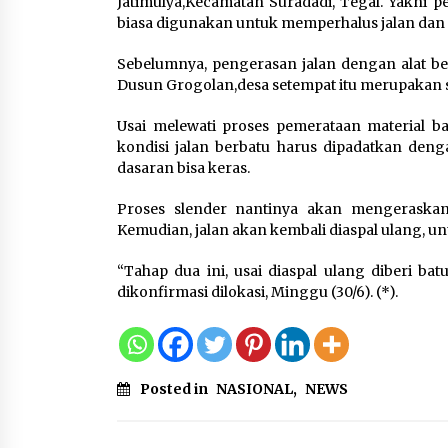
Jatimulya,Kecamatan Suradadi, Tegal. Yakni pe
Pemanfaatan Limbah Galon
biasa digunakan untuk memperhalus jalan dan 
Bekas, Lapas Banjar Tanam
200 Pohon Cabai Dukung
Sebelumnya, pengerasan jalan dengan alat ber
Program Ketahanan Pangan
Dusun Grogolan,desa setempat itu merupakan s
7 Agustus 2026
Usai melewati proses pemerataan material ba
kondisi jalan berbatu harus dipadatkan deng
KKM Universitas Bina Bangs
dasaran bisa keras.
Kelompok 83 Laksanakan
Pendampingan Pembuatan
Proses slender nantinya akan mengeraskan
Spanduk Sebagai Upaya
Kemudian, jalan akan kembali diaspal ulang, un
Memperkuat Pemasaran
UMKM di Desa Cempaka
“Tahap dua ini, usai diaspal ulang diberi batu
6 Agustus 2026
dikonfirmasi dilokasi, Minggu (30/6). (*).
Posted in
NASIONAL
,
NEWS