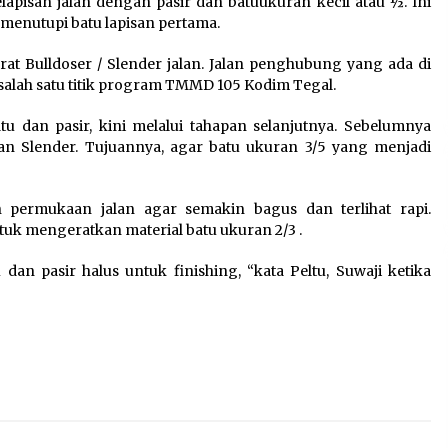
lapisan jalan dengan pasir dan batuukuran kecil atau ½. Ini
Tagihan Air Tanpa
menutupi batu lapisan pertama.
Pemakaian, Terungkap Ada
Transisi Panjang Pengelolaan
at Bulldoser / Slender jalan. Jalan penghubung yang ada di
, Perumdam TKR Didesak
alah satu titik program TMMD 105 Kodim Tegal.
Transparan
7 Agustus 2026
tu dan pasir, kini melalui tahapan selanjutnya. Sebelumnya
an Slender. Tujuannya, agar batu ukuran 3/5 yang menjadi
a
Jaga Kebugaran Petugas,
Lapas Kelas I Tangerang
Gelar Cek Kesehatan Gratis
 permukaan jalan agar semakin bagus dan terlihat rapi.
dan Skrining TB Lanjutan
tuk mengeratkan material batu ukuran 2/3 .
6 Agustus 2026
 dan pasir halus untuk finishing, “kata Peltu, Suwaji ketika