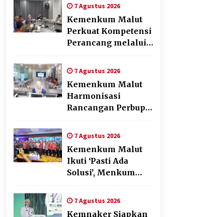
Sehat, Aktif, dan
7 Agustus 2026
Bahagia
Kemenkum Malut
Perkuat Kompetensi
Perancang melalui
Pendalaman Materi
Penyusunan Produk
7 Agustus 2026
Hukum Daerah
Kemenkum Malut
Harmonisasi
Rancangan Perbup
Pengadaan Barang
dan Jasa pada BUMD
7 Agustus 2026
Halteng
Kemenkum Malut
Ikuti ‘Pasti Ada
Solusi’, Menkum
Dorong
Transformasi
7 Agustus 2026
Digital
Kemnaker Siapkan