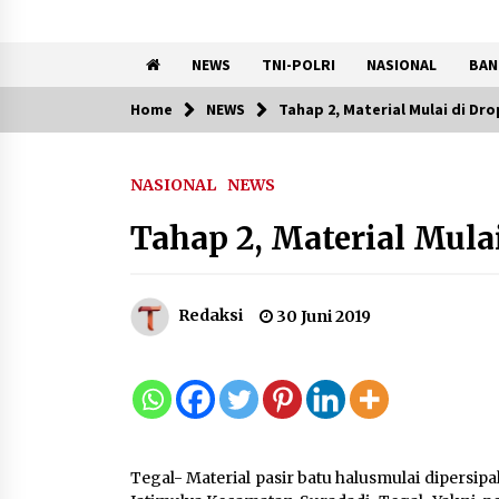
NEWS
TNI-POLRI
NASIONAL
BAN
Home
NEWS
Tahap 2, Material Mulai di Dro
Trending Now
NASIONAL
NEWS
Pemkot Tangsel Kembangka
36 Pos Lansia, Benyamin:
Tahap 2, Material Mula
Wujudkan Lansia Sehat, Aktif,
dan Bahagia
8 Agustus 2026
Redaksi
30 Juni 2019
Kemenkum Malut Ikuti ‘Pasti
Ada Solusi’, Menkum Dorong
Transformasi Digital
7 Agustus 2026
Tegal- Material pasir batu halusmulai dipersi