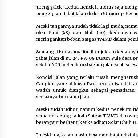
6 Agustus 2026
Trenggalek- Kedua nenek it uterus saja men
pengerjaan Rabat Jalan di desa SUmurup, Kec
Dikunjungi PWI, Wawan Fauzi
Peran Media Bisa Berdampa
Meski tangannya sudah tidak lagi muda, namun
Besar hingga Fatal
oleh Pani (48) dan Jilah (50), keduanya 
6 Agustus 2026
meringankan beban Satgas TMMD dalam pembua
Semangat kerjasama itu ditunjukkan kedaunya da
rabat jalan di RT 24/ RW 08 Dusun Pule desa
Marak Kecelakaan Kapal,
sekitar 500 meter. Kini sbagain jalan suah seles
Puan Soroti Minimnya Faktor
Keamanan Transportasi Lau
Kondisi jalan yang terlalu rusak mengharusk
5 Agustus 2026
Cangkul yang dibawa Pani terus disambitkan
wadah untuk diangkut sebagai pemadatan 
seusianya, bernama Jilah.
Meski sudah udhur, namun kedua nenek itu ti
semakin tegang tatkala Satgas TMMD dan warg
berangsur berhenti ketika adhan Solat Dhuhur 
“meski tua, kalau masih bisa membantu disini