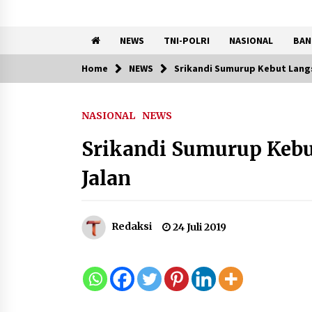
NEWS
TNI-POLRI
NASIONAL
BAN
Home
NEWS
Srikandi Sumurup Kebut Langs
Trending Now
NASIONAL
NEWS
Pemanfaatan Limbah Galon
Bekas, Lapas Banjar Tanam
Srikandi Sumurup Kebu
200 Pohon Cabai Dukung
Program Ketahanan Pangan
Jalan
7 Agustus 2026
KKM Universitas Bina Bangs
Redaksi
24 Juli 2019
Kelompok 83 Laksanakan
Pendampingan Pembuatan
Spanduk Sebagai Upaya
Memperkuat Pemasaran
UMKM di Desa Cempaka