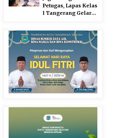
Sebagai Upaya
Petugas, Lapas Kelas
Memperkuat
I Tangerang Gelar
Pemasaran UMKM
Cek Kesehatan
di Desa Cempaka
Gratis dan Skrining
TB Lanjutan