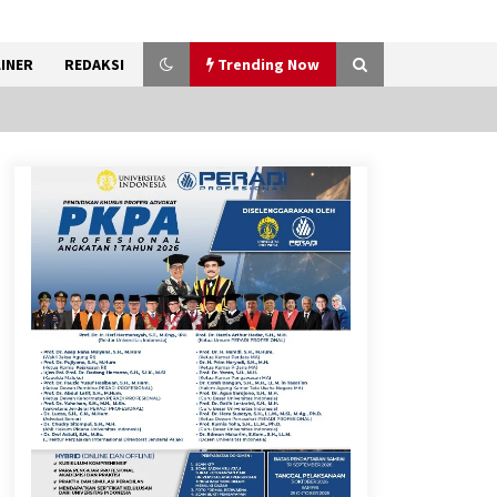
INER
REDAKSI
Trending Now
Sarana PAUD Diperkuat,
Tangsel Dorong Angka
Partisipasi Sekolah Terus
Meningkat
7 Agustus 2026
Kemenkum Malut Dorong
Perlindungan Hak Cipta Musik
di Era Digital, Sosialisasikan
Pencatatan Gratis dan
Penguatan Royalti
6 Agustus 2026