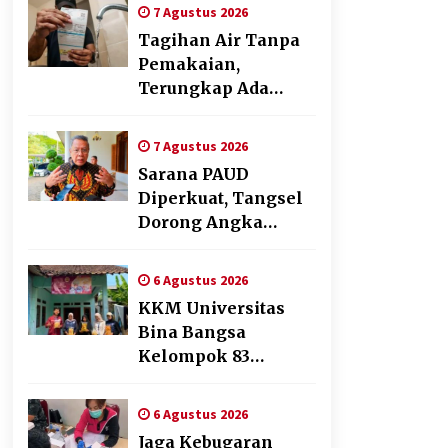
Cabai Dukung
7 Agustus 2026
Program Ketahanan
Tagihan Air Tanpa
Pangan
Pemakaian,
Terungkap Ada
Transisi Panjang
Pengelolaan ,
7 Agustus 2026
Perumdam TKR
Sarana PAUD
Didesak Transparan
Diperkuat, Tangsel
Dorong Angka
Partisipasi Sekolah
Terus Meningkat
6 Agustus 2026
KKM Universitas
Bina Bangsa
Kelompok 83
Laksanakan
Pendampingan
6 Agustus 2026
Pembuatan Spanduk
Jaga Kebugaran