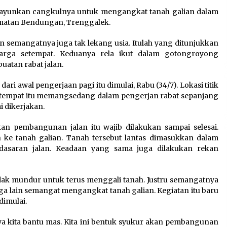
gayunkan cangkulnya untuk mengangkat tanah galian dalam
amatan Bendungan, Trenggalek.
:
Kejari Kota Tangerang
k
Bongkar Korupsi Rp5,49
 semangatnya juga tak lekang usia. Itulah yang ditunjukkan
Miliar: Sewa Pesawat Fiktif,
warga setempat. Keduanya rela ikut dalam gotongroyong
Eks VP Angkasa Pura Kargo
tan rabat jalan.
Ditahan
6 Agustus 2026
ri awal pengerjaan pagi itu dimulai, Rabu (34/7). Lokasi titik
 setempat itu memangsedang dalam pengerjan rabat sepanjang
Di Forum Internasional Majelis
ai dikerjakan.
Persaudaraan Manusia,
t
Megawati Soekarnoputri
an pembangunan jalan itu wajib dilakukan sampai selesai.
Tegaskan Kepemimpinan
 ke tanah galian. Tanah tersebut lantas dimasukkan dalam
Perempuan Bukan Dominasi,
dasaran jalan. Keadaan yang sama juga dilakukan rekan
Tapi Merawat Dan Merangkul
5 Agustus 2026
dak mundur untuk terus menggali tanah. Justru semangatnya
a lain semangat mengangkat tanah galian. Kegiatan itu baru
dimulai.
 ya kita bantu mas. Kita ini bentuk syukur akan pembangunan