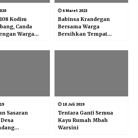
2020
6 Maret 2023
08 Kodim
Babinsa Krandegan
ubang, Canda
Bersama Warga
engan Warga
Bersihkan Tempat
 Waktu Istirahat
Pemakaman Umum
019
18 Juli 2019
an Sasaran
Tentara Ganti Semua
Desa
Kayu Rumah Mbah
ndang
Warsini
onal