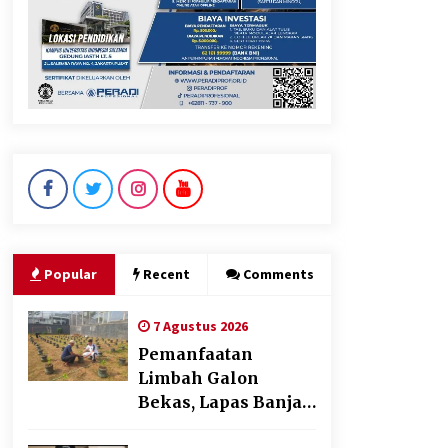
Dukung Ekosistem Kendaraan
Listrik, Wapres Dorong Link
and Match Pendidikan–
Industri
5 Agustus 2026
Jokowi Tetap Disambut
Hangat di NTT, Ahmad Ali:
Karya dan Pengabdiannya
Masih Dirasakan Masyarakat
Popular
Recent
Comments
5 Agustus 2026
7 Agustus 2026
Pemanfaatan
Limbah Galon
Bekas, Lapas Banjar
Tanam 200 Pohon