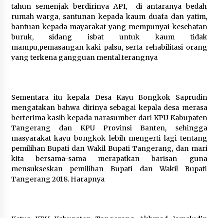
Tagihan Air Tanpa Pemakaian,
tahun semenjak berdirinya API, di antaranya bedah
Terungkap Ada Transisi Panjang
rumah warga, santunan kepada kaum duafa dan yatim,
Pengelolaan , Perumdam TKR
bantuan kepada mayarakat yang mempunyai kesehatan
Didesak Transparan
buruk, sidang isbat untuk kaum tidak
7 Agustus 2026
mampu,pemasangan kaki palsu, serta rehabilitasi orang
yang terkena gangguan mental.terangnya
Sarana PAUD Diperkuat, Tangsel
Dorong Angka Partisipasi Sekolah
Terus Meningkat
Sementara itu kepala Desa Kayu Bongkok Saprudin
7 Agustus 2026
mengatakan bahwa dirinya sebagai kepala desa merasa
berterima kasih kepada narasumber dari KPU Kabupaten
Tangerang dan KPU Provinsi Banten, sehingga
masyarakat kayu bongkok lebih mengerti lagi tentang
pemilihan Bupati dan Wakil Bupati Tangerang, dan mari
kita bersama-sama merapatkan barisan guna
mensukseskan pemilihan Bupati dan Wakil Bupati
Tangerang 2018. Harapnya