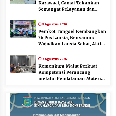
Karawaci, Camat Tekankan
Semangat Pelayanan dan
Kebersamaan
8 Agustus 2026
Pemkot Tangsel Kembangkan
36 Pos Lansia, Benyamin:
Wujudkan Lansia Sehat, Aktif,
dan Bahagia
7 Agustus 2026
Kemenkum Malut Perkuat
Kompetensi Perancang
melalui Pendalaman Materi
Penyusunan Produk Hukum
Daerah