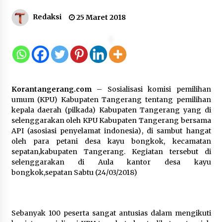
Kemenkum Malut Perkuat
Redaksi
25 Maret 2018
Kompetensi Perancang melalui
Pendalaman Materi Penyusunan
Produk Hukum Daerah
7 Agustus 2026
Kemenkum Malut Harmonisasi
Korantangerang.com
– Sosialisasi komisi pemilihan
Rancangan Perbup Pengadaan
umum (KPU) Kabupaten Tangerang tentang pemilihan
Barang dan Jasa pada BUMD
kepala daerah (pilkada) Kabupaten Tangerang yang di
Halteng
selenggarakan oleh KPU Kabupaten Tangerang bersama
7 Agustus 2026
API (asosiasi penyelamat indonesia), di sambut hangat
oleh para petani desa kayu bongkok, kecamatan
sepatan,kabupaten Tangerang. Kegiatan tersebut di
Kemenkum Malut Ikuti ‘Pasti Ada
selenggarakan di Aula kantor desa kayu
Solusi’, Menkum Dorong
bongkok,sepatan Sabtu (24/03/2018)
Transformasi Digital
7 Agustus 2026
Sebanyak 100 peserta sangat antusias dalam mengikuti