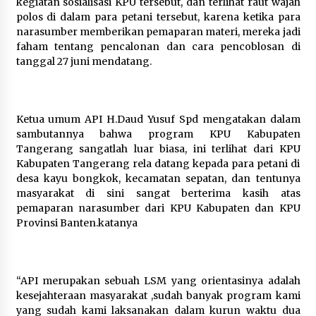
kegiatan sosialisasi KPU tersebut, dan terlihat raut wajah
Kemnaker Siapkan Regulasi
polos di dalam para petani tersebut, karena ketika para
Ketenagakerjaan yang Selaras
narasumber memberikan pemaparan materi, mereka jadi
dengan Tantangan Dunia Kerja
faham tentang pencalonan dan cara pencoblosan di
Modern
tanggal 27 juni mendatang.
7 Agustus 2026
Gebyar Lomba 17 Agustus RSUD
Ketua umum API H.Daud Yusuf Spd mengatakan dalam
Tigaraksa, Semarakkan HUT RI
sambutannya bahwa program KPU Kabupaten
dengan Nuansa Kebersamaan
Tangerang sangatlah luar biasa, ini terlihat dari KPU
7 Agustus 2026
Kabupaten Tangerang rela datang kepada para petani di
desa kayu bongkok, kecamatan sepatan, dan tentunya
masyarakat di sini sangat berterima kasih atas
pemaparan narasumber dari KPU Kabupaten dan KPU
Pemanfaatan Limbah Galon Bekas,
Provinsi Banten.katanya
Lapas Banjar Tanam 200 Pohon
Cabai Dukung Program Ketahanan
Pangan
7 Agustus 2026
“API merupakan sebuah LSM yang orientasinya adalah
kesejahteraan masyarakat ,sudah banyak program kami
yang sudah kami laksanakan dalam kurun waktu dua