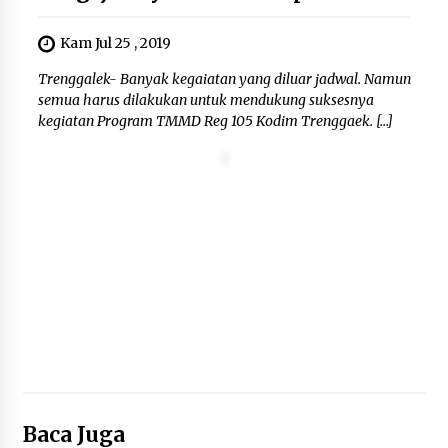
Di Forum Internasional Majelis
Persaudaraan Manusia, Megawati
Kam Jul 25 , 2019
Soekarnoputri Tegaskan
Kepemimpinan Perempuan Bukan
Trenggalek- Banyak kegaiatan yang diluar jadwal. Namun
Dominasi, Tapi Merawat Dan
semua harus dilakukan untuk mendukung suksesnya
Merangkul
kegiatan Program TMMD Reg 105 Kodim Trenggaek. […]
5 Agustus 2026
Jokowi Tetap Disambut Hangat di
NTT, Ahmad Ali: Karya dan
Pengabdiannya Masih Dirasakan
Masyarakat
5 Agustus 2026
Baca Juga