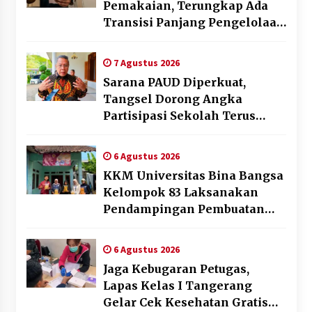
Pemakaian, Terungkap Ada
Transisi Panjang Pengelolaan
, Perumdam TKR Didesak
Transparan
7 Agustus 2026
Sarana PAUD Diperkuat,
Tangsel Dorong Angka
Partisipasi Sekolah Terus
Meningkat
6 Agustus 2026
KKM Universitas Bina Bangsa
Kelompok 83 Laksanakan
Pendampingan Pembuatan
Spanduk Sebagai Upaya
Memperkuat Pemasaran
6 Agustus 2026
UMKM di Desa Cempaka
Jaga Kebugaran Petugas,
Lapas Kelas I Tangerang
Gelar Cek Kesehatan Gratis