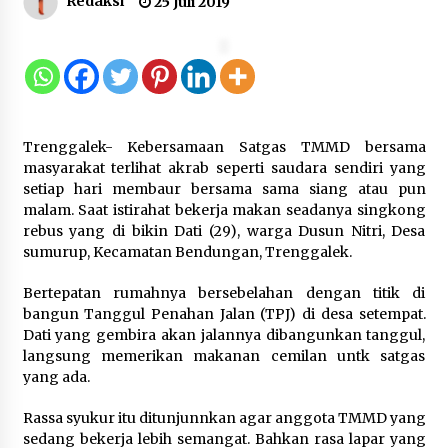
Redaksi
25 Juli 2019
Jaga Kebugaran Petugas, Lapas
Kelas I Tangerang Gelar Cek
Kesehatan Gratis dan Skrining TB
Lanjutan
6 Agustus 2026
Trenggalek- Kebersamaan Satgas TMMD bersama
masyarakat terlihat akrab seperti saudara sendiri yang
Kemenkum Malut Dorong
setiap hari membaur bersama sama siang atau pun
Perlindungan Hak Cipta Musik di Era
malam. Saat istirahat bekerja makan seadanya singkong
Digital, Sosialisasikan Pencatatan
rebus yang di bikin Dati (29), warga Dusun Nitri, Desa
Gratis dan Penguatan Royalti
sumurup, Kecamatan Bendungan, Trenggalek.
6 Agustus 2026
Bertepatan rumahnya bersebelahan dengan titik di
bangun Tanggul Penahan Jalan (TPJ) di desa setempat.
Dikunjungi PWI, Wawan Fauzi: Peran
Dati yang gembira akan jalannya dibangunkan tanggul,
Media Bisa Berdampak Besar
langsung memerikan makanan cemilan untk satgas
hingga Fatal
yang ada.
6 Agustus 2026
Rassa syukur itu ditunjunnkan agar anggota TMMD yang
sedang bekerja lebih semangat. Bahkan rasa lapar yang