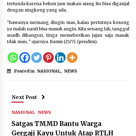
tertunda karena belum jam makan siang itu bisa diganjal
Kejari Kota Tangerang Bongkar
dengan singkong yang ada.
Korupsi Rp5,49 Miliar: Sewa Pesawat
Fiktif, Eks VP Angkasa Pura Kargo
“hawanya memang dingin mas, kalau pertutnya kosong
Ditahan
ya malah nanti bisa masuk angin. Kita senang lah, tanggul
6 Agustus 2026
suadh dibangun, tinga memeberikan jajan saja masak
tdak mau, “ ujarnya. Kamis (25/7). (pendim).
Dukung Ekosistem Kendaraan
Listrik, Wapres Dorong Link and
Match Pendidikan–Industri
5 Agustus 2026
Posted in
NASIONAL
,
NEWS
Marak Kecelakaan Kapal, Puan
Next Post
Soroti Minimnya Faktor Keamanan
Transportasi Laut
NASIONAL
NEWS
5 Agustus 2026
Satgas TMMD Bantu Warga
Gergaji Kayu Untuk Atap RTLH