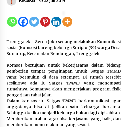
Redaksi
22 Juli 2019
Gebyar Lomba 17 Agustus RSUD
Tigaraksa, Semarakkan HUT RI
dengan Nuansa Kebersamaan
7 Agustus 2026
Trenggalek – Serda Joko sedang melakukan Komunikasi
Pemanfaatan Limbah Galon Bekas,
sosial (komsos) bareng keluarga Suripto (39) warga Desa
Lapas Banjar Tanam 200 Pohon
Sumurup, Kecamatan Bendungan, Trenggalek.
Cabai Dukung Program Ketahanan
Pangan
Komsos bertujuan untuk bekerjasama dalam bidang
pemberian tempat penginapan untuk Satgas TMMD
7 Agustus 2026
yang bermukin di desa setempat. Di rumah tersebit
sesikitnya ada 10 Satgas TMMD yang menempati
Tagihan Air Tanpa Pemakaian,
rumahnya. Semuanya akan mengerjakan program fisik
Terungkap Ada Transisi Panjang
pengerjaan rabat jalan.
Pengelolaan , Perumdam TKR
Dalam komsos itu Satgas TMMD berkomunikasi agar
Didesak Transparan
anggotanya bisa di jadikan satu keluarga bersama.
Sehingga ketika menjadi keluarga bukan lagi dipisahkan.
7 Agustus 2026
Memberikan arahan agar bisa kerjasama yang baik, dan
memberikan menu makanan yang sesuai.