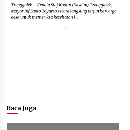
Kemenkum Malut Dorong
Trenggalek – Kepala Staf Kodim (Kasdim) Trenggalek,
Perlindungan Hak Cipta Musik di Era
Mayor Inf Santo Toyarso secara langsung terjun ke warga
Digital, Sosialisasikan Pencatatan
desa untuk memeriksa kesehatan […]
Gratis dan Penguatan Royalti
6 Agustus 2026
Dikunjungi PWI, Wawan Fauzi: Peran
Media Bisa Berdampak Besar
hingga Fatal
6 Agustus 2026
Baca Juga