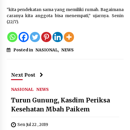
Sarana PAUD Diperkuat, Tangsel
Dorong Angka Partisipasi Sekolah
“kita pendekatan sama yang memiliki rumah. Bagaimana
Terus Meningkat
caranya kita anggota bisa menempati,” ujarnya. Senin
(22/7).
7 Agustus 2026
KKM Universitas Bina Bangsa
Posted in
NASIONAL
,
NEWS
Kelompok 83 Laksanakan
Pendampingan Pembuatan Spanduk
Sebagai Upaya Memperkuat
Pemasaran UMKM di Desa Cempaka
Next Post
6 Agustus 2026
NASIONAL
NEWS
Jaga Kebugaran Petugas, Lapas
Kelas I Tangerang Gelar Cek
Turun Gunung, Kasdim Periksa
Kesehatan Gratis dan Skrining TB
Kesehatan Mbah Paikem
Lanjutan
6 Agustus 2026
Sen Jul 22 , 2019