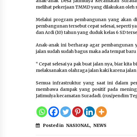
anak-anak Desa Jatimulya Kecamatan Suradad
KKM Universitas Bina Bangs
melihat pekerjaan TMMD yang dilakukan oleh s
Kelompok 83 Laksanakan
Pendampingan Pembuatan
Melalui program pembangunan yang akan dil
Spanduk Sebagai Upaya
pembangunan tersebut cepat selesai, seperti y
Memperkuat Pemasaran
dan Ardi (10) tahun yang duduk kelas 6 SD terse
UMKM di Desa Cempaka
6 Agustus 2026
Anak-anak ini berharap agar pembangunan ya
jalan sudah sudah bagus maka ada tempat baru
Dikunjungi PWI, Wawan Fauzi
Peran Media Bisa Berdampa
“ Cepat selesai ya pak buat jalan nya, biar kita 
Besar hingga Fatal
melaksanakan olahraga jalan kaki karena jalan
6 Agustus 2026
Semua infrastruktur yang saat ini dalam p
membawa dampak yang positif pada meningk
Jatimulya kecamatan Suradadi. (rus/pendim Teg
Posted in
NASIONAL
,
NEWS