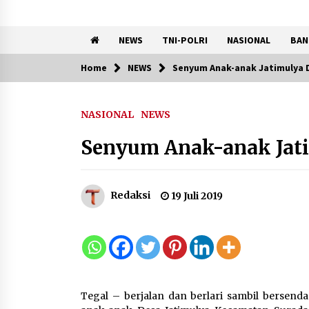
NEWS
TNI-POLRI
NASIONAL
BAN
Home
NEWS
Senyum Anak-anak Jatimulya
Trending Now
NASIONAL
NEWS
Kemenkum Malut Ikuti ‘Pasti
Ada Solusi’, Menkum Dorong
Senyum Anak-anak Ja
Transformasi Digital
7 Agustus 2026
Redaksi
19 Juli 2019
Pemanfaatan Limbah Galon
Bekas, Lapas Banjar Tanam
200 Pohon Cabai Dukung
Program Ketahanan Pangan
7 Agustus 2026
Tegal – berjalan dan berlari sambil bersend