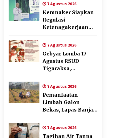
Transformasi
7 Agustus 2026
Digital
Kemnaker Siapkan
Regulasi
Ketenagakerjaan
yang Selaras
dengan Tantangan
7 Agustus 2026
Dunia Kerja Modern
Gebyar Lomba 17
Agustus RSUD
Tigaraksa,
Semarakkan HUT RI
dengan Nuansa
7 Agustus 2026
Kebersamaan
Pemanfaatan
Limbah Galon
Bekas, Lapas Banjar
Tanam 200 Pohon
Cabai Dukung
7 Agustus 2026
Program Ketahanan
Tagihan Air Tanpa