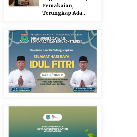
Pangan
Pemakaian,
Terungkap Ada
Transisi Panjang
Pengelolaan ,
Perumdam TKR
Didesak Transparan