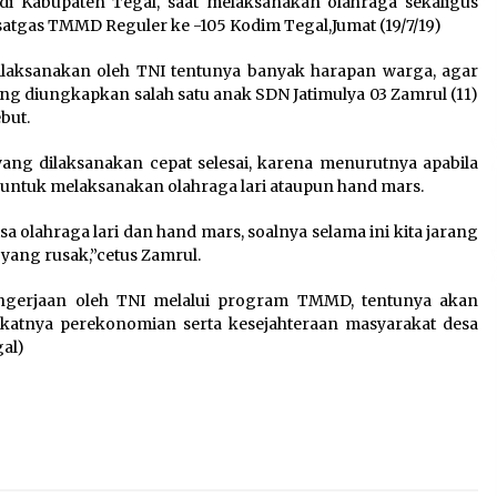
i Kabupaten Tegal, saat melaksanakan olahraga sekaligus
a
Jaga Kebugaran Petugas,
atgas TMMD Reguler ke -105 Kodim Tegal,Jumat (19/7/19)
Lapas Kelas I Tangerang
Gelar Cek Kesehatan Gratis
aksanakan oleh TNI tentunya banyak harapan warga, agar
dan Skrining TB Lanjutan
ang diungkapkan salah satu anak SDN Jatimulya 03 Zamrul (11)
6 Agustus 2026
but.
ng dilaksanakan cepat selesai, karena menurutnya apabila
 untuk melaksanakan olahraga lari ataupun hand mars.
:
Kejari Kota Tangerang
k
Bongkar Korupsi Rp5,49
bisa olahraga lari dan hand mars, soalnya selama ini kita jarang
Miliar: Sewa Pesawat Fiktif,
 yang rusak,”cetus Zamrul.
Eks VP Angkasa Pura Kargo
Ditahan
engerjaan oleh TNI melalui program TMMD, tentunya akan
6 Agustus 2026
atnya perekonomian serta kesejahteraan masyarakat desa
al)