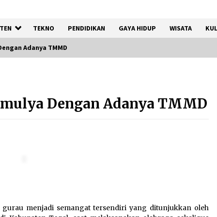
TEN
TEKNO
PENDIDIKAN
GAYA HIDUP
WISATA
KUL
 Dengan Adanya TMMD
Kemnaker Siapkan Regulasi
Ketenagakerjaan yang
timulya Dengan Adanya TMMD
Selaras dengan Tantangan
Dunia Kerja Modern
7 Agustus 2026
Tagihan Air Tanpa
Pemakaian, Terungkap Ada
Transisi Panjang Pengelolaan
, Perumdam TKR Didesak
Transparan
7 Agustus 2026
a gurau menjadi semangat tersendiri yang ditunjukkan oleh