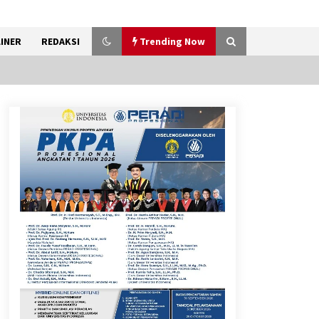
INER
REDAKSI
Trending Now
Gebyar Lomba 17 Agustus
RSUD Tigaraksa, Semarakkan
HUT RI dengan Nuansa
Kebersamaan
7 Agustus 2026
Sarana PAUD Diperkuat,
Tangsel Dorong Angka
Partisipasi Sekolah Terus
Meningkat
7 Agustus 2026