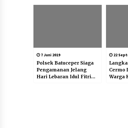
7 Juni 2019
22 Sept
Polsek Batuceper Siaga
Langka
Pengamanan Jelang
Cermo 
Hari Lebaran Idul Fitri
Warga 
1440H Arus mudik dan
Pasien 
Arus Balik
positif 