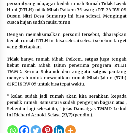
Sarana PAUD Diperkuat, Tangsel
personil yang ada, agar bedah rumah Rumah Tidak Layak
Dorong Angka Partisipasi Sekolah
Huni (RTLH) milik Mbah Paikem 75 warga RT. 26 RW. 08
Terus Meningkat
Dusun Nitri Desa Sumurup ini bisa selesai. Mengingat
cuaca hujan sudah mulai turun.
7 Agustus 2026
Dengan memaksimalkan personil tersebut, diharapkan
bedah rumah RTLH ini bisa selesai selesai sebelum target
KKM Universitas Bina Bangsa
yang ditetapkan.
Kelompok 83 Laksanakan
Tidak hanya rumah Mbah Paikem, satgas juga tengah
Pendampingan Pembuatan Spanduk
kebut rumah Mbah Jaitun penerima program RTLH
Sebagai Upaya Memperkuat
TMMD. Serma Sukamdi dan anggota satgas pantang
Pemasaran UMKM di Desa Cempaka
menyerah untuk mewujutkan rumah Mbah Jaitun (57th)
6 Agustus 2026
di RT18 RW 05 untuk bisa tepat waktu.
Jaga Kebugaran Petugas, Lapas
” kalau sudah jadi rumah akan kita serahkan kepada
Kelas I Tangerang Gelar Cek
pemilik rumah. Ssmsntara sudah pengerjan bagian atas ,
Kesehatan Gratis dan Skrining TB
Sebentar lagi selesai itu, ” jelas Dansatgas TMMD Letkol
Lanjutan
Inf Richard Arnold. Selasa (23/7).(pendim).
6 Agustus 2026