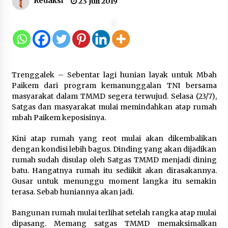
Redaksi
23 Juli 2019
Gebyar Lomba 17 Agustus RSUD
Tigaraksa, Semarakkan HUT RI
dengan Nuansa Kebersamaan
7 Agustus 2026
Trenggalek – Sebentar lagi hunian layak untuk Mbah
Pemanfaatan Limbah Galon Bekas,
Paikem dari program kemanunggalan TNI bersama
Lapas Banjar Tanam 200 Pohon
masyarakat dalam TMMD segera terwujud. Selasa (23/7),
Cabai Dukung Program Ketahanan
Satgas dan masyarakat mulai memindahkan atap rumah
Pangan
mbah Paikem keposisinya.
7 Agustus 2026
Kini atap rumah yang reot mulai akan dikembalikan
dengan kondisi lebih bagus. Dinding yang akan dijadikan
Tagihan Air Tanpa Pemakaian,
rumah sudah disulap oleh Satgas TMMD menjadi dining
Terungkap Ada Transisi Panjang
batu. Hangatnya rumah itu sediikit akan dirasakannya.
Pengelolaan , Perumdam TKR
Gusar untuk menunggu moment langka itu semakin
Didesak Transparan
terasa. Sebab huniannya akan jadi.
7 Agustus 2026
Bangunan rumah mulai terlihat setelah rangka atap mulai
dipasang. Memang satgas TMMD memaksimalkan