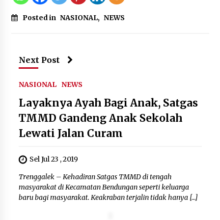
Kemenkum Malut Dorong
Perlindungan Hak Cipta Musik di Era
Posted in
NASIONAL
,
NEWS
Digital, Sosialisasikan Pencatatan
Gratis dan Penguatan Royalti
6 Agustus 2026
Next Post
Dikunjungi PWI, Wawan Fauzi: Peran
NASIONAL
NEWS
Media Bisa Berdampak Besar
hingga Fatal
Layaknya Ayah Bagi Anak, Satgas
6 Agustus 2026
TMMD Gandeng Anak Sekolah
Lewati Jalan Curam
Sel Jul 23 , 2019
Trenggalek – Kehadiran Satgas TMMD di tengah
masyarakat di Kecamatan Bendungan seperti keluarga
baru bagi masyarakat. Keakraban terjalin tidak hanya […]