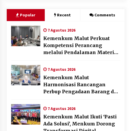
Popular
Recent
Comments
7 Agustus 2026
Kemenkum Malut Perkuat
Kompetensi Perancang
melalui Pendalaman Materi
Penyusunan Produk Hukum
Daerah
7 Agustus 2026
Kemenkum Malut
Harmonisasi Rancangan
Perbup Pengadaan Barang dan
Jasa pada BUMD Halteng
7 Agustus 2026
Kemenkum Malut Ikuti ‘Pasti
Ada Solusi’, Menkum Dorong
Transformasi Digital