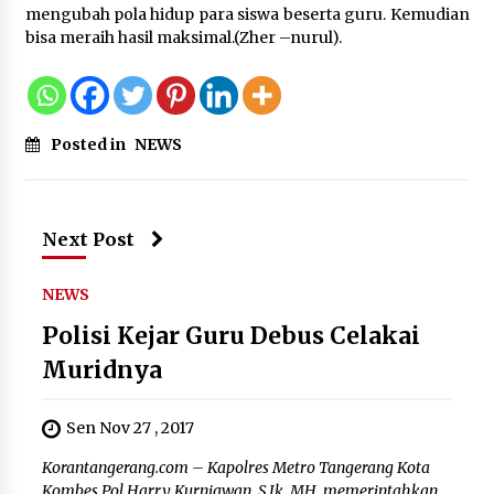
mengubah pola hidup para siswa beserta guru. Kemudian
Wali Kota Serang Budi Rustandi
bisa meraih hasil maksimal.(Zher –nurul).
Berikan Penghargaan kepada
Pemenang Sayembara Logo HUT ke-
19 Kota Serang
5 Agustus 2026
Posted in
NEWS
Polres Cilegon Gelar Apel
Kesiapsiagaan Hadapi Ancaman
Next Post
Kebakaran Akibat Fenomena El Niño
5 Agustus 2026
NEWS
Polisi Kejar Guru Debus Celakai
Muridnya
Sen Nov 27 , 2017
Korantangerang.com – Kapolres Metro Tangerang Kota
Kombes Pol Harry Kurniawan, S.Ik.,MH. memerintahkan