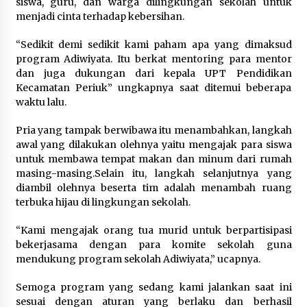
siswa, guru, dan warga dilingkungan sekolah untuk
Di Forum Internasional Majelis
menjadi cinta terhadap kebersihan.
Persaudaraan Manusia, Megawati
Soekarnoputri Tegaskan
“Sedikit demi sedikit kami paham apa yang dimaksud
Kepemimpinan Perempuan Bukan
program Adiwiyata. Itu berkat mentoring para mentor
Dominasi, Tapi Merawat Dan
dan juga dukungan dari kepala UPT Pendidikan
Merangkul
Kecamatan Periuk” ungkapnya saat ditemui beberapa
5 Agustus 2026
waktu lalu.
Jokowi Tetap Disambut Hangat di
Pria yang tampak berwibawa itu menambahkan, langkah
NTT, Ahmad Ali: Karya dan
awal yang dilakukan olehnya yaitu mengajak para siswa
Pengabdiannya Masih Dirasakan
untuk membawa tempat makan dan minum dari rumah
Masyarakat
masing-masing.Selain itu, langkah selanjutnya yang
diambil olehnya beserta tim adalah menambah ruang
5 Agustus 2026
terbuka hijau di lingkungan sekolah.
Respons Cepat Aduan Warga, Wali
“Kami mengajak orang tua murid untuk berpartisipasi
Kota Serang Bantu Bedah Rumah
bekerjasama dengan para komite sekolah guna
Roboh Korban Bencana, Salurkan
mendukung program sekolah Adiwiyata,” ucapnya.
Bantuan Rp30 Juta
Semoga program yang sedang kami jalankan saat ini
5 Agustus 2026
sesuai dengan aturan yang berlaku dan berhasil