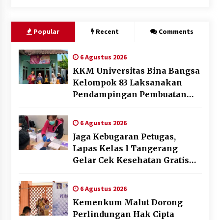
Popular
Recent
Comments
6 Agustus 2026
KKM Universitas Bina Bangsa
Kelompok 83 Laksanakan
Pendampingan Pembuatan
Spanduk Sebagai Upaya
Memperkuat Pemasaran
6 Agustus 2026
UMKM di Desa Cempaka
Jaga Kebugaran Petugas,
Lapas Kelas I Tangerang
Gelar Cek Kesehatan Gratis
dan Skrining TB Lanjutan
6 Agustus 2026
Kemenkum Malut Dorong
Perlindungan Hak Cipta