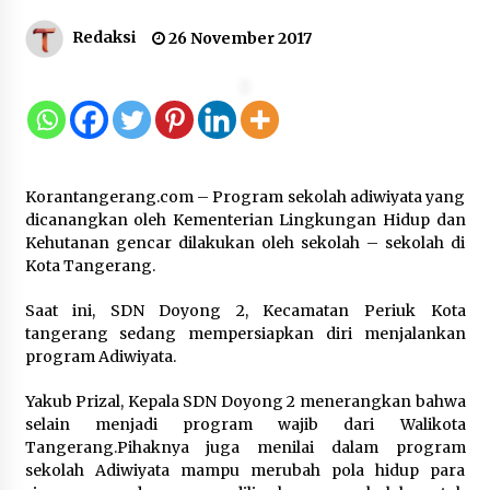
Kejari Kota Tangerang Bongkar
Redaksi
26 November 2017
Korupsi Rp5,49 Miliar: Sewa Pesawat
Fiktif, Eks VP Angkasa Pura Kargo
Ditahan
6 Agustus 2026
Dukung Ekosistem Kendaraan
Korantangerang.com – Program sekolah adiwiyata yang
Listrik, Wapres Dorong Link and
dicanangkan oleh Kementerian Lingkungan Hidup dan
Match Pendidikan–Industri
Kehutanan gencar dilakukan oleh sekolah – sekolah di
5 Agustus 2026
Kota Tangerang.
Saat ini, SDN Doyong 2, Kecamatan Periuk Kota
tangerang sedang mempersiapkan diri menjalankan
Marak Kecelakaan Kapal, Puan
program Adiwiyata.
Soroti Minimnya Faktor Keamanan
Transportasi Laut
Yakub Prizal, Kepala SDN Doyong 2 menerangkan bahwa
5 Agustus 2026
selain menjadi program wajib dari Walikota
Tangerang.Pihaknya juga menilai dalam program
sekolah Adiwiyata mampu merubah pola hidup para