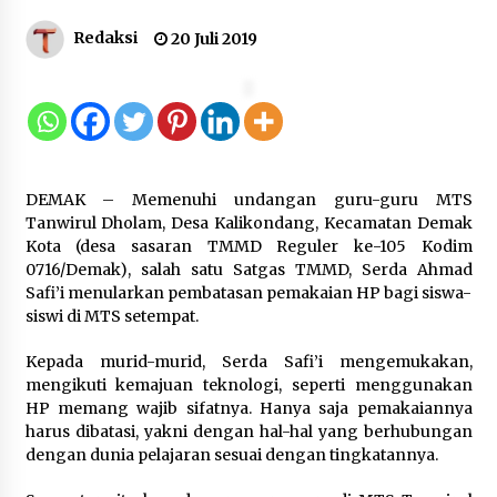
Kemenkum Malut Ikuti ‘Pasti Ada
Redaksi
20 Juli 2019
Solusi’, Menkum Dorong
Transformasi Digital
7 Agustus 2026
Kemnaker Siapkan Regulasi
DEMAK – Memenuhi undangan guru-guru MTS
Ketenagakerjaan yang Selaras
Tanwirul Dholam, Desa Kalikondang, Kecamatan Demak
dengan Tantangan Dunia Kerja
Kota (desa sasaran TMMD Reguler ke-105 Kodim
Modern
0716/Demak), salah satu Satgas TMMD, Serda Ahmad
7 Agustus 2026
Safi’i menularkan pembatasan pemakaian HP bagi siswa-
siswi di MTS setempat.
Gebyar Lomba 17 Agustus RSUD
Kepada murid-murid, Serda Safi’i mengemukakan,
Tigaraksa, Semarakkan HUT RI
mengikuti kemajuan teknologi, seperti menggunakan
dengan Nuansa Kebersamaan
HP memang wajib sifatnya. Hanya saja pemakaiannya
7 Agustus 2026
harus dibatasi, yakni dengan hal-hal yang berhubungan
dengan dunia pelajaran sesuai dengan tingkatannya.