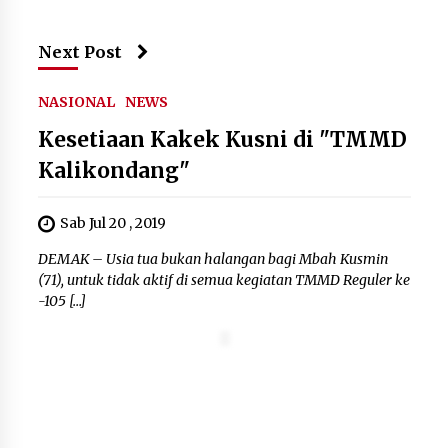
KKM Universitas Bina Bangsa
Kelompok 83 Laksanakan
Pendampingan Pembuatan Spanduk
Next Post
Sebagai Upaya Memperkuat
Pemasaran UMKM di Desa Cempaka
NASIONAL
NEWS
6 Agustus 2026
Kesetiaan Kakek Kusni di "TMMD
Jaga Kebugaran Petugas, Lapas
Kalikondang"
Kelas I Tangerang Gelar Cek
Kesehatan Gratis dan Skrining TB
Lanjutan
Sab Jul 20 , 2019
6 Agustus 2026
DEMAK – Usia tua bukan halangan bagi Mbah Kusmin
(71), untuk tidak aktif di semua kegiatan TMMD Reguler ke
-105 […]