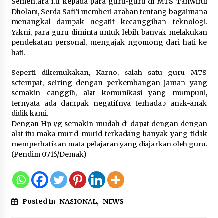
Sementara itu kepada para guru-guru di MTS Tanwirul
Pemanfaatan Limbah Galon Bekas,
Dholam, Serda Safi’i memberi arahan tentang bagaimana
Lapas Banjar Tanam 200 Pohon
menangkal dampak negatif kecanggihan teknologi.
Cabai Dukung Program Ketahanan
Yakni, para guru diminta untuk lebih banyak melakukan
Pangan
pendekatan personal, mengajak ngomong dari hati ke
7 Agustus 2026
hati.
Seperti dikemukakan, Karno, salah satu guru MTS
Tagihan Air Tanpa Pemakaian,
setempat, seiring dengan perkembangan jaman yang
Terungkap Ada Transisi Panjang
semakin canggih, alat komunikasi yang mumpuni,
Pengelolaan , Perumdam TKR
ternyata ada dampak negatifnya terhadap anak-anak
Didesak Transparan
didik kami.
7 Agustus 2026
Dengan Hp yg semakin mudah di dapat dengan dengan
alat itu maka murid-murid terkadang banyak yang tidak
memperhatikan mata pelajaran yang diajarkan oleh guru.
Sarana PAUD Diperkuat, Tangsel
(Pendim 0716/Demak)
Dorong Angka Partisipasi Sekolah
Terus Meningkat
7 Agustus 2026
Posted in
NASIONAL
,
NEWS