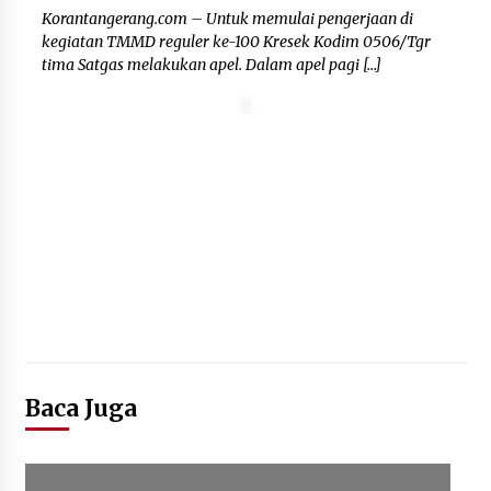
Korantangerang.com – Untuk memulai pengerjaan di
Wali Kota Serang Budi Rustandi
kegiatan TMMD reguler ke-100 Kresek Kodim 0506/Tgr
Berikan Penghargaan kepada
tima Satgas melakukan apel. Dalam apel pagi […]
Pemenang Sayembara Logo HUT ke-
19 Kota Serang
5 Agustus 2026
Polres Cilegon Gelar Apel
Kesiapsiagaan Hadapi Ancaman
Kebakaran Akibat Fenomena El Niño
5 Agustus 2026
Baca Juga