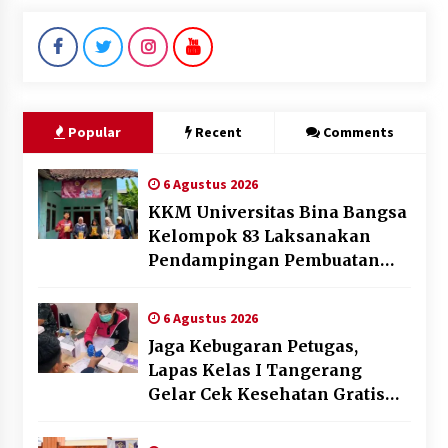
Popular
Recent
Comments
6 Agustus 2026
KKM Universitas Bina Bangsa
Kelompok 83 Laksanakan
Pendampingan Pembuatan
Spanduk Sebagai Upaya
Memperkuat Pemasaran
6 Agustus 2026
UMKM di Desa Cempaka
Jaga Kebugaran Petugas,
Lapas Kelas I Tangerang
Gelar Cek Kesehatan Gratis
dan Skrining TB Lanjutan