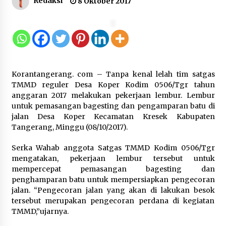
Redaksi
8 Oktober 2017
Kejari Kota Tangerang Bongkar
Korupsi Rp5,49 Miliar: Sewa Pesawat
Fiktif, Eks VP Angkasa Pura Kargo
Ditahan
6 Agustus 2026
Korantangerang. com – Tanpa kenal lelah tim satgas
TMMD reguler Desa Koper Kodim 0506/Tgr tahun
Dukung Ekosistem Kendaraan
anggaran 2017 melakukan pekerjaan lembur. Lembur
Listrik, Wapres Dorong Link and
untuk pemasangan bagesting dan pengamparan batu di
Match Pendidikan–Industri
jalan Desa Koper Kecamatan Kresek Kabupaten
5 Agustus 2026
Tangerang, Minggu (08/10/2017).
Serka Wahab anggota Satgas TMMD Kodim 0506/Tgr
mengatakan, pekerjaan lembur tersebut untuk
Marak Kecelakaan Kapal, Puan
mempercepat pemasangan bagesting dan
Soroti Minimnya Faktor Keamanan
penghamparan batu untuk mempersiapkan pengecoran
Transportasi Laut
jalan. “Pengecoran jalan yang akan di lakukan besok
5 Agustus 2026
tersebut merupakan pengecoran perdana di kegiatan
TMMD,”ujarnya.