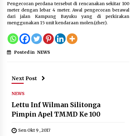
Pengecoran perdana tersebut di rencanakan sekitar 100
Di Forum Internasional Majelis
meter dengan lebar 4 meter. Awal pengecoran berawal
Persaudaraan Manusia, Megawati
dari jalan Kampung Bayuku yang di perkirakan
Soekarnoputri Tegaskan
menggunakan 15 unit kendaraan molen.(zher).
Kepemimpinan Perempuan Bukan
Dominasi, Tapi Merawat Dan
Merangkul
5 Agustus 2026
Posted in
NEWS
Jokowi Tetap Disambut Hangat di
NTT, Ahmad Ali: Karya dan
Pengabdiannya Masih Dirasakan
Masyarakat
Next Post
5 Agustus 2026
NEWS
Respons Cepat Aduan Warga, Wali
Lettu Inf Wilman Silitonga
Kota Serang Bantu Bedah Rumah
Pimpin Apel TMMD Ke 100
Roboh Korban Bencana, Salurkan
Bantuan Rp30 Juta
5 Agustus 2026
Sen Okt 9 , 2017