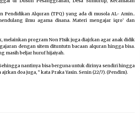
ggal di Dusun Pesanggrahan, Desa Sumurup, Kecamatan
a
Jaga Kebugaran Petugas,
Lapas Kelas I Tangerang
n Pendidikan Alquran (TPQ) yang ada di musola AL- Amin..
Gelar Cek Kesehatan Gratis
mendulang ilmu agama disana. Materi mengajar iqro’ dan
dan Skrining TB Lanjutan
6 Agustus 2026
, melainkan program Non FIsik juga diajrkan agar anak didik
jaran dengan sitem dituntutn bacaan alquran hingga bisa.
 masih beljar huruf hijaiyah.
:
Kejari Kota Tangerang
k
Bongkar Korupsi Rp5,49
 Sehingga nantinya bisa berguna untuk dirinya sendiri hingga
Miliar: Sewa Pesawat Fiktif,
jrkan doa juga, “ kata Praka Yasin. Senin (22/7). (Pendim).
Eks VP Angkasa Pura Kargo
Ditahan
6 Agustus 2026