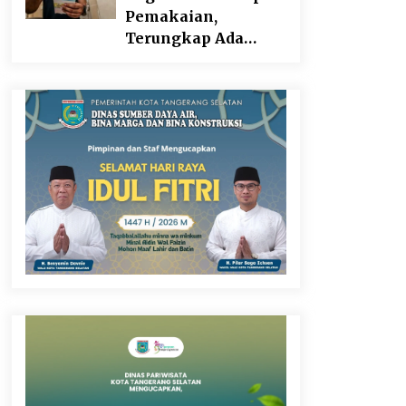
Pangan
Pemakaian,
Terungkap Ada
Transisi Panjang
Pengelolaan ,
Perumdam TKR
Didesak Transparan