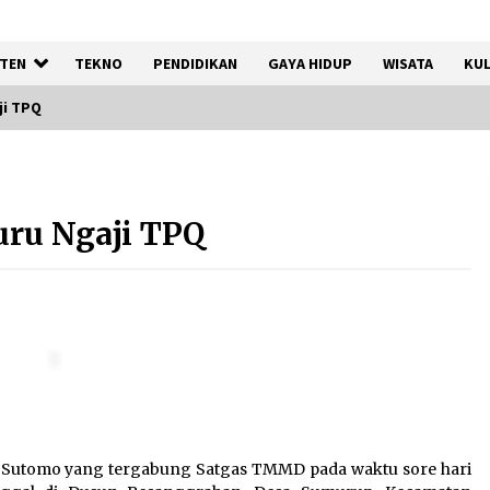
TEN
TEKNO
PENDIDIKAN
GAYA HIDUP
WISATA
KUL
ji TPQ
Kemnaker Siapkan Regulasi
Ketenagakerjaan yang
ru Ngaji TPQ
Selaras dengan Tantangan
Dunia Kerja Modern
7 Agustus 2026
Tagihan Air Tanpa
Pemakaian, Terungkap Ada
Transisi Panjang Pengelolaan
, Perumdam TKR Didesak
Transparan
7 Agustus 2026
 Sutomo yang tergabung Satgas TMMD pada waktu sore hari