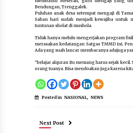
membantu Meserah, guru mengaji yang tin
KKM Universitas Bina Bangs
Bendungan, Trenggalek.
Kelompok 83 Laksanakan
Puluhan anak desa setempat mengaji di Tama
Pendampingan Pembuatan
Saban hari sudah menjadi kewajiba untuk 
Spanduk Sebagai Upaya
tuntunan sholat di mushola.
Memperkuat Pemasaran
UMKM di Desa Cempaka
Tidak hanya melulu mengerjakan program fisik
6 Agustus 2026
merasakan kedatangan Satgas TMMD ini. Penga
Ada yang suah lancar membacanya adajuga yang
Dikunjungi PWI, Wawan Fauzi
Peran Media Bisa Berdampa
“belajar alquran itu memang harus sejak kecil.
Besar hingga Fatal
orang tuanya. Bisa mendoakan juga karena kita a
6 Agustus 2026
Posted in
NASIONAL
,
NEWS
Next Post