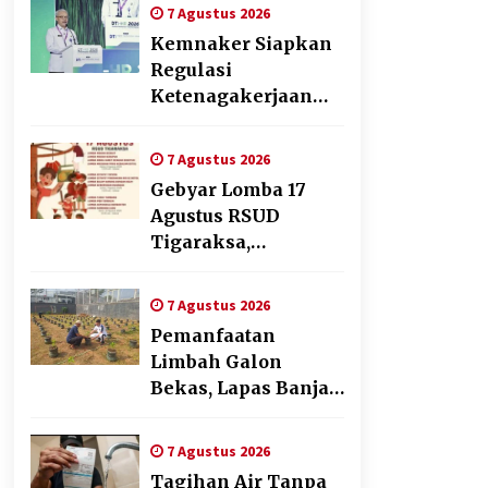
Transformasi
7 Agustus 2026
Digital
Kemnaker Siapkan
Regulasi
Ketenagakerjaan
yang Selaras
dengan Tantangan
7 Agustus 2026
Dunia Kerja Modern
Gebyar Lomba 17
Agustus RSUD
Tigaraksa,
Semarakkan HUT RI
dengan Nuansa
7 Agustus 2026
Kebersamaan
Pemanfaatan
Limbah Galon
Bekas, Lapas Banjar
Tanam 200 Pohon
Cabai Dukung
7 Agustus 2026
Program Ketahanan
Tagihan Air Tanpa