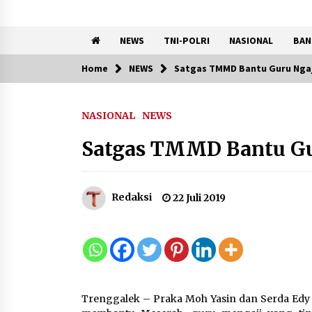
NEWS
TNI-POLRI
NASIONAL
BAN
Home
NEWS
Satgas TMMD Bantu Guru Nga
Trending Now
NASIONAL
NEWS
Kemenkum Malut Ikuti ‘Pasti
Ada Solusi’, Menkum Dorong
Satgas TMMD Bantu Gu
Transformasi Digital
7 Agustus 2026
Redaksi
22 Juli 2019
Pemanfaatan Limbah Galon
Bekas, Lapas Banjar Tanam
200 Pohon Cabai Dukung
Program Ketahanan Pangan
7 Agustus 2026
Trenggalek – Praka Moh Yasin dan Serda Edy