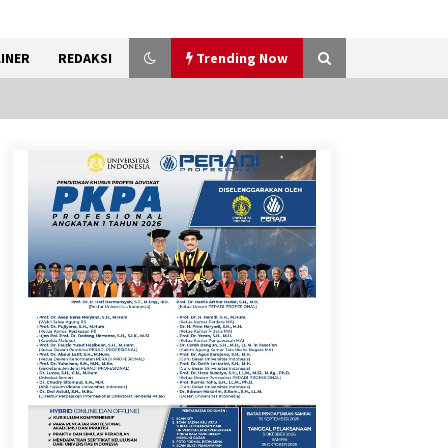
INER
REDAKSI
Trending Now
Gebyar Lomba 17 Agustus
RSUD Tigaraksa, Semarakkan
HUT RI dengan Nuansa
Kebersamaan
7 Agustus 2026
Sarana PAUD Diperkuat,
Tangsel Dorong Angka
Partisipasi Sekolah Terus
Meningkat
7 Agustus 2026