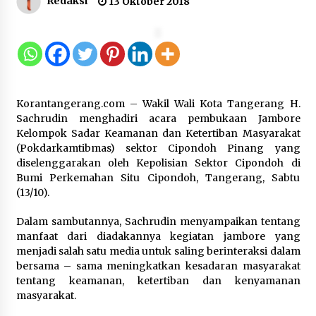
Redaksi
13 Oktober 2018
Kejari Kota Tangerang Bongkar
Korupsi Rp5,49 Miliar: Sewa Pesawat
Fiktif, Eks VP Angkasa Pura Kargo
Ditahan
6 Agustus 2026
Korantangerang.com – Wakil Wali Kota Tangerang H.
Sachrudin menghadiri acara pembukaan Jambore
Dukung Ekosistem Kendaraan
Kelompok Sadar Keamanan dan Ketertiban Masyarakat
Listrik, Wapres Dorong Link and
(Pokdarkamtibmas) sektor Cipondoh Pinang yang
Match Pendidikan–Industri
diselenggarakan oleh Kepolisian Sektor Cipondoh di
5 Agustus 2026
Bumi Perkemahan Situ Cipondoh, Tangerang, Sabtu
(13/10).
Dalam sambutannya, Sachrudin menyampaikan tentang
Marak Kecelakaan Kapal, Puan
manfaat dari diadakannya kegiatan jambore yang
Soroti Minimnya Faktor Keamanan
menjadi salah satu media untuk saling berinteraksi dalam
Transportasi Laut
bersama – sama meningkatkan kesadaran masyarakat
5 Agustus 2026
tentang keamanan, ketertiban dan kenyamanan
masyarakat.