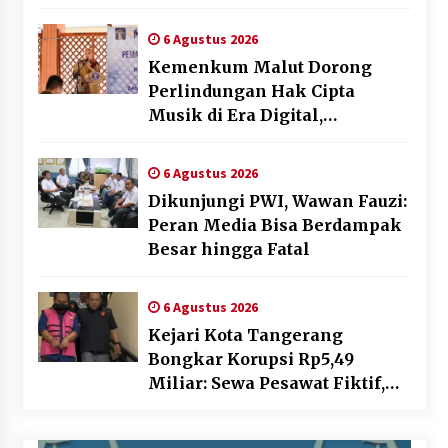
dan Skrining TB Lanjutan
6 Agustus 2026
Kemenkum Malut Dorong
Perlindungan Hak Cipta
Musik di Era Digital,
Sosialisasikan Pencatatan
Gratis dan Penguatan Royalti
6 Agustus 2026
Dikunjungi PWI, Wawan Fauzi:
Peran Media Bisa Berdampak
Besar hingga Fatal
6 Agustus 2026
Kejari Kota Tangerang
Bongkar Korupsi Rp5,49
Miliar: Sewa Pesawat Fiktif,
Eks VP Angkasa Pura Kargo
Ditahan