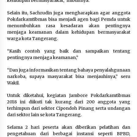
kehidupan bermasyarakat,” imbuhnya.
Wali Kota Serang Budi Rustandi
Selain itu, Sachrudin juga mengharapkan agar anggota
Berikan Penghargaan kepada
Pokdarkamtibmas bisa menjadi agen bagi Pemda untuk
Pemenang Sayembara Logo HUT ke-
menumbuhkan rasa kesadaran akan pentingnya
19 Kota Serang
menjaga keamanan dalam kehidupan bermasyarakat
5 Agustus 2026
warga kota Tangerang.
“Kasih contoh yang baik dan sampaikan tentang
Polres Cilegon Gelar Apel
pentingnya menjaga keamanan,”
Kesiapsiagaan Hadapi Ancaman
Kebakaran Akibat Fenomena El Niño
“Dan juga informasikan tentang bahaya penyalahgunaan
5 Agustus 2026
narkoba, supaya masyarakat bisa menjauhinya,” seru
Wakil.
Untuk diketahui, kegiatan Jambore Pokdarkamtibmas
2018 ini diikuti tak kurang dari 200 anggota yang
terhimpun dari sektor Cipondoh Pinang serta undangan
dari sektor lain se kota Tangerang.
Selama 2 hari peserta akan diberikan pelatihan dan
pengetahuan dari berbagai instansi seperti BPBD,