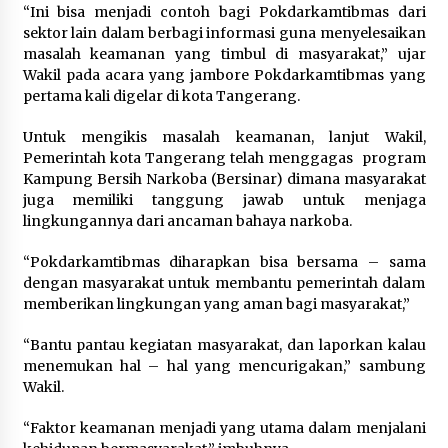
“Ini bisa menjadi contoh bagi Pokdarkamtibmas dari
Di Forum Internasional Majelis
sektor lain dalam berbagi informasi guna menyelesaikan
Persaudaraan Manusia, Megawati
masalah keamanan yang timbul di masyarakat,” ujar
Soekarnoputri Tegaskan
Wakil pada acara yang jambore Pokdarkamtibmas yang
Kepemimpinan Perempuan Bukan
pertama kali digelar di kota Tangerang.
Dominasi, Tapi Merawat Dan
Merangkul
Untuk mengikis masalah keamanan, lanjut Wakil,
5 Agustus 2026
Pemerintah kota Tangerang telah menggagas program
Kampung Bersih Narkoba (Bersinar) dimana masyarakat
Jokowi Tetap Disambut Hangat di
juga memiliki tanggung jawab untuk menjaga
NTT, Ahmad Ali: Karya dan
lingkungannya dari ancaman bahaya narkoba.
Pengabdiannya Masih Dirasakan
Masyarakat
“Pokdarkamtibmas diharapkan bisa bersama – sama
5 Agustus 2026
dengan masyarakat untuk membantu pemerintah dalam
memberikan lingkungan yang aman bagi masyarakat,”
Respons Cepat Aduan Warga, Wali
“Bantu pantau kegiatan masyarakat, dan laporkan kalau
Kota Serang Bantu Bedah Rumah
menemukan hal – hal yang mencurigakan,” sambung
Roboh Korban Bencana, Salurkan
Wakil.
Bantuan Rp30 Juta
5 Agustus 2026
“Faktor keamanan menjadi yang utama dalam menjalani