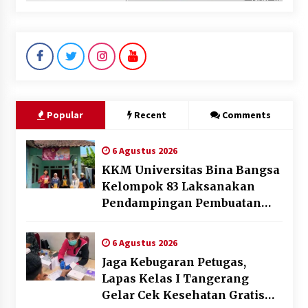
Popular
Recent
Comments
6 Agustus 2026
KKM Universitas Bina Bangsa
Kelompok 83 Laksanakan
Pendampingan Pembuatan
Spanduk Sebagai Upaya
Memperkuat Pemasaran
6 Agustus 2026
UMKM di Desa Cempaka
Jaga Kebugaran Petugas,
Lapas Kelas I Tangerang
Gelar Cek Kesehatan Gratis