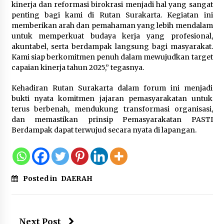
Perawatan PCOS yang Efektif untuk
kinerja dan reformasi birokrasi menjadi hal yang sangat
Menjaga Kesuburan
penting bagi kami di Rutan Surakarta. Kegiatan ini
8 Agustus 2026
memberikan arah dan pemahaman yang lebih mendalam
untuk memperkuat budaya kerja yang profesional,
akuntabel, serta berdampak langsung bagi masyarakat.
Kami siap berkomitmen penuh dalam mewujudkan target
capaian kinerja tahun 2025,” tegasnya.
Wamenhan Pimpin Prosesi
Pelantikan dan Sertijab Pejabat
Kehadiran Rutan Surakarta dalam forum ini menjadi
Tinggi Kemhan
bukti nyata komitmen jajaran pemasyarakatan untuk
8 Agustus 2026
terus berbenah, mendukung transformasi organisasi,
dan memastikan prinsip Pemasyarakatan PASTI
Berdampak dapat terwujud secara nyata di lapangan.
Posted in
DAERAH
Next Post