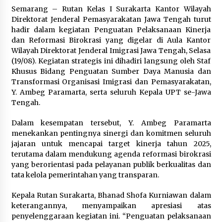
Kemenpar Turut Perkuat
Semarang – Rutan Kelas I Surakarta Kantor Wilayah
Pengembangan KEK Samota
Direktorat Jenderal Pemasyarakatan Jawa Tengah turut
sebagai Destinasi Wisata Bahari
hadir dalam kegiatan Penguatan Pelaksanaan Kinerja
Berkelas Dunia
dan Reformasi Birokrasi yang digelar di Aula Kantor
8 Agustus 2026
Wilayah Direktorat Jenderal Imigrasi Jawa Tengah, Selasa
(19/08). Kegiatan strategis ini dihadiri langsung oleh Staf
Khusus Bidang Penguatan Sumber Daya Manusia dan
Festival Lembah Baliem Perkuat
Transformasi Organisasi Imigrasi dan Pemasyarakatan,
Ekonomi Masyarakat Papua
Y. Ambeg Paramarta, serta seluruh Kepala UPT se-Jawa
Pegunungan
Tengah.
8 Agustus 2026
Dalam kesempatan tersebut, Y. Ambeg Paramarta
menekankan pentingnya sinergi dan komitmen seluruh
jajaran untuk mencapai target kinerja tahun 2025,
Bakteri Yogurt, Kenali Manfaatnya
terutama dalam mendukung agenda reformasi birokrasi
untuk Kesehatan Pencernaan
yang berorientasi pada pelayanan publik berkualitas dan
8 Agustus 2026
tata kelola pemerintahan yang transparan.
Kepala Rutan Surakarta, Bhanad Shofa Kurniawan dalam
keterangannya, menyampaikan apresiasi atas
penyelenggaraan kegiatan ini. “Penguatan pelaksanaan