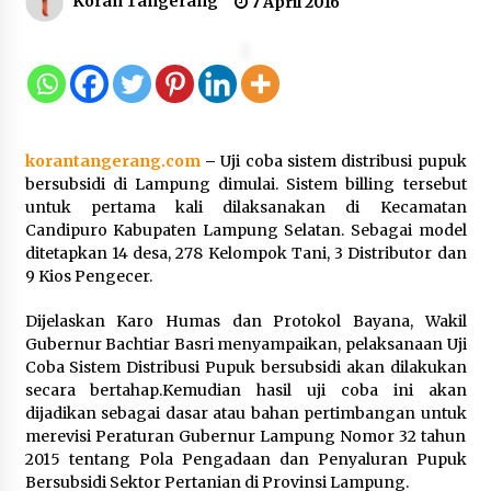
Koran Tangerang
7 April 2016
Gebyar Lomba 17 Agustus RSUD
Tigaraksa, Semarakkan HUT RI
dengan Nuansa Kebersamaan
7 Agustus 2026
korantangerang.com
–
Uji coba sistem distribusi pupuk
Pemanfaatan Limbah Galon Bekas,
bersubsidi di Lampung dimulai. Sistem billing tersebut
Lapas Banjar Tanam 200 Pohon
untuk pertama kali dilaksanakan di Kecamatan
Cabai Dukung Program Ketahanan
Candipuro Kabupaten Lampung Selatan. Sebagai model
Pangan
ditetapkan 14 desa, 278 Kelompok Tani, 3 Distributor dan
9 Kios Pengecer.
7 Agustus 2026
Dijelaskan Karo Humas dan Protokol Bayana, Wakil
Tagihan Air Tanpa Pemakaian,
Gubernur Bachtiar Basri menyampaikan, pelaksanaan Uji
Terungkap Ada Transisi Panjang
Coba Sistem Distribusi Pupuk bersubsidi akan dilakukan
Pengelolaan , Perumdam TKR
secara bertahap.Kemudian hasil uji coba ini akan
Didesak Transparan
dijadikan sebagai dasar atau bahan pertimbangan untuk
merevisi Peraturan Gubernur Lampung Nomor 32 tahun
7 Agustus 2026
2015 tentang Pola Pengadaan dan Penyaluran Pupuk
Bersubsidi Sektor Pertanian di Provinsi Lampung.