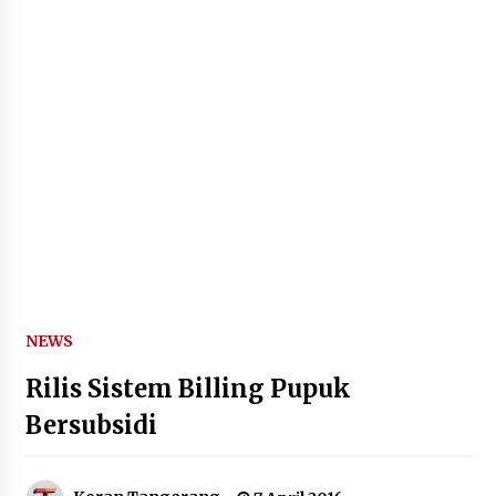
Kemenkum Malut Harmonisasi
Rancangan Perbup Pengadaan
Barang dan Jasa pada BUMD
Halteng
7 Agustus 2026
Kemenkum Malut Ikuti ‘Pasti Ada
Solusi’, Menkum Dorong
Transformasi Digital
7 Agustus 2026
NEWS
Kemnaker Siapkan Regulasi
Ketenagakerjaan yang Selaras
Rilis Sistem Billing Pupuk
dengan Tantangan Dunia Kerja
Bersubsidi
Modern
7 Agustus 2026