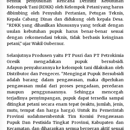
bentuk penyusunan Rencana Definitif Kebutuhan
Kemenkum Malut Dorong
Kelompok Tani (RDKK) oleh Kelompok Petani yang harus
Perlindungan Hak Cipta Musik di Era
dibimbing oleh Penyuluh Pertanian, Petugas Teknis,
Digital, Sosialisasikan Pencatatan
Kepala Cabang Dinas dan didukung oleh kepala Desa.
Gratis dan Penguatan Royalti
“RDKK yang dihasilkan khususnya yang terkait dengan
6 Agustus 2026
usulan kebutuhan pupuk harus benar-benar sesuai
dengan rekomendasi teknis, tidak berbasis keinginan
petani,” ujar Wakil Gubernur.
Dikunjungi PWI, Wawan Fauzi: Peran
Media Bisa Berdampak Besar
Selanjutnya Produsen yaitu PT Pusri dan PT Petrokimia
hingga Fatal
Gresik mengadakan pupuk bersubsidi.
6 Agustus 2026
Adapun penyalurannya ke kelompok tani dilakukan oleh
Distributor dan Pengecer
.
“Mengingat Pupuk Bersubsidi
adalah barang dalam pengawasan, maka diperlukan
pengawasan mulai dari proses pengadaan, peredaran
maupun penggunaannya. Sehingga mencegah
terjadinya penyimpangan, pupuk dapat tersedia sampai
ditingkat petani secara enam tepat (waktu, jumlah, jenis,
mutu, tempat dan harga harga). Untuk itu Pemerintah
Provinsi sudahmembentuk Tim Komisi Pengawasan
Pupuk Dan Pestisida Tingkat Provinsi, Kabupaten dan
Kecamatan, dan diharapkan semua berperan aktif sesuai