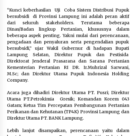
Sarana PAUD Diperkuat, Tangsel
Dorong Angka Partisipasi Sekolah
“Kunci keberhasilan Uji Coba Sistem Distribusi Pupuk
Terus Meningkat
bersubsidi di Provinsi Lampung ini adalah peran aktif
dari seluruh stakeholders. Terutama beberapa
7 Agustus 2026
Dinas/Badan lingkup Pertanian, khususnya dalam
beberapa aspek penting. Yakni mulai dari perencanaan,
pengadaan dan penyaluran serta pengendalian pupuk
KKM Universitas Bina Bangsa
bersubsidi,” ujar Wakil Gubernur di hadapan Bupati
Kelompok 83 Laksanakan
Lampung Selatan, Direktur Pupuk dan Pestisida
Pendampingan Pembuatan Spanduk
Direktorat Jenderal Prasarana dan Sarana Pertanian
Sebagai Upaya Memperkuat
Kementerian Pertanian RI DR. Ir.Muhrizal Sarwani,
Pemasaran UMKM di Desa Cempaka
M.Sc; dan Direktur Utama Pupuk Indonesia Holding
Company.
6 Agustus 2026
Acara juga dihadiri Direktur Utama PT. Pusri; Direktur
Jaga Kebugaran Petugas, Lapas
Utama PT.Petrokimia Gresik; Komandan Korem 043
Kelas I Tangerang Gelar Cek
Gatam; Ketua Tim Percepatan Pembangunan Pertanian
Kesehatan Gratis dan Skrining TB
Perikanan dan Kehutanan (TP4K) Provinsi Lampung dan
Lanjutan
Direktur Utama PT. BANK Lampung.
6 Agustus 2026
Lebih lanjut disampaikan, perencanaan yaitu dalam