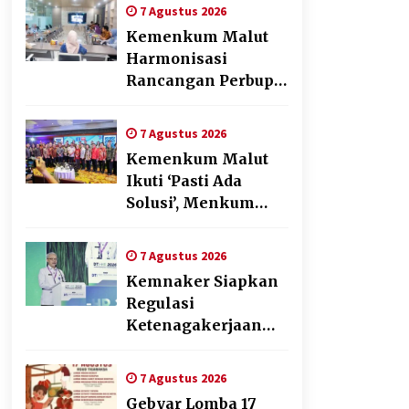
Penyusunan Produk
7 Agustus 2026
Hukum Daerah
Kemenkum Malut
Harmonisasi
Rancangan Perbup
Pengadaan Barang
dan Jasa pada BUMD
7 Agustus 2026
Halteng
Kemenkum Malut
Ikuti ‘Pasti Ada
Solusi’, Menkum
Dorong
Transformasi
7 Agustus 2026
Digital
Kemnaker Siapkan
Regulasi
Ketenagakerjaan
yang Selaras
dengan Tantangan
7 Agustus 2026
Dunia Kerja Modern
Gebyar Lomba 17