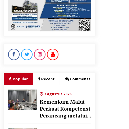
KKM Universitas Bina Bangsa
Kelompok 83 Laksanakan
Pendampingan Pembuatan
Spanduk Sebagai Upaya
Memperkuat Pemasaran
UMKM di Desa Cempaka
6 Agustus 2026
Dikunjungi PWI, Wawan Fauzi:
Peran Media Bisa Berdampak
Besar hingga Fatal
6 Agustus 2026
Popular
Recent
Comments
7 Agustus 2026
Kemenkum Malut
Perkuat Kompetensi
Perancang melalui
Pendalaman Materi