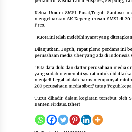
pertama di Wisma Tamu Puspitek, Serpong, Tang
Tagihan Air Tanpa
Pemakaian, Terungkap Ada
Ketua Umum SMSI Pusat,Teguh Santoso men
Transisi Panjang Pengelolaa
mengeluarkan SK Kepengurusan SMSI di 20 Pr
, Perumdam TKR Didesak
Pres.
Transparan
7 Agustus 2026
“Kuota ini telah melebihi syarat yang ditetapka
Dilanjutkan, Teguh, rapat pleno perdana ini
Jaga Kebugaran Petugas,
perusahaan media siber yang ada di Indonesia s
Lapas Kelas I Tangerang
Gelar Cek Kesehatan Gratis
“Kita data dulu dan daftar perusahaan media on
dan Skrining TB Lanjutan
yang sudah memenuhi syarat untuk didaftarkan
6 Agustus 2026
menjadi Legal adalah harus mempunyai minim
200 perusahaan media siber,” tutup Teguh ke
Turut dihadir dalam kegiatan tersebut oleh
Banten Firdaus. (zher)