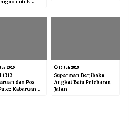
ongan untuk
itasi
encana
tus 2019
10 Juli 2019
 1312
Suparman Berjibaku
aruan dan Pos
Angkat Batu Pelebaran
Puter Kabaruan
Jalan
Upacara
maan Tamu
n SMA N1
an