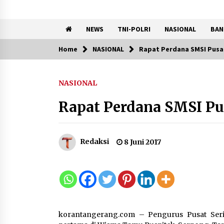
NEWS
TNI-POLRI
NASIONAL
BAN
Home
NASIONAL
Rapat Perdana SMSI Pusa
Trending Now
NASIONAL
Kemenkum Malut Perkuat
Kompetensi Perancang
Rapat Perdana SMSI Pu
melalui Pendalaman Materi
Penyusunan Produk Hukum
Daerah
7 Agustus 2026
Redaksi
8 Juni 2017
Kemnaker Siapkan Regulasi
Ketenagakerjaan yang
Selaras dengan Tantangan
Dunia Kerja Modern
7 Agustus 2026
korantangerang.com – Pengurus Pusat Seri