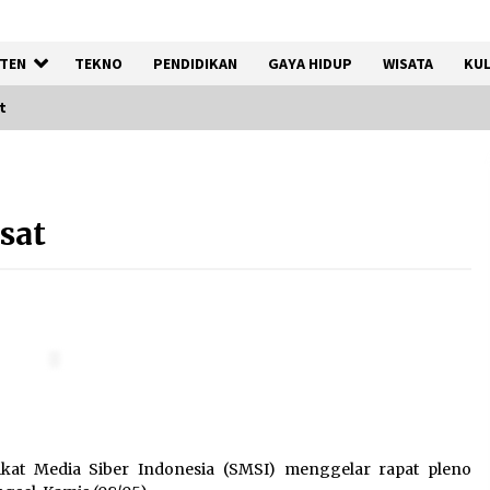
TEN
TEKNO
PENDIDIKAN
GAYA HIDUP
WISATA
KUL
t
Kemenkum Malut
Harmonisasi Rancangan
sat
Perbup Pengadaan Barang
dan Jasa pada BUMD Halteng
7 Agustus 2026
Gebyar Lomba 17 Agustus
RSUD Tigaraksa, Semarakkan
HUT RI dengan Nuansa
Kebersamaan
7 Agustus 2026
kat Media Siber Indonesia (SMSI) menggelar rapat pleno