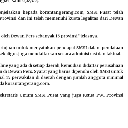
sel, Kamis (08/05).
Sarana PAUD Diperkuat,
Tangsel Dorong Angka
jelaskan kepada korantangerang.com, SMSI Pusat telah
n
Partisipasi Sekolah Terus
ovinsi dan ini telah memenuhi kuota legalitas dari Dewan
Meningkat
7 Agustus 2026
n oleh Dewan Pers sebanyak 15 provinsi,” jelasnya.
 bertujuan untuk menyatukan pendapat SMSI dalam pendataan
Kemenkum Malut Dorong
ekaligus juga mendaftarkan secara administrasi dan faktual.
Perlindungan Hak Cipta Musik
di Era Digital, Sosialisasikan
line yang ada di setiap daerah, kemudian didaftar perusahaan
Pencatatan Gratis dan
 di Dewan Pers. Syarat yang harus dipenuhi oleh SMSI untuk
Penguatan Royalti
al 15 perwakilan di daerah dengan jumlah anggota minimal
6 Agustus 2026
pada korantangerang.com.
 Sekretaris Umum SMSI Pusat yang juga Ketua PWI Provinsi