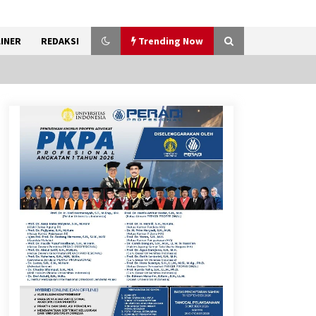
INER
REDAKSI
Trending Now
Kemenkum Malut Ikuti ‘Pasti
Ada Solusi’, Menkum Dorong
Transformasi Digital
7 Agustus 2026
Pemanfaatan Limbah Galon
Bekas, Lapas Banjar Tanam
200 Pohon Cabai Dukung
Program Ketahanan Pangan
7 Agustus 2026