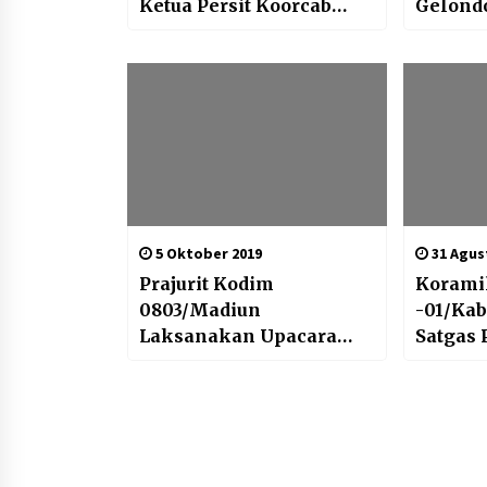
Ketua Persit Koorcab
Gelond
Rem 081 PD V/Brawijaya
Rehabil
Pascab
5 Oktober 2019
31 Agus
Prajurit Kodim
Koramil
0803/Madiun
-01/Kab
Laksanakan Upacara
Satgas 
Gabungan Peringati HUT
Hadiri 
Ke 74 TNI
Peneri
Ambala
Kabaru