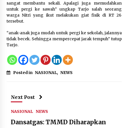
Kemenpar Turut Perkuat
sangat membantu sekali. Apalagi juga memudahkan
Pengembangan KEK Samota
untuk pergi ke sawah” ungkap Tarjo salah seorang
sebagai Destinasi Wisata Bahari
warga Nitri yang ikut melakukan giat fisik di RT 26
Berkelas Dunia
tersebut.
8 Agustus 2026
“anak-anak juga mudah untuk pergi ke sekolah, jalannya
tidak becek. Sehingga mempercepat jarak tempuh” tutup
Tarjo.
Festival Lembah Baliem Perkuat
Ekonomi Masyarakat Papua
Pegunungan
8 Agustus 2026
Posted in
NASIONAL
,
NEWS
Bakteri Yogurt, Kenali Manfaatnya
untuk Kesehatan Pencernaan
Next Post
8 Agustus 2026
NASIONAL
NEWS
Dansatgas: TMMD Diharapkan