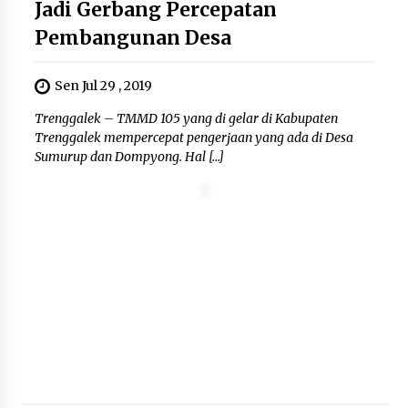
Perawatan PCOS yang Efektif untuk
Jadi Gerbang Percepatan
Menjaga Kesuburan
Pembangunan Desa
8 Agustus 2026
Sen Jul 29 , 2019
Trenggalek – TMMD 105 yang di gelar di Kabupaten
Wamenhan Pimpin Prosesi
Trenggalek mempercepat pengerjaan yang ada di Desa
Pelantikan dan Sertijab Pejabat
Sumurup dan Dompyong. Hal […]
Tinggi Kemhan
8 Agustus 2026