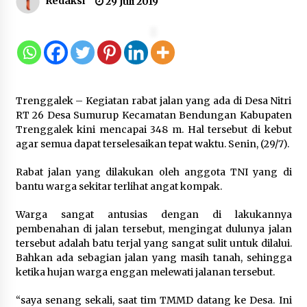
Redaksi
29 Juli 2019
Kebakaran Gedung Dinas Teknis
Abdul Muis Dipadamkan, Layanan
Publik Tetap Berjalan
8 Agustus 2026
Trenggalek – Kegiatan rabat jalan yang ada di Desa Nitri
12 Coklat Terbaik dan Enak di
RT 26 Desa Sumurup Kecamatan Bendungan Kabupaten
Pasaran
Trenggalek kini mencapai 348 m. Hal tersebut di kebut
agar semua dapat terselesaikan tepat waktu. Senin, (29/7).
8 Agustus 2026
Rabat jalan yang dilakukan oleh anggota TNI yang di
bantu warga sekitar terlihat angat kompak.
9 Kopi Botol Terbaik yang Praktis
Warga sangat antusias dengan di lakukannya
untuk Menemani Aktivitas
pembenahan di jalan tersebut, mengingat dulunya jalan
tersebut adalah batu terjal yang sangat sulit untuk dilalui.
8 Agustus 2026
Bahkan ada sebagian jalan yang masih tanah, sehingga
ketika hujan warga enggan melewati jalanan tersebut.
“saya senang sekali, saat tim TMMD datang ke Desa. Ini