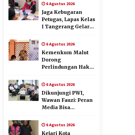
Pendampingan
6 Agustus 2026
Pembuatan Spanduk
Jaga Kebugaran
Sebagai Upaya
Petugas, Lapas Kelas
Memperkuat
I Tangerang Gelar
Pemasaran UMKM
Cek Kesehatan
di Desa Cempaka
Gratis dan Skrining
6 Agustus 2026
TB Lanjutan
Kemenkum Malut
Dorong
Perlindungan Hak
Cipta Musik di Era
Digital,
6 Agustus 2026
Sosialisasikan
Dikunjungi PWI,
Pencatatan Gratis
Wawan Fauzi: Peran
dan Penguatan
Media Bisa
Royalti
Berdampak Besar
hingga Fatal
6 Agustus 2026
Kejari Kota