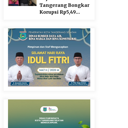
Tangerang Bongkar
Korupsi Rp5,49
Miliar: Sewa
Pesawat Fiktif, Eks
VP Angkasa Pura
Kargo Ditahan