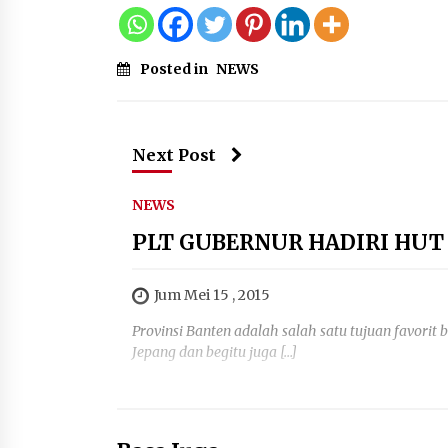
Posted in
NEWS
Next Post
NEWS
PLT GUBERNUR HADIRI HUT P
Jum Mei 15 , 2015
Provinsi Banten adalah salah satu tujuan favorit b
Jepang dan begitu juga […]