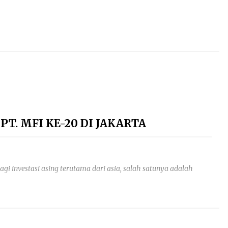
T. MFI KE-20 DI JAKARTA
agi investasi asing terutama dari asia, salah satunya adalah