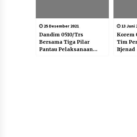
25 Desember 2021
13 Juni 
Dandim 0510/Trs
Korem 
Bersama Tiga Pilar
Tim Pe
Pantau Pelaksanaan
Itjenad
ibadah Malam Natal
2021 di beberapa gereja
umat Kristiani Kab.
Tangerang