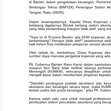
di Banten dalam pengelolaan keuangan, Pemerint
Bimbingan Teknis (BIMTEK) Penerapan Sistem Aku
Marak Kecelakaan Kapal,
Tangsel, Rabu
(
06/05
).
Puan Soroti Minimnya Faktor
Dalam kesempatannya, Kepala Dinas Koperasi 
Keamanan Transportasi Lau
belakang digelarnya Bimtek tentang sistem akunta
yang tidak berkembang maupun tidak aktif, yang m
5 Agustus 2026
“
Saat ini di Provinsi Banten ada 6590 koperasi, da
berkembang? Kenapa tidak aktif? jawabannya ada
baik belum bisa melakukan pelaporan secara akunt
Oleh sebab itu, tambahnya, Dinas Koperasi 
Respons Cepat Aduan Warga,
sumber daya manusia pengelola koperasi yang ada d
Wali Kota Serang Bantu Beda
Plt. Gubernur Banten Rano Karno dalam sambuta
Rumah Roboh Korban
maupun Non Bank tidak melihat adanya perbeda
Bencana, Salurkan Bantuan
Menengah (KUMKM), semuanya diwajibkan untuk
menjadi dasar dalam memberikan pinjaman kepada c
Rp30 Juta
5 Agustus 2026
“
Disinilah pentingnya praktek akuntansi dan k
akuntansi dan keuangan secara tepat, maka KUMKM
terkait usaha dan posisi keuangan,” jelas Plt. Gube
Karena salah satu cara untuk menjadi profesion
pembuatan sistem pencatatan akuntansi yang beru