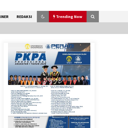
INER
REDAKSI
Trending Now
Kemenkum Malut Dorong
Perlindungan Hak Cipta Musik
di Era Digital, Sosialisasikan
Pencatatan Gratis dan
Penguatan Royalti
6 Agustus 2026
Dukung Ekosistem Kendaraan
Listrik, Wapres Dorong Link
and Match Pendidikan–
Industri
5 Agustus 2026