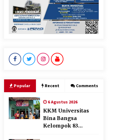
Jokowi Tetap Disambut
Hangat di NTT, Ahmad Ali:
Karya dan Pengabdiannya
Masih Dirasakan Masyarakat
5 Agustus 2026
Polres Cilegon Gelar Apel
Kesiapsiagaan Hadapi
Ancaman Kebakaran Akibat
Popular
Recent
Comments
Fenomena El Niño
5 Agustus 2026
6 Agustus 2026
KKM Universitas
Bina Bangsa
Kelompok 83
Laksanakan