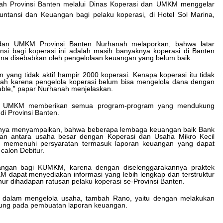
6 Agustus 2026
ah Provinsi Banten melalui Dinas Koperasi dan UMKM menggelar
ntansi dan Keuangan bagi pelaku koperasi, di Hotel Sol Marina,
Di Forum Internasional Majelis
Persaudaraan Manusia,
dan UMKM Provinsi Banten Nurhanah melaporkan, bahwa latar
t
Megawati Soekarnoputri
nsi bagi koperasi ini adalah masih banyaknya koperasi di Banten
Tegaskan Kepemimpinan
ana disebabkan oleh pengelolaan keuangan yang belum baik.
Perempuan Bukan Dominasi,
n yang tidak aktif hampir 2000 koperasi. Kenapa koperasi itu tidak
Tapi Merawat Dan Merangkul
lah karena pengelola koperasi belum bisa mengelola dana dengan
able,” papar Nurhanah menjelaskan.
5 Agustus 2026
dan UMKM memberikan semua program-program yang mendukung
Wali Kota Serang Budi
i Provinsi Banten.
h
Rustandi Berikan
nnya menyampaikan, bahwa beberapa lembaga keuangan baik Bank
Penghargaan kepada
an antara usaha besar dengan Koperasi dan Usaha Mikro Kecil
Pemenang Sayembara Logo
 memenuhi persyaratan termasuk laporan keuangan yang dapat
alon Debitur.
HUT ke-19 Kota Serang
5 Agustus 2026
euangan bagi KUMKM, karena dengan diselenggarakannya praktek
 dapat menyediakan informasi yang lebih lengkap dan terstruktur
rnur dihadapan ratusan pelaku koperasi se-Provinsi Banten.
al dalam mengelola usaha, tambah Rano, yaitu dengan melakukan
jung pada pembuatan laporan keuangan.