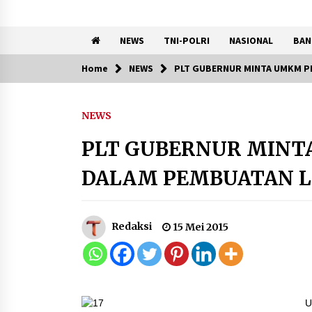
NEWS
TNI-POLRI
NASIONAL
BAN
Home
NEWS
PLT GUBERNUR MINTA UMKM P
Trending Now
NEWS
KKM Universitas Bina Bangs
Kelompok 83 Laksanakan
PLT GUBERNUR MINT
Pendampingan Pembuatan
Spanduk Sebagai Upaya
DALAM PEMBUATAN 
Memperkuat Pemasaran
UMKM di Desa Cempaka
6 Agustus 2026
Redaksi
15 Mei 2015
Dikunjungi PWI, Wawan Fauzi
Peran Media Bisa Berdampa
Besar hingga Fatal
6 Agustus 2026
U