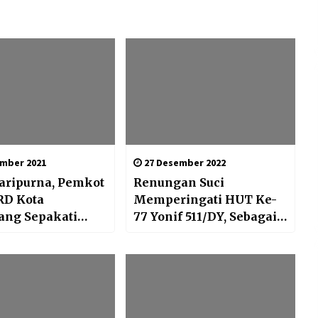
mber 2021
27 Desember 2022
aripurna, Pemkot
Renungan Suci
RD Kota
Memperingati HUT Ke-
ang Sepakati
77 Yonif 511/DY, Sebagai
aperda
Upaya Meningkatkan
Rasa Memiliki Satuan