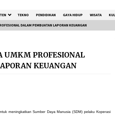
TEN
TEKNO
PENDIDIKAN
GAYA HIDUP
WISATA
KUL
ROFESIONAL DALAM PEMBUATAN LAPORAN KEUANGAN
a
Jaga Kebugaran Petugas,
Lapas Kelas I Tangerang
A UMKM PROFESIONAL
Gelar Cek Kesehatan Gratis
dan Skrining TB Lanjutan
LAPORAN KEUANGAN
6 Agustus 2026
:
Kejari Kota Tangerang
k
Bongkar Korupsi Rp5,49
Miliar: Sewa Pesawat Fiktif,
Eks VP Angkasa Pura Kargo
Ditahan
ntuk meningkatkan Sumber Daya Manusia (SDM) pelaku Koperasi