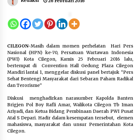
Redaksi
26 Februari 2016
Kebakaran Gedung Dinas Teknis
Abdul Muis Dipadamkan, Layanan
Publik Tetap Berjalan
8 Agustus 2026
CILEGON-
Masih dalam momen perhelatan Hari Pers
12 Coklat Terbaik dan Enak di
Nasional (HPN) ke-70, Persatuan Wartawan Indonesia
Pasaran
(PWI) Kota Cilegon, Kamis 25 Februari 2016 lalu,
bertempat di Convention Hall Gedung Plaza Cilegon
8 Agustus 2026
Mandiri lantai 1, menggelar diskusi panel bertajuk “Pers
Sehat Bentengi Masyarakat dari Sebaran Paham Radikal
dan Terorisme”
9 Kopi Botol Terbaik yang Praktis
Diskusi menghadirkan narasumber Kapolda Banten
untuk Menemani Aktivitas
Brigjen Pol Boy Rafli Amar, Walikota Cilegon Tb Iman
Ariyadi, dan Ketua Bidang Pembinaan Daerah PWI Pusat
8 Agustus 2026
Atal S Depari. Hadir dalam kesempatan tersebut, elemen
mahasiswa, masyarakat dan unsur Pemerintahan Kota
Cilegon.