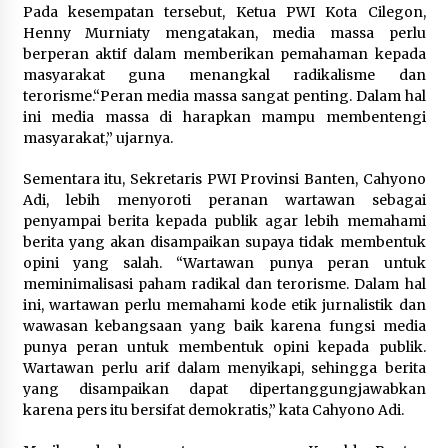
Kemenpar Turut Perkuat
Pada kesempatan tersebut, Ketua PWI Kota Cilegon,
Pengembangan KEK Samota
Henny Murniaty mengatakan, media massa perlu
sebagai Destinasi Wisata Bahari
berperan aktif dalam memberikan pemahaman kepada
Berkelas Dunia
masyarakat guna menangkal radikalisme dan
terorisme.“Peran media massa sangat penting. Dalam hal
8 Agustus 2026
ini media massa di harapkan mampu membentengi
masyarakat,” ujarnya.
Festival Lembah Baliem Perkuat
Ekonomi Masyarakat Papua
Sementara itu, Sekretaris PWI Provinsi Banten, Cahyono
Pegunungan
Adi, lebih menyoroti peranan wartawan sebagai
penyampai berita kepada publik agar lebih memahami
8 Agustus 2026
berita yang akan disampaikan supaya tidak membentuk
opini yang salah. “Wartawan punya peran untuk
meminimalisasi paham radikal dan terorisme. Dalam hal
Bakteri Yogurt, Kenali Manfaatnya
ini, wartawan perlu memahami kode etik jurnalistik dan
untuk Kesehatan Pencernaan
wawasan kebangsaan yang baik karena fungsi media
punya peran untuk membentuk opini kepada publik.
8 Agustus 2026
Wartawan perlu arif dalam menyikapi, sehingga berita
yang disampaikan dapat dipertanggungjawabkan
karena pers itu bersifat demokratis,” kata Cahyono Adi.