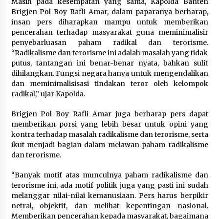
Perawatan PCOS yang Efektif untuk
Masih pada kesempatan yang sama, Kapolda Banten
Menjaga Kesuburan
Brigjen Pol Boy Rafli Amar, dalam paparanya berharap,
insan pers diharapkan mampu untuk memberikan
8 Agustus 2026
pencerahan terhadap masyarakat guna meminimalisir
penyebarluasan paham radikal dan terorisme.
“Radikalisme dan terorisme ini adalah masalah yang tidak
putus, tantangan ini benar-benar nyata, bahkan sulit
Wamenhan Pimpin Prosesi
dihilangkan. Fungsi negara hanya untuk mengendalikan
Pelantikan dan Sertijab Pejabat
dan meminimalisisasi tindakan teror oleh kelompok
Tinggi Kemhan
radikal,” ujar Kapolda.
8 Agustus 2026
Brigjen Pol Boy Rafli Amar juga berharap pers dapat
memberikan porsi yang lebih besar untuk opini yang
kontra terhadap masalah radikalisme dan terorisme, serta
ikut menjadi bagian dalam melawan paham radikalisme
dan terorisme.
“Banyak motif atas munculnya paham radikalisme dan
terorisme ini, ada motif politik juga yang pasti ini sudah
melanggar nilai-nilai kemanusiaan. Pers harus berpikir
netral, objektif, dan melihat kepentingan nasional.
Memberikan pencerahan kepada masyarakat, bagaimana