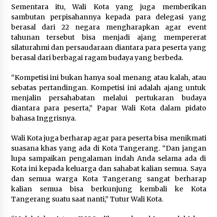
Sementara itu, Wali Kota yang juga memberikan
Wali Kota Serang Budi Rustandi
sambutan perpisahannya kepada para delegasi yang
Berikan Penghargaan kepada
berasal dari 22 negara mengharapkan agar event
Pemenang Sayembara Logo HUT ke-
tahunan tersebut bisa menjadi ajang mempererat
19 Kota Serang
silaturahmi dan persaudaraan diantara para peserta yang
berasal dari berbagai ragam budaya yang berbeda.
5 Agustus 2026
“Kompetisi ini bukan hanya soal menang atau kalah, atau
Polres Cilegon Gelar Apel
sebatas pertandingan. Kompetisi ini adalah ajang untuk
Kesiapsiagaan Hadapi Ancaman
menjalin persahabatan melalui pertukaran budaya
Kebakaran Akibat Fenomena El Niño
diantara para peserta,” Papar Wali Kota dalam pidato
bahasa Inggrisnya.
5 Agustus 2026
Wali Kota juga berharap agar para peserta bisa menikmati
suasana khas yang ada di Kota Tangerang. “Dan jangan
lupa sampaikan pengalaman indah Anda selama ada di
Kota ini kepada keluarga dan sahabat kalian semua. Saya
dan semua warga Kota Tangerang sangat berharap
kalian semua bisa berkunjung kembali ke Kota
Tangerang suatu saat nanti,” Tutur Wali Kota.