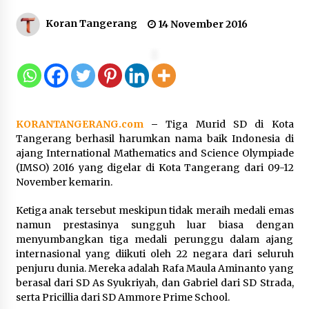
Kejari Kota Tangerang Bongkar
Koran Tangerang
14 November 2016
Korupsi Rp5,49 Miliar: Sewa Pesawat
Fiktif, Eks VP Angkasa Pura Kargo
Ditahan
6 Agustus 2026
Dukung Ekosistem Kendaraan
KORANTANGERANG.com
–
Tiga Murid SD di Kota
Listrik, Wapres Dorong Link and
Tangerang berhasil harumkan nama baik Indonesia di
Match Pendidikan–Industri
ajang International Mathematics and Science Olympiade
5 Agustus 2026
(IMSO) 2016 yang digelar di Kota Tangerang dari 09-12
November kemarin.
Ketiga anak tersebut meskipun tidak meraih medali emas
Marak Kecelakaan Kapal, Puan
namun prestasinya sungguh luar biasa dengan
Soroti Minimnya Faktor Keamanan
menyumbangkan tiga medali perunggu dalam ajang
Transportasi Laut
internasional yang diikuti oleh 22 negara dari seluruh
5 Agustus 2026
penjuru dunia. Mereka adalah Rafa Maula Aminanto yang
berasal dari SD As Syukriyah, dan Gabriel dari SD Strada,
serta Pricillia dari SD Ammore Prime School.