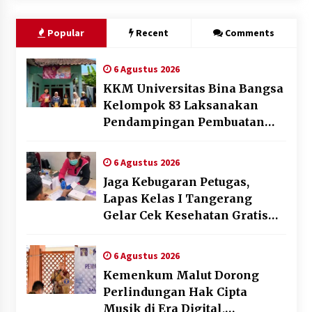
Popular
Recent
Comments
6 Agustus 2026
KKM Universitas Bina Bangsa
Kelompok 83 Laksanakan
Pendampingan Pembuatan
Spanduk Sebagai Upaya
Memperkuat Pemasaran
6 Agustus 2026
UMKM di Desa Cempaka
Jaga Kebugaran Petugas,
Lapas Kelas I Tangerang
Gelar Cek Kesehatan Gratis
dan Skrining TB Lanjutan
6 Agustus 2026
Kemenkum Malut Dorong
Perlindungan Hak Cipta
Musik di Era Digital,