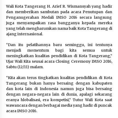
Di Forum Internasional Majelis
Wali Kota Tangerang H. Arief R. Wismansyah yang hadir
Persaudaraan Manusia, Megawati
dan memberikan sambutan pada acara Penutupan dan
Soekarnoputri Tegaskan
Penganugerahan Medali IMSO 2016 secara langsung
Kepemimpinan Perempuan Bukan
juga menyampaikan rasa bangganya kepada mereka
Dominasi, Tapi Merawat Dan
yang telah mengharumkan nama baik Kota Tangerang di
Merangkul
ajang internasional.
5 Agustus 2026
“Dan itu pelatihannya baru seminggu, ini tentunya
Jokowi Tetap Disambut Hangat di
menjadi momentum bagi kita semua untuk
NTT, Ahmad Ali: Karya dan
meningkatkan kualitas pendidikan di Kota Tangerang,”
Pengabdiannya Masih Dirasakan
Ujar Wali Kita seusai acara Closing Ceremony IMSO 2016,
Masyarakat
Sabtu (12/11) malam.
5 Agustus 2026
“Kita akan terus tingkatkan kualitas pendidikan di Kota
Tangerang bukan hanya bersaing dengan kabupaten
Respons Cepat Aduan Warga, Wali
dan kota lain di Indonesia namun juga bisa bersaing
Kota Serang Bantu Bedah Rumah
dengan negara-negara lain di dunia, apalagi sekarang
Roboh Korban Bencana, Salurkan
eranya hlobalisasi, era kompetisi,” Tutur Wali Kota saat
Bantuan Rp30 Juta
wawancara dengan berbagai media yang hadir di puncak
acara IMSO 2016.
5 Agustus 2026