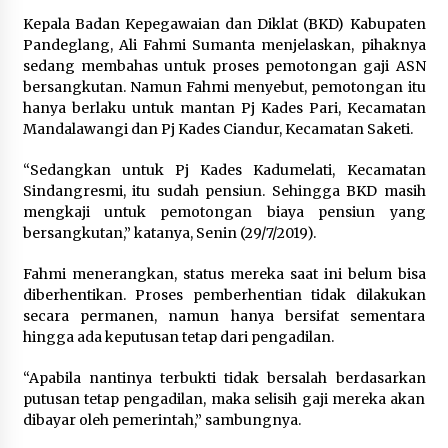
Di Forum Internasional Majelis
Kepala Badan Kepegawaian dan Diklat (BKD) Kabupaten
Persaudaraan Manusia, Megawati
Pandeglang, Ali Fahmi Sumanta menjelaskan, pihaknya
Soekarnoputri Tegaskan
sedang membahas untuk proses pemotongan gaji ASN
Kepemimpinan Perempuan Bukan
bersangkutan. Namun Fahmi menyebut, pemotongan itu
Dominasi, Tapi Merawat Dan
hanya berlaku untuk mantan Pj Kades Pari, Kecamatan
Merangkul
Mandalawangi dan Pj Kades Ciandur, Kecamatan Saketi.
5 Agustus 2026
“Sedangkan untuk Pj Kades Kadumelati, Kecamatan
Jokowi Tetap Disambut Hangat di
Sindangresmi, itu sudah pensiun. Sehingga BKD masih
NTT, Ahmad Ali: Karya dan
mengkaji untuk pemotongan biaya pensiun yang
Pengabdiannya Masih Dirasakan
bersangkutan,” katanya, Senin (29/7/2019).
Masyarakat
Fahmi menerangkan, status mereka saat ini belum bisa
5 Agustus 2026
diberhentikan. Proses pemberhentian tidak dilakukan
secara permanen, namun hanya bersifat sementara
Respons Cepat Aduan Warga, Wali
hingga ada keputusan tetap dari pengadilan.
Kota Serang Bantu Bedah Rumah
Roboh Korban Bencana, Salurkan
“Apabila nantinya terbukti tidak bersalah berdasarkan
Bantuan Rp30 Juta
putusan tetap pengadilan, maka selisih gaji mereka akan
dibayar oleh pemerintah,” sambungnya.
5 Agustus 2026