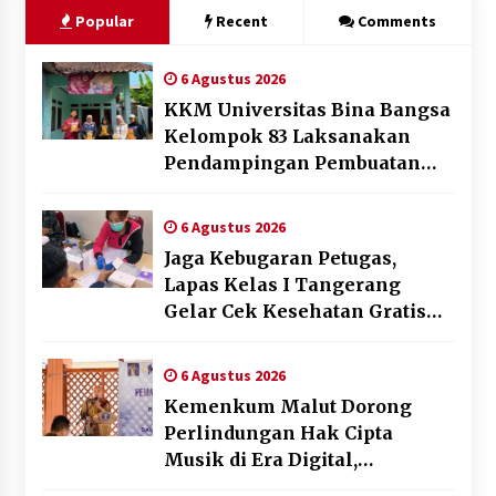
Popular
Recent
Comments
6 Agustus 2026
KKM Universitas Bina Bangsa
Kelompok 83 Laksanakan
Pendampingan Pembuatan
Spanduk Sebagai Upaya
Memperkuat Pemasaran
6 Agustus 2026
UMKM di Desa Cempaka
Jaga Kebugaran Petugas,
Lapas Kelas I Tangerang
Gelar Cek Kesehatan Gratis
dan Skrining TB Lanjutan
6 Agustus 2026
Kemenkum Malut Dorong
Perlindungan Hak Cipta
Musik di Era Digital,
Sosialisasikan Pencatatan