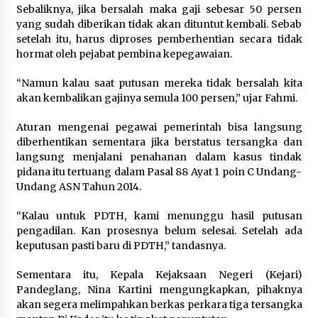
Sebaliknya, jika bersalah maka gaji sebesar 50 persen
Wali Kota Serang Budi Rustandi
yang sudah diberikan tidak akan dituntut kembali. Sebab
Berikan Penghargaan kepada
setelah itu, harus diproses pemberhentian secara tidak
Pemenang Sayembara Logo HUT ke-
hormat oleh pejabat pembina kepegawaian.
19 Kota Serang
“Namun kalau saat putusan mereka tidak bersalah kita
5 Agustus 2026
akan kembalikan gajinya semula 100 persen,” ujar Fahmi.
Aturan mengenai pegawai pemerintah bisa langsung
Polres Cilegon Gelar Apel
diberhentikan sementara jika berstatus tersangka dan
Kesiapsiagaan Hadapi Ancaman
langsung menjalani penahanan dalam kasus tindak
Kebakaran Akibat Fenomena El Niño
pidana itu tertuang dalam Pasal 88 Ayat 1 poin C Undang-
5 Agustus 2026
Undang ASN Tahun 2014.
“Kalau untuk PDTH, kami menunggu hasil putusan
pengadilan. Kan prosesnya belum selesai. Setelah ada
keputusan pasti baru di PDTH,” tandasnya.
Sementara itu, Kepala Kejaksaan Negeri (Kejari)
Pandeglang, Nina Kartini mengungkapkan, pihaknya
akan segera melimpahkan berkas perkara tiga tersangka