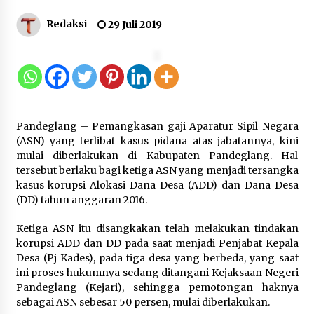
Kejari Kota Tangerang Bongkar
Redaksi
29 Juli 2019
Korupsi Rp5,49 Miliar: Sewa Pesawat
Fiktif, Eks VP Angkasa Pura Kargo
Ditahan
6 Agustus 2026
Dukung Ekosistem Kendaraan
Pandeglang – Pemangkasan gaji Aparatur Sipil Negara
Listrik, Wapres Dorong Link and
(ASN) yang terlibat kasus pidana atas jabatannya, kini
Match Pendidikan–Industri
mulai diberlakukan di Kabupaten Pandeglang. Hal
5 Agustus 2026
tersebut berlaku bagi ketiga ASN yang menjadi tersangka
kasus korupsi Alokasi Dana Desa (ADD) dan Dana Desa
(DD) tahun anggaran 2016.
Marak Kecelakaan Kapal, Puan
Ketiga ASN itu disangkakan telah melakukan tindakan
Soroti Minimnya Faktor Keamanan
korupsi ADD dan DD pada saat menjadi Penjabat Kepala
Transportasi Laut
Desa (Pj Kades), pada tiga desa yang berbeda, yang saat
5 Agustus 2026
ini proses hukumnya sedang ditangani Kejaksaan Negeri
Pandeglang (Kejari), sehingga pemotongan haknya
sebagai ASN sebesar 50 persen, mulai diberlakukan.