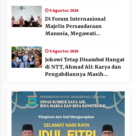
5 Agustus 2026
Di Forum Internasional
Majelis Persaudaraan
Manusia, Megawati
Soekarnoputri Tegaskan
Kepemimpinan Perempuan
5 Agustus 2026
Bukan Dominasi, Tapi
Jokowi Tetap Disambut Hangat
Merawat Dan Merangkul
di NTT, Ahmad Ali: Karya dan
Pengabdiannya Masih
Dirasakan Masyarakat