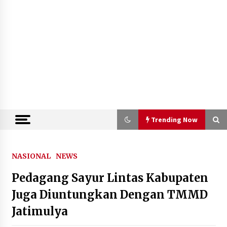
Trending Now
Trending Now
NASIONAL
NEWS
Pedagang Sayur Lintas Kabupaten
Kejari Kota Tangerang Bongkar
Korupsi Rp5,49 Miliar: Sewa Pesawat
Juga Diuntungkan Dengan TMMD
Fiktif, Eks VP Angkasa Pura Kargo
Jatimulya
Ditahan
6 Agustus 2026