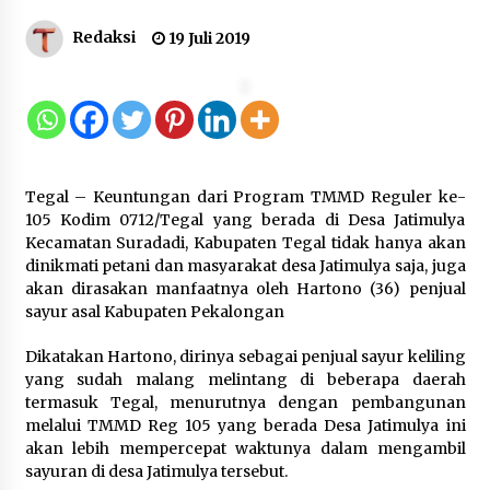
Redaksi
19 Juli 2019
Dukung Ekosistem Kendaraan
Listrik, Wapres Dorong Link and
Match Pendidikan–Industri
5 Agustus 2026
Tegal – Keuntungan dari Program TMMD Reguler ke-
Marak Kecelakaan Kapal, Puan
105 Kodim 0712/Tegal yang berada di Desa Jatimulya
Soroti Minimnya Faktor Keamanan
Kecamatan Suradadi, Kabupaten Tegal tidak hanya akan
Transportasi Laut
dinikmati petani dan masyarakat desa Jatimulya saja, juga
5 Agustus 2026
akan dirasakan manfaatnya oleh Hartono (36) penjual
sayur asal Kabupaten Pekalongan
Dikatakan Hartono, dirinya sebagai penjual sayur keliling
Di Forum Internasional Majelis
yang sudah malang melintang di beberapa daerah
Persaudaraan Manusia, Megawati
termasuk Tegal, menurutnya dengan pembangunan
Soekarnoputri Tegaskan
melalui TMMD Reg 105 yang berada Desa Jatimulya ini
Kepemimpinan Perempuan Bukan
akan lebih mempercepat waktunya dalam mengambil
Dominasi, Tapi Merawat Dan
sayuran di desa Jatimulya tersebut.
Merangkul