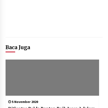
“Anak Kades Jadi Kaur Keuangan?
Skandal Nepotisme Desa Buaran
Bambu Meledak!”
5 Agustus 2026
Baca Juga
Mengenal Lebih Dekat: H. Salbini,
Tokoh Tangsel Penjaga Nilai dan
Pembangun Harapan Warga
Pamulang
5 Agustus 2026
5 November 2020