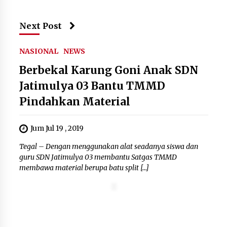
5 Agustus 2026
Next Post
Polres Cilegon Gelar Apel
Kesiapsiagaan Hadapi Ancaman
Kebakaran Akibat Fenomena El Niño
NASIONAL
NEWS
5 Agustus 2026
Berbekal Karung Goni Anak SDN
Jatimulya 03 Bantu TMMD
Pindahkan Material
Pemkot Cilegon Sampaikan
Rancangan KUA PPAS 2027,
Pendapatan Ditarget Rp2,03 Triliun
Jum Jul 19 , 2019
5 Agustus 2026
Tegal – Dengan menggunakan alat seadanya siswa dan
guru SDN Jatimulya 03 membantu Satgas TMMD
membawa material berupa batu split […]
Melalui Ikrar Napiter, Lapas Cilegon
Dorong Reintegrasi Sosial
Berlandaskan Nilai Kebangsaan
5 Agustus 2026