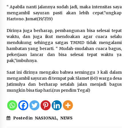
“ Apabila nanti jalannya sudah jadi, maka intensitas saya
5 Agustus 2026
mengambil sayuran pasti akan lebih cepat.”ungkap
Hartono. Jumat(19/7/19)
Jokowi Tetap Disambut Hangat di
NTT, Ahmad Ali: Karya dan
Dirinya juga berharap, pembangunan bisa selesai tepat
Pengabdiannya Masih Dirasakan
waktu, dan juga ikut mendoakan agar cuaca selalu
Masyarakat
mendukung sehingga satgas TMMD tidak mengalami
5 Agustus 2026
hambatan yang berarti. “ Mudah-mudahan cuaca bagus,
pekerjaan lancar dan bisa selesai tepat waktu ya
pak,”imbuhnya.
Respons Cepat Aduan Warga, Wali
Kota Serang Bantu Bedah Rumah
Saat ini dirinya mengaku bahwa seminggu 3 kali dalam
Roboh Korban Bencana, Salurkan
mengambil sayuran di tempat pak Slamet (60) warga desa
Bantuan Rp30 Juta
Jatimulya dan berharap setalah jalan menjadi bagus
5 Agustus 2026
mungkin bisa tiap hari.(rus pendim Tegal)
Wali Kota Serang Budi Rustandi
Berikan Penghargaan kepada
Pemenang Sayembara Logo HUT ke-
Posted in
NASIONAL
,
NEWS
19 Kota Serang