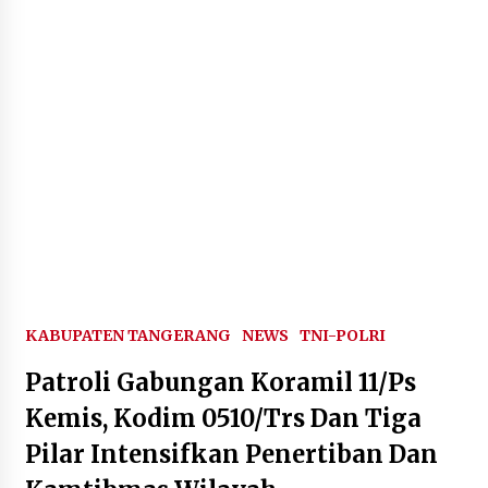
Timnas Indonesia Diharapkan
Bangkit Usai Takluk dari Vietnam di
Piala AFF 2026
8 Agustus 2026
Penanganan Kebakaran Gedung
Dinas Teknis Masuk Tahap Akhir,
Tak Ada Korban Jiwa
8 Agustus 2026
KABUPATEN TANGERANG
NEWS
TNI-POLRI
Kebakaran Gedung Dinas Teknis
Abdul Muis Dipadamkan, Layanan
Patroli Gabungan Koramil 11/Ps
Publik Tetap Berjalan
Kemis, Kodim 0510/Trs Dan Tiga
8 Agustus 2026
Pilar Intensifkan Penertiban Dan