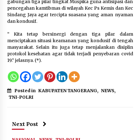
Wamenhan Pimpin Prosesi
gabungan tiga pilar tingkat Muspika guna antisipasi dan
Pelantikan dan Sertijab Pejabat
pencegahan kamtibmas di wilayah Kec Ps Kemis dan Kec
Tinggi Kemhan
Sindang Jaya agar tercipta suasana yang aman nyaman
dan kondusif.
8 Agustus 2026
” Kita tetap bersinergi dengan tiga pilar dalam
menciptakan situasi keamanan yang kondusif di tengah
DPD Partai Gerakan Rakyat Kota
masyarakat. Selain itu juga tetap menjalankan disiplin
Tangerang Gelar Konsolidasi
protokol kesehatan agar tidak terjadi penyebaran covid
Internal Jelang Pemilu 2029
19.” jelasnya. (*).
8 Agustus 2026
Posted in
KABUPATEN TANGERANG
,
NEWS
,
TNI-POLRI
Next Post
NASIONAL
NEWS
TNI-POLRI