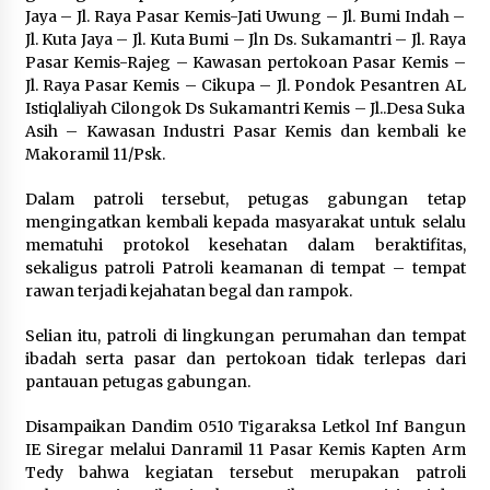
Festival Lembah Baliem Perkuat
Jaya – Jl. Raya Pasar Kemis-Jati Uwung – Jl. Bumi Indah –
Ekonomi Masyarakat Papua
Jl. Kuta Jaya – Jl. Kuta Bumi – Jln Ds. Sukamantri – Jl. Raya
Pegunungan
Pasar Kemis-Rajeg – Kawasan pertokoan Pasar Kemis –
Jl. Raya Pasar Kemis – Cikupa – Jl. Pondok Pesantren AL
8 Agustus 2026
Istiqlaliyah Cilongok Ds Sukamantri Kemis – Jl..Desa Suka
Asih – Kawasan Industri Pasar Kemis dan kembali ke
Makoramil 11/Psk.
Bakteri Yogurt, Kenali Manfaatnya
untuk Kesehatan Pencernaan
Dalam patroli tersebut, petugas gabungan tetap
mengingatkan kembali kepada masyarakat untuk selalu
8 Agustus 2026
mematuhi protokol kesehatan dalam beraktifitas,
sekaligus patroli Patroli keamanan di tempat – tempat
rawan terjadi kejahatan begal dan rampok.
Perawatan PCOS yang Efektif untuk
Selian itu, patroli di lingkungan perumahan dan tempat
Menjaga Kesuburan
ibadah serta pasar dan pertokoan tidak terlepas dari
pantauan petugas gabungan.
8 Agustus 2026
Disampaikan Dandim 0510 Tigaraksa Letkol Inf Bangun
IE Siregar melalui Danramil 11 Pasar Kemis Kapten Arm
Tedy bahwa kegiatan tersebut merupakan patroli