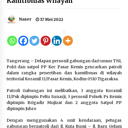
Kamtibmas Wilayah
12 Coklat Terbaik dan Enak di
Pasaran
8 Agustus 2026
Naser
17 Mei 2022
9 Kopi Botol Terbaik yang Praktis
untuk Menemani Aktivitas
8 Agustus 2026
Tangerang – Delapan personil gabungan dari unsur TNI,
Polri dan satpol PP Kec Pasar Kemis gencarkan patroli
dalam rangka penertiban dan kamtibmas di wilayah
teritorial Koramil 11/Pasar Kemis, Kodim 0510 Tigaraksa.
Kemenpar Turut Perkuat
Patroli Gabungan ini melibatkan, 3 anggota Koramil
Pengembangan KEK Samota
11/Psk dipimpin Peltu Sunarji, 3 personil Polsek Ps Kemis
sebagai Destinasi Wisata Bahari
dipimpin Brigadir Mujizat dan 2 anggota Satpol PP
Berkelas Dunia
dipimpin Juhro
8 Agustus 2026
Dengan menggunakan 4 unit kendaraan, petugas
gabungan berpatroli dari Jl. Kuta Bumi – Jl. Baru Gelam