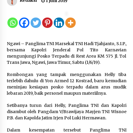
Redaksi
1 Juni 2019
Gebyar Lomba 17 Agustus RSUD
Tigaraksa, Semarakkan HUT RI
dengan Nuansa Kebersamaan
7 Agustus 2026
Ngawi – Panglima TNI Marsekal TNI Hadi Tjahjanto, S.I.P.,
Pemanfaatan Limbah Galon Bekas,
bersama Kapolri Jenderal Pol Tito Karnavian
Lapas Banjar Tanam 200 Pohon
mengunjungi Posko Terpadu di Rest Area KM 575 Jl. Tol
Cabai Dukung Program Ketahanan
Trans Jawa, Ngawi, Jawa Timur, Sabtu (1/6/19).
Pangan
Rombongan yang tampak menggunakan Helly tiba
7 Agustus 2026
terlebih dahulu di Yon Armed 12 Kostrad, baru kemudian
meninjau kesiapan posko terpadu dalam arus mudik
Tagihan Air Tanpa Pemakaian,
lebaran 2019, baik personel maupun materiilnya.
Terungkap Ada Transisi Panjang
Pengelolaan , Perumdam TKR
Setibanya turun dari Helly, Panglima TNI dan Kapolri
Didesak Transparan
disambut oleh Pangdam V/Brawijaya Mayjen TNI Wisnoe
P.B. dan Kapolda Jatim Irjen Pol Luki Hermawan.
7 Agustus 2026
Dalam kesempatan tersebut Panglima TNI