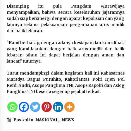
Kemenkum Malut Dorong
Disamping itu pula Pangdam V/Brawijaya
Perlindungan Hak Cipta Musik di Era
menyampaikan, bahwa secara keseluruhan jajarannya
Digital, Sosialisasikan Pencatatan
sudah siap bersinergi dengan aparat kepolisian dan yang
Gratis dan Penguatan Royalti
lainnya selama pelaksanaan pengamanan arus mudik
6 Agustus 2026
dan balik lebaran.
“Kami berharap, dengan adanya kesiapan dan koordinasi
Dikunjungi PWI, Wawan Fauzi: Peran
yang kami lakukan dengan baik, arus mudik dan balik
Media Bisa Berdampak Besar
lebaran tahun ini dapat berjalan dengan aman dan
hingga Fatal
lancar,” tuturnya.
6 Agustus 2026
Turut mendampingi dalam kegiatan kali ini Kabasarnas
Marsdya Bagus Puruhito, Kakorlantas Polri Irjen Pol
Refdi Andri, Asops Panglima TNI, Asops Kapolri dan Aslog
Panglima TNI beserta segenap pejabat terkait.
Posted in
NASIONAL
,
NEWS