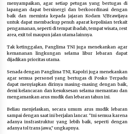
Sarana PAUD Diperkuat, Tangsel
menyampaikan, agar setiap petugas yang bertugas di
Dorong Angka Partisipasi Sekolah
lapangan dapat bersinergi dan berkoordinasi dengan
Terus Meningkat
baik dan meminta kepada jajaran Kodam V/Brawijaya
untuk dapat membackup penuh aparat kepolisian terkait
7 Agustus 2026
pengamanan, seperti di tempat ibadah, tempat wisata, rest
area, exit tol maupun jalan utama lainnya.
Tak ketinggalan, Panglima TNI juga menekankan agar
KKM Universitas Bina Bangsa
kemananan lingkungan selama libur lebaran dapat
Kelompok 83 Laksanakan
dijadikan prioritas utama.
Pendampingan Pembuatan Spanduk
Sebagai Upaya Memperkuat
Senada dengan Panglima TNI, Kapolri juga menekankan
Pemasaran UMKM di Desa Cempaka
agar semua personel yang bertugas di Posko Terpadu
6 Agustus 2026
dapat menyiapkan dirinya masing-masing dengan baik,
demi kelancaran dan kesuksesan selama memantau dan
Jaga Kebugaran Petugas, Lapas
mengamankan arus mudik dan lebaran tahun ini.
Kelas I Tangerang Gelar Cek
Kesehatan Gratis dan Skrining TB
Beliau menjelaskan, secara umum arus mudik lebaran
Lanjutan
sampai dengan saat ini berjalan lancar. “Ini semua karena
6 Agustus 2026
adanya insfrastruktur yang lebih baik, seperti dengan
adanya tol trans jawa,” ungkapnya.