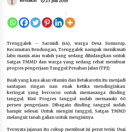
Redaksi
23 Juli 2019
Kemenkum Malut Ikuti ‘Pasti Ada
Solusi’, Menkum Dorong
Transformasi Digital
7 Agustus 2026
Trenggalek – Sarmidi (44), warga Desa Sumurup,
Kemnaker Siapkan Regulasi
Kecamatan Bendungan, Trenggalek nampak menikmati
Ketenagakerjaan yang Selaras
labu manis atau waluh yang sedang dihidangkan untuk
dengan Tantangan Dunia Kerja
Satgas TMMD dan warga yang sedang rehat membuat
Modern
progres pengerjaan Tanggul Penahan Jalan (TPJ).
7 Agustus 2026
Buah yang kaya akan vitamin dan Betakarotin itu menjadi
santapan ringan nan enak ketika mendinginkan
Gebyar Lomba 17 Agustus RSUD
keringat yang bercucur untuk memasanga dinding
Tigaraksa, Semarakkan HUT RI
tanggul. Kini Progres tanggul sudah memasuki 60
dengan Nuansa Kebersamaan
persen pengerjaan. Dibagain dinding tanggul sudah
hampir selesai. Untuk mengisi tanggul, Satgas TMMD
7 Agustus 2026
melangsir tanah galian untuk mengisinya.
Ternyata jajanan itu cukup membuat isi perut terisi. Usai