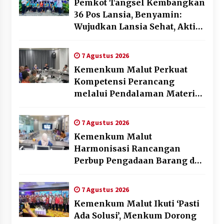
Pemkot Tangsel Kembangkan
36 Pos Lansia, Benyamin:
Wujudkan Lansia Sehat, Aktif,
dan Bahagia
7 Agustus 2026
Kemenkum Malut Perkuat
Kompetensi Perancang
melalui Pendalaman Materi
Penyusunan Produk Hukum
Daerah
7 Agustus 2026
Kemenkum Malut
Harmonisasi Rancangan
Perbup Pengadaan Barang dan
Jasa pada BUMD Halteng
7 Agustus 2026
Kemenkum Malut Ikuti ‘Pasti
Ada Solusi’, Menkum Dorong