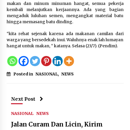
Pemanfaatan Limbah Galon Bekas,
makan dan minum minuman hangat, semua pekerja
Lapas Banjar Tanam 200 Pohon
kembali melanjutkan kerjaannya. Ada yang bagian
Cabai Dukung Program Ketahanan
mengaduk luluhan semen, mengangkat material batu
Pangan
hingga memasang batu dinding.
7 Agustus 2026
“kita rehat sejenak karena ada makanan camilan dari
warga yang bersedekah inui. Waluhnya enak lah lumayan
Tagihan Air Tanpa Pemakaian,
hangat untuk makan, “ katanya. Selasa (23/7). (Pendim).
Terungkap Ada Transisi Panjang
Pengelolaan , Perumdam TKR
Didesak Transparan
7 Agustus 2026
Posted in
NASIONAL
,
NEWS
Sarana PAUD Diperkuat, Tangsel
Dorong Angka Partisipasi Sekolah
Next Post
Terus Meningkat
7 Agustus 2026
NASIONAL
NEWS
Jalan Curam Dan Licin, Kirim