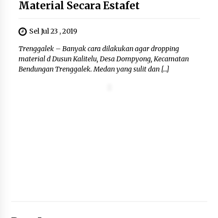
KKM Universitas Bina Bangsa
Material Secara Estafet
Kelompok 83 Laksanakan
Pendampingan Pembuatan Spanduk
Sel Jul 23 , 2019
Sebagai Upaya Memperkuat
Pemasaran UMKM di Desa Cempaka
Trenggalek – Banyak cara dilakukan agar dropping
6 Agustus 2026
material d Dusun Kalitelu, Desa Dompyong, Kecamatan
Bendungan Trenggalek. Medan yang sulit dan […]
Jaga Kebugaran Petugas, Lapas
Kelas I Tangerang Gelar Cek
Kesehatan Gratis dan Skrining TB
Lanjutan
6 Agustus 2026