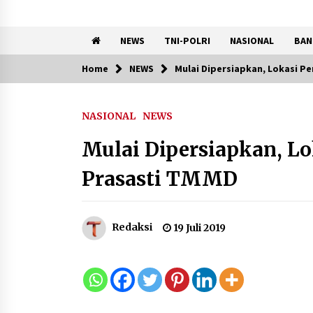
NEWS
TNI-POLRI
NASIONAL
BAN
Home
NEWS
Mulai Dipersiapkan, Lokasi 
Trending Now
NASIONAL
NEWS
Kemenkum Malut Perkuat
Kompetensi Perancang
Mulai Dipersiapkan, 
melalui Pendalaman Materi
Penyusunan Produk Hukum
Prasasti TMMD
Daerah
7 Agustus 2026
Kemnaker Siapkan Regulasi
Redaksi
19 Juli 2019
Ketenagakerjaan yang
Selaras dengan Tantangan
Dunia Kerja Modern
7 Agustus 2026