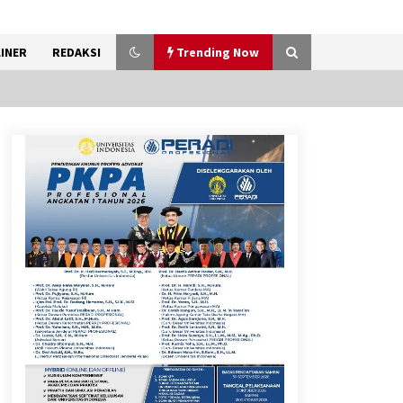
INER
REDAKSI
Trending Now
Kemenkum Malut Ikuti ‘Pasti
Ada Solusi’, Menkum Dorong
Transformasi Digital
7 Agustus 2026
Pemanfaatan Limbah Galon
Bekas, Lapas Banjar Tanam
200 Pohon Cabai Dukung
Program Ketahanan Pangan
7 Agustus 2026