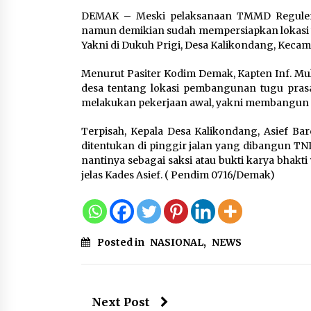
Tagihan Air Tanpa
DEMAK – Meski pelaksanaan TMMD Reguler 
Pemakaian, Terungkap Ada
namun demikian sudah mempersiapkan lokasi 
Transisi Panjang Pengelolaa
Yakni di Dukuh Prigi, Desa Kalikondang, Keca
, Perumdam TKR Didesak
Transparan
Menurut Pasiter Kodim Demak, Kapten Inf. Mul
7 Agustus 2026
desa tentang lokasi pembangunan tugu prasa
melakukan pekerjaan awal, yakni membangun 
Jaga Kebugaran Petugas,
Terpisah, Kepala Desa Kalikondang, Asief Ba
Lapas Kelas I Tangerang
ditentukan di pinggir jalan yang dibangun TNI
Gelar Cek Kesehatan Gratis
nantinya sebagai saksi atau bukti karya bhakt
dan Skrining TB Lanjutan
jelas Kades Asief. ( Pendim 0716/Demak)
6 Agustus 2026
Posted in
NASIONAL
,
NEWS
Next Post