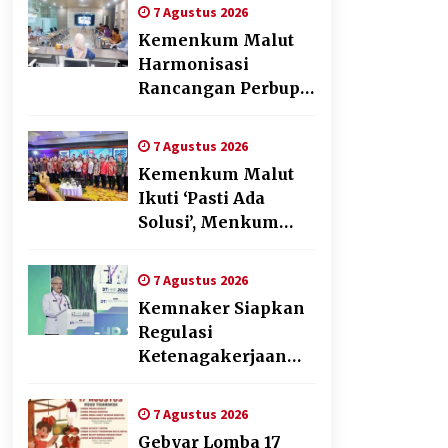
Penyusunan Produk
7 Agustus 2026
Hukum Daerah
Kemenkum Malut
Harmonisasi
Rancangan Perbup
Pengadaan Barang
dan Jasa pada BUMD
7 Agustus 2026
Halteng
Kemenkum Malut
Ikuti ‘Pasti Ada
Solusi’, Menkum
Dorong
Transformasi
7 Agustus 2026
Digital
Kemnaker Siapkan
Regulasi
Ketenagakerjaan
yang Selaras
dengan Tantangan
7 Agustus 2026
Dunia Kerja Modern
Gebyar Lomba 17