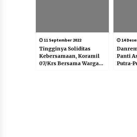
11 September 2022
14 Dese
Tingginya Soliditas
Danrem
Kebersamaan, Koramil
Panti 
07/Krs Bersama Warga
Putra-P
Kerja Bhakti Bersihkan
ABRI M
Lingkungan Teritorial