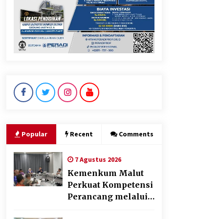
KKM Universitas Bina Bangsa
Kelompok 83 Laksanakan
Pendampingan Pembuatan
Spanduk Sebagai Upaya
Memperkuat Pemasaran
UMKM di Desa Cempaka
6 Agustus 2026
Dikunjungi PWI, Wawan Fauzi:
Peran Media Bisa Berdampak
Besar hingga Fatal
6 Agustus 2026
Popular
Recent
Comments
7 Agustus 2026
Kemenkum Malut
Perkuat Kompetensi
Perancang melalui
Pendalaman Materi