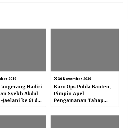
ber 2019
30 November 2019
Tangerang Hadiri
Karo Ops Polda Banten,
uan Syekh Abdul
Pimpin Apel
-Jaelani ke 61 di
Pengamanan Tahap
ok
Pungut Suara Pilkades
Kab. Tangerang