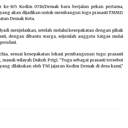
Sarana PAUD Diperkuat,
ke-105 Kodim 0716/Demak baru berjalan pekan pertama,
Tangsel Dorong Angka
yang akan dijadikan untuk membangun tugu prasasti TMMD.
n
Partisipasi Sekolah Terus
matan Demak Kota.
Meningkat
7 Agustus 2026
yadi menjelaskan, setelah melalui kesepakatan dengan pihak
sti, dengan dibantu warga, sejumlah anggota Satgas mulai
pondasi.
Kemenkum Malut Dorong
rchia, sesuai kesepakatan lokasi pembangunan tugu prasasti
Perlindungan Hak Cipta Musik
, masuk wilayah Dukuh Prigi. ”Tugu sebagai prasasti tersebut
di Era Digital, Sosialisasikan
i yang dilakukan oleh TNI jajaran Kodim Demak di desa kami,”
Pencatatan Gratis dan
Penguatan Royalti
6 Agustus 2026