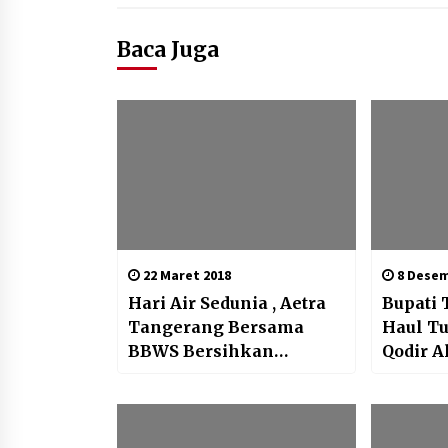
Baca Juga
22 Maret 2018
8 Desem
Hari Air Sedunia , Aetra
Bupati 
Tangerang Bersama
Haul T
BBWS Bersihkan
Qodir Al
Bantaran Sungai
Cilong
Cisadane