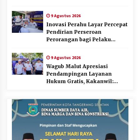
Kementerian Imigrasi dan
Pemasyarakatan
9 Agustus 2026
Inovasi Perahu Layar Percepat
Pendirian Perseroan
Perorangan bagi Pelaku
Usaha di Maluku Utara
9 Agustus 2026
Wagub Malut Apresiasi
Pendampingan Layanan
Hukum Gratis, Kakanwil:
Pencatatan Hak Cipta Musik
Kini Rp0