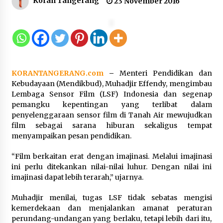
Koran Tangerang
23 November 2016
Kakanwil Kemenkum Malut Pimpin
Apel Pagi, Tekankan Semangat
Kemerdekaan dan Optimalisasi
Pelayanan Publik
10 Agustus 2026
KORANTANGERANG.com
–
Menteri Pendidikan dan
Kebudayaan (Mendikbud), Muhadjir Effendy, mengimbau
Lembaga Sensor Film (LSF) Indonesia dan segenap
Semarak HUT ke-81 RI, Lapas
pemangku kepentingan yang terlibat dalam
Perempuan Tangerang Ikuti Donor
penyelenggaraan sensor film di Tanah Air mewujudkan
Darah dan Fun Walk Kementerian
film sebagai sarana hiburan sekaligus tempat
Imigrasi dan Pemasyarakatan
menyampaikan pesan pendidikan.
9 Agustus 2026
“Film berkaitan erat dengan imajinasi. Melalui imajinasi
ini perlu ditekankan nilai-nilai luhur. Dengan nilai ini
Inovasi Perahu Layar Percepat
imajinasi dapat lebih terarah,” ujarnya.
Pendirian Perseroan Perorangan
bagi Pelaku Usaha di Maluku Utara
Muhadjir menilai, tugas LSF tidak sebatas mengisi
9 Agustus 2026
kemerdekaan dan menjalankan amanat peraturan
perundang-undangan yang berlaku, tetapi lebih dari itu,