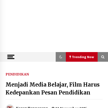
Trending Now
Trending Now
PENDIDIKAN
Menjadi Media Belajar, Film Harus
Kemenkum Malut Semarakkan Hari
Pengayoman dan HUT RI ke-81
Kedepankan Pesan Pendidikan
melalui Pertandingan Gawang Mini
Dangdut
10 Agustus 2026