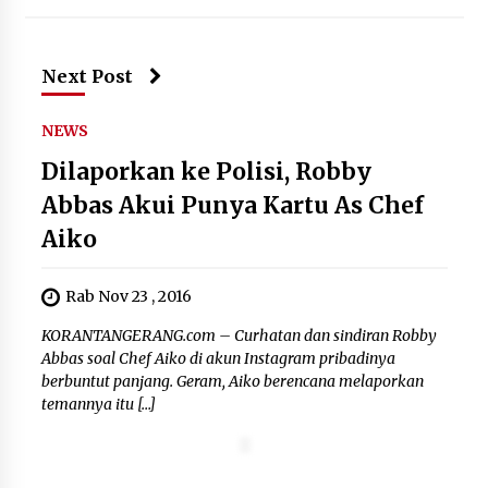
12 Coklat Terbaik dan Enak di
Pasaran
8 Agustus 2026
Next Post
NEWS
Dilaporkan ke Polisi, Robby
9 Kopi Botol Terbaik yang Praktis
Abbas Akui Punya Kartu As Chef
untuk Menemani Aktivitas
Aiko
8 Agustus 2026
Rab Nov 23 , 2016
KORANTANGERANG.com – Curhatan dan sindiran Robby
Abbas soal Chef Aiko di akun Instagram pribadinya
berbuntut panjang. Geram, Aiko berencana melaporkan
temannya itu […]