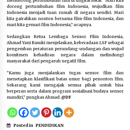
mendorong pertumbuhan film di tingkat lokal. “Mari kita
dorong pertumbuhan film Indonesia, wujudkan film
Timnas Indonesia Diharapkan
Indonesia menjadi tuan rumah di negara sendiri. Mari
Bangkit Usai Takluk dari Vietnam di
kita gairahkan nonton bersama film-film Indonesia, dan
Piala AFF 2026
mari kita gemari film Indonesia,” ucapnya.
8 Agustus 2026
Sedangkan Ketua Lembaga Sensor Film Indonesia,
Ahmad Yani Basuki menjelaskan, keberadaan LSF sebagai
pengemban peraturan perundang-undangan dan wujud
Penanganan Kebakaran Gedung
komitmen kehadiran negara dalam melindungi
Dinas Teknis Masuk Tahap Akhir,
masyarakat dari pengaruh negatif film.
Tak Ada Korban Jiwa
8 Agustus 2026
“Kamu juga menjalankan tugas sensor film dan
menetapkan klasifikasi batas umur bagi penonton film.
Sekarang kami mengajak semua pihak untuk bisa
berperan serta dalam program sosialisasi budaya sensor
Kebakaran Gedung Dinas Teknis
mandiri,” pungkas Ahmad.
@DF
Abdul Muis Dipadamkan, Layanan
Publik Tetap Berjalan
8 Agustus 2026
Posted in
PENDIDIKAN