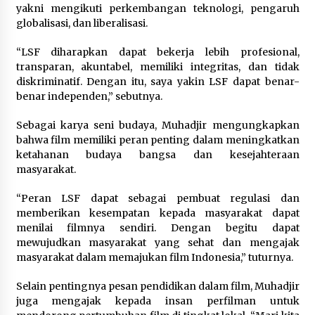
yakni mengikuti perkembangan teknologi, pengaruh
globalisasi, dan liberalisasi.
Wagub Malut Apresiasi
Pendampingan Layanan Hukum
“LSF diharapkan dapat bekerja lebih profesional,
Gratis, Kakanwil: Pencatatan Hak
transparan, akuntabel, memiliki integritas, dan tidak
Cipta Musik Kini Rp0
diskriminatif. Dengan itu, saya yakin LSF dapat benar-
9 Agustus 2026
benar independen,” sebutnya.
Sebagai karya seni budaya, Muhadjir mengungkapkan
Kemenkum Malut Semarakkan HUT
bahwa film memiliki peran penting dalam meningkatkan
RI dan Hari Pengayoman ke-81
ketahanan budaya bangsa dan kesejahteraan
melalui Fun Walk di Ternate
masyarakat.
9 Agustus 2026
“Peran LSF dapat sebagai pembuat regulasi dan
memberikan kesempatan kepada masyarakat dapat
menilai filmnya sendiri. Dengan begitu dapat
Registrasi Indonesia Sports Summit
mewujudkan masyarakat yang sehat dan mengajak
2026 Resmi Dibuka, Siap Hadirkan
masyarakat dalam memajukan film Indonesia,” tuturnya.
Pengalaman Beyond the Game
8 Agustus 2026
Selain pentingnya pesan pendidikan dalam film, Muhadjir
juga mengajak kepada insan perfilman untuk