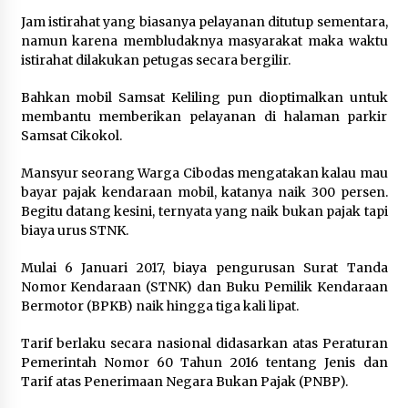
Jam istirahat yang biasanya pelayanan ditutup sementara,
5 Agustus 2026
namun karena membludaknya masyarakat maka waktu
istirahat dilakukan petugas secara bergilir.
Jokowi Tetap Disambut Hangat di
NTT, Ahmad Ali: Karya dan
Bahkan mobil Samsat Keliling pun dioptimalkan untuk
Pengabdiannya Masih Dirasakan
membantu memberikan pelayanan di halaman parkir
Masyarakat
Samsat Cikokol.
5 Agustus 2026
Mansyur seorang Warga Cibodas mengatakan kalau mau
bayar pajak kendaraan mobil, katanya naik 300 persen.
Respons Cepat Aduan Warga, Wali
Begitu datang kesini, ternyata yang naik bukan pajak tapi
Kota Serang Bantu Bedah Rumah
biaya urus STNK.
Roboh Korban Bencana, Salurkan
Bantuan Rp30 Juta
Mulai 6 Januari 2017, biaya pengurusan Surat Tanda
5 Agustus 2026
Nomor Kendaraan (STNK) dan Buku Pemilik Kendaraan
Bermotor (BPKB) naik hingga tiga kali lipat.
Wali Kota Serang Budi Rustandi
Tarif berlaku secara nasional didasarkan atas Peraturan
Berikan Penghargaan kepada
Pemerintah Nomor 60 Tahun 2016 tentang Jenis dan
Pemenang Sayembara Logo HUT ke-
Tarif atas Penerimaan Negara Bukan Pajak (PNBP).
19 Kota Serang