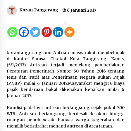
Koran Tangerang
6 Januari 2017
Dukung Ekosistem Kendaraan
Listrik, Wapres Dorong Link and
Match Pendidikan–Industri
5 Agustus 2026
korantangerang.com-Antrian masyarakat membeludak
Marak Kecelakaan Kapal, Puan
di kantor Samsat Cikokol Kota Tangerang, Kamis,
Soroti Minimnya Faktor Keamanan
(5/1/2017) Antrean terjadi menjelang pemberlakuan
Transportasi Laut
Peraturan Pemerintah Nomor 60 Tahun 2016 tentang
5 Agustus 2026
Jenis dan Tarif atas Penerimaan Negara Bukan Pajak
(PNBP) mulai 6 Januari 2017.Masyarakat mengira biaya
pajak kendaraan bakal dikenakan kenaikan mulai 6
Januari 2017.
Di Forum Internasional Majelis
Persaudaraan Manusia, Megawati
Kondisi padatnya antrean berlangsung sejak pukul 7.00
Soekarnoputri Tegaskan
WIB. Antrean berlangsung berdesak-desakan hingga
Kepemimpinan Perempuan Bukan
ruangan penuh sesak, banyak warga kegerahan dan
Dominasi, Tapi Merawat Dan
memilih beristirahat menanti antrean di area taman.
Merangkul