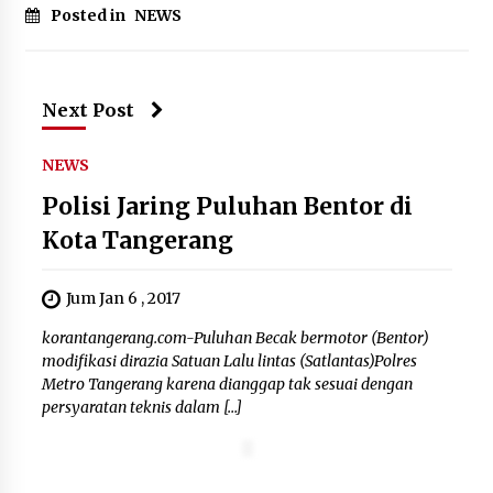
Posted in
NEWS
“Anak Kades Jadi Kaur Keuangan?
Skandal Nepotisme Desa Buaran
Bambu Meledak!”
Next Post
5 Agustus 2026
NEWS
Polisi Jaring Puluhan Bentor di
Mengenal Lebih Dekat: H. Salbini,
Kota Tangerang
Tokoh Tangsel Penjaga Nilai dan
Pembangun Harapan Warga
Pamulang
Jum Jan 6 , 2017
5 Agustus 2026
korantangerang.com-Puluhan Becak bermotor (Bentor)
modifikasi dirazia Satuan Lalu lintas (Satlantas)Polres
Metro Tangerang karena dianggap tak sesuai dengan
persyaratan teknis dalam […]