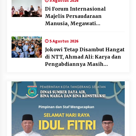
5 Agustus 2026
Di Forum Internasional
Majelis Persaudaraan
Manusia, Megawati
Soekarnoputri Tegaskan
Kepemimpinan Perempuan
5 Agustus 2026
Bukan Dominasi, Tapi
Jokowi Tetap Disambut Hangat
Merawat Dan Merangkul
di NTT, Ahmad Ali: Karya dan
Pengabdiannya Masih
Dirasakan Masyarakat