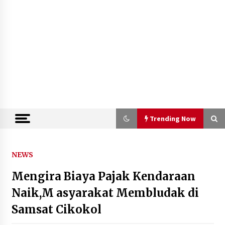
Trending Now
Trending Now
NEWS
Mengira Biaya Pajak Kendaraan
Kejari Kota Tangerang Bongkar
Korupsi Rp5,49 Miliar: Sewa Pesawat
Naik,M asyarakat Membludak di
Fiktif, Eks VP Angkasa Pura Kargo
Samsat Cikokol
Ditahan
6 Agustus 2026