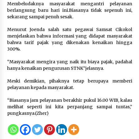
5 Agustus 2026
Membeludaknya masyarakat mengantri pelayanan
berlangsung baru hari ini.Biasanya tidak sepenuh ini,
sekarang sampai penuh sesak.
Polres Cilegon Gelar Apel
Kesiapsiagaan Hadapi Ancaman
Menurut Joenda salah satu pegawai Samsat Cikokol
Kebakaran Akibat Fenomena El Niño
menjelaskan bahwa informasi yang didapat masyarakat
5 Agustus 2026
bahwa tarif pajak yang dikenakan kenaikan hingga
300%.
“Masyarakat mengira yang naik itu biaya pajak, padahal
Pemkot Cilegon Sampaikan
hanya kenaikan pengurusan STNK”jelasnya.
Rancangan KUA PPAS 2027,
Pendapatan Ditarget Rp2,03 Triliun
Meski demikian, pihaknya tetap berupaya memberi
5 Agustus 2026
pelayanan kepada masyarakat.
“Biasanya jam pelayanan berakhir pukul 16.00 WIB, kalau
melihat seperti ini kita perpanjang sampai tuntas,”
Melalui Ikrar Napiter, Lapas Cilegon
pungkasnya.(Zher)
Dorong Reintegrasi Sosial
Berlandaskan Nilai Kebangsaan
5 Agustus 2026