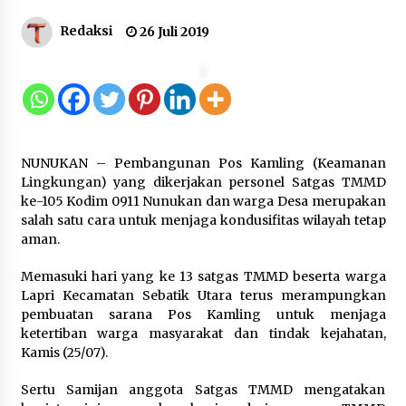
Gebyar Lomba 17 Agustus RSUD
Redaksi
26 Juli 2019
Tigaraksa, Semarakkan HUT RI
dengan Nuansa Kebersamaan
7 Agustus 2026
Pemanfaatan Limbah Galon Bekas,
NUNUKAN – Pembangunan Pos Kamling (Keamanan
Lapas Banjar Tanam 200 Pohon
Lingkungan) yang dikerjakan personel Satgas TMMD
Cabai Dukung Program Ketahanan
ke-105 Kodim 0911 Nunukan dan warga Desa merupakan
Pangan
salah satu cara untuk menjaga kondusifitas wilayah tetap
7 Agustus 2026
aman.
Memasuki hari yang ke 13 satgas TMMD beserta warga
Tagihan Air Tanpa Pemakaian,
Lapri Kecamatan Sebatik Utara terus merampungkan
Terungkap Ada Transisi Panjang
pembuatan sarana Pos Kamling untuk menjaga
Pengelolaan , Perumdam TKR
ketertiban warga masyarakat dan tindak kejahatan,
Didesak Transparan
Kamis (25/07).
7 Agustus 2026
Sertu Samijan anggota Satgas TMMD mengatakan