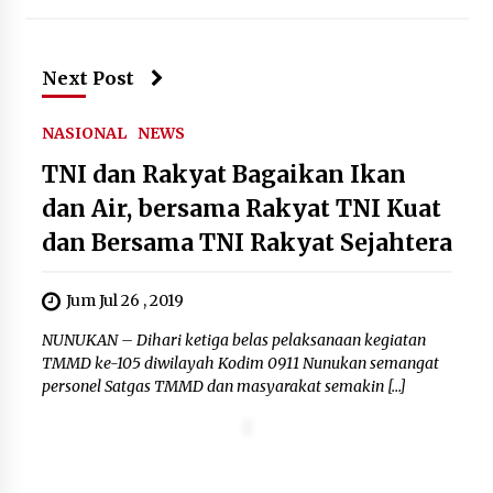
Kemenkum Malut Dorong
Perlindungan Hak Cipta Musik di Era
Digital, Sosialisasikan Pencatatan
Next Post
Gratis dan Penguatan Royalti
6 Agustus 2026
NASIONAL
NEWS
Dikunjungi PWI, Wawan Fauzi: Peran
TNI dan Rakyat Bagaikan Ikan
Media Bisa Berdampak Besar
dan Air, bersama Rakyat TNI Kuat
hingga Fatal
dan Bersama TNI Rakyat Sejahtera
6 Agustus 2026
Jum Jul 26 , 2019
NUNUKAN – Dihari ketiga belas pelaksanaan kegiatan
TMMD ke-105 diwilayah Kodim 0911 Nunukan semangat
personel Satgas TMMD dan masyarakat semakin […]