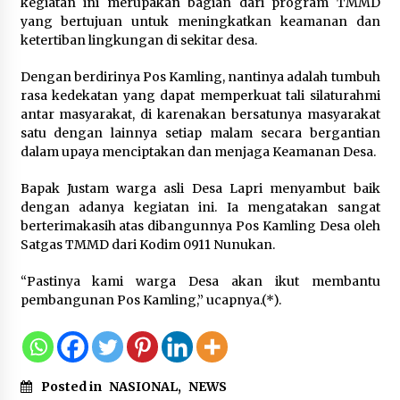
kegiatan ini merupakan bagian dari program TMMD
Sarana PAUD Diperkuat, Tangsel
yang bertujuan untuk meningkatkan keamanan dan
Dorong Angka Partisipasi Sekolah
ketertiban lingkungan di sekitar desa.
Terus Meningkat
7 Agustus 2026
Dengan berdirinya Pos Kamling, nantinya adalah tumbuh
rasa kedekatan yang dapat memperkuat tali silaturahmi
antar masyarakat, di karenakan bersatunya masyarakat
satu dengan lainnya setiap malam secara bergantian
KKM Universitas Bina Bangsa
dalam upaya menciptakan dan menjaga Keamanan Desa.
Kelompok 83 Laksanakan
Pendampingan Pembuatan Spanduk
Bapak Justam warga asli Desa Lapri menyambut baik
Sebagai Upaya Memperkuat
dengan adanya kegiatan ini. Ia mengatakan sangat
Pemasaran UMKM di Desa Cempaka
berterimakasih atas dibangunnya Pos Kamling Desa oleh
6 Agustus 2026
Satgas TMMD dari Kodim 0911 Nunukan.
Jaga Kebugaran Petugas, Lapas
“Pastinya kami warga Desa akan ikut membantu
Kelas I Tangerang Gelar Cek
pembangunan Pos Kamling,” ucapnya.(*).
Kesehatan Gratis dan Skrining TB
Lanjutan
6 Agustus 2026
Posted in
NASIONAL
,
NEWS