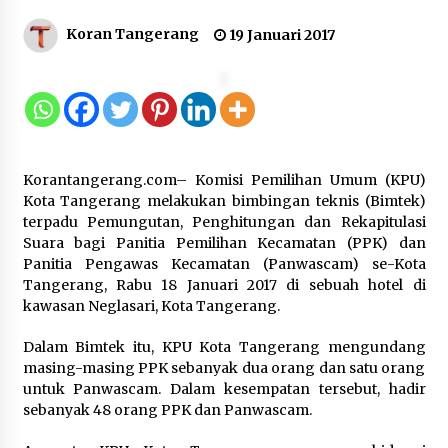
Gebyar Lomba 17 Agustus RSUD
Koran Tangerang
19 Januari 2017
Tigaraksa, Semarakkan HUT RI
dengan Nuansa Kebersamaan
7 Agustus 2026
Pemanfaatan Limbah Galon Bekas,
Korantangerang.com– Komisi Pemilihan Umum (KPU)
Lapas Banjar Tanam 200 Pohon
Kota Tangerang melakukan bimbingan teknis (Bimtek)
Cabai Dukung Program Ketahanan
terpadu Pemungutan, Penghitungan dan Rekapitulasi
Pangan
Suara bagi Panitia Pemilihan Kecamatan (PPK) dan
7 Agustus 2026
Panitia Pengawas Kecamatan (Panwascam) se-Kota
Tangerang, Rabu 18 Januari 2017 di sebuah hotel di
kawasan Neglasari, Kota Tangerang.
Tagihan Air Tanpa Pemakaian,
Terungkap Ada Transisi Panjang
Dalam Bimtek itu, KPU Kota Tangerang mengundang
Pengelolaan , Perumdam TKR
masing-masing PPK sebanyak dua orang dan satu orang
Didesak Transparan
untuk Panwascam. Dalam kesempatan tersebut, hadir
7 Agustus 2026
sebanyak 48 orang PPK dan Panwascam.