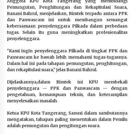
Anggota KPU Kota Tangerang yang membidangi
Sarana PAUD Diperkuat, Tangsel
Pemungutan, Penghitungan dan Rekapitulasi Suara,
Dorong Angka Partisipasi Sekolah
Banani Bahrul, menjelaskan, Bimtek terpadu antara PPK
Terus Meningkat
dan Panwascam ini untuk membangun semangat
7 Agustus 2026
kebersamaan penyelenggara Pilkada dalam perbedaan
tugas. Selain itu guna meningkatkan profesionalitas
penyelenggara.
KKM Universitas Bina Bangsa
“Kami ingin penyelenggara Pilkada di tingkat PPK dan
Kelompok 83 Laksanakan
Panwascam ke bawah lebih memahami tugas-tugasnya.
Pendampingan Pembuatan Spanduk
Dalam hal ini pada tahapan pemungutan, penghitungan,
Sebagai Upaya Memperkuat
dan rekapitulasi suara,” jelas Banani Bahrul.
Pemasaran UMKM di Desa Cempaka
6 Agustus 2026
Dijelaskannya,dalam Bimtek ini KPU membekali
penyelenggara — PPK dan Panwascam — dengan
Jaga Kebugaran Petugas, Lapas
pengetahuan, kemampuan teknis, dan keterampilan
Kelas I Tangerang Gelar Cek
menyelesaikan masalah.
Kesehatan Gratis dan Skrining TB
Lanjutan
Ketua KPU Kota Tangerang, Sanusi dalam sambutannya
6 Agustus 2026
mengatakan, tahapan paling menentukan dalam Pemilu
adalah pemungutan dan pengitungan suara.