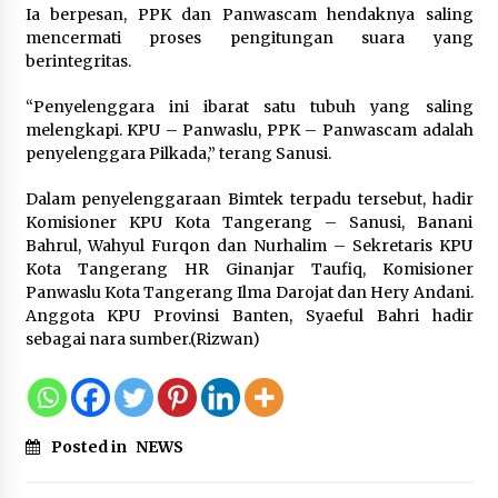
Kemenkum Malut Dorong
Ia berpesan, PPK dan Panwascam hendaknya saling
Perlindungan Hak Cipta Musik di Era
mencermati proses pengitungan suara yang
Digital, Sosialisasikan Pencatatan
berintegritas.
Gratis dan Penguatan Royalti
“Penyelenggara ini ibarat satu tubuh yang saling
6 Agustus 2026
melengkapi. KPU – Panwaslu, PPK – Panwascam adalah
penyelenggara Pilkada,” terang Sanusi.
Dikunjungi PWI, Wawan Fauzi: Peran
Media Bisa Berdampak Besar
Dalam penyelenggaraan Bimtek terpadu tersebut, hadir
hingga Fatal
Komisioner KPU Kota Tangerang – Sanusi, Banani
Bahrul, Wahyul Furqon dan Nurhalim – Sekretaris KPU
6 Agustus 2026
Kota Tangerang HR Ginanjar Taufiq, Komisioner
Panwaslu Kota Tangerang Ilma Darojat dan Hery Andani.
Anggota KPU Provinsi Banten, Syaeful Bahri hadir
sebagai nara sumber.(Rizwan)
Posted in
NEWS