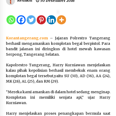
Redaksi
30 Desember 2016
12 Coklat Terbaik dan Enak di
Pasaran
8 Agustus 2026
Korantangerang.com
– Jajaran Polrestro Tangerang
9 Kopi Botol Terbaik yang Praktis
berhasil mengamankan komplotan begal berpistol. Para
untuk Menemani Aktivitas
bandit jalanan ini diringkus di hotel mewah kawasan
Serpong, Tangerang Selatan.
8 Agustus 2026
Kapolrestro Tangerang, Harry Kurniawan menjelaskan
kalau pihak kepolisian berhasil membekuk enam orang
komplotan begal tersebut,yaitu SU (30), AD (36), AA (24),
Kemenpar Turut Perkuat
MK (28), AL (25), dan RM (29).
Pengembangan KEK Samota
sebagai Destinasi Wisata Bahari
“Mereka kami amankan di dalam hotel sedang menginap.
Berkelas Dunia
Komplotan ini memiliki senjata api,” ujar Harry
Kurniawan.
8 Agustus 2026
Harry menjelaskan proses penangkapan bermula saat