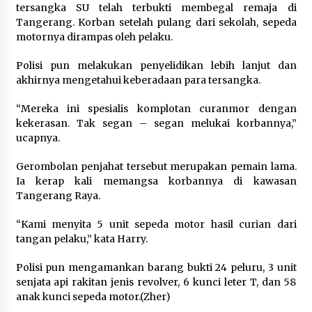
Festival Lembah Baliem Perkuat
tersangka SU telah terbukti membegal remaja di
Ekonomi Masyarakat Papua
Tangerang. Korban setelah pulang dari sekolah, sepeda
Pegunungan
motornya dirampas oleh pelaku.
8 Agustus 2026
Polisi pun melakukan penyelidikan lebih lanjut dan
akhirnya mengetahui keberadaan para tersangka.
“Mereka ini spesialis komplotan curanmor dengan
Bakteri Yogurt, Kenali Manfaatnya
kekerasan. Tak segan – segan melukai korbannya,”
untuk Kesehatan Pencernaan
ucapnya.
8 Agustus 2026
Gerombolan penjahat tersebut merupakan pemain lama.
Ia kerap kali memangsa korbannya di kawasan
Tangerang Raya.
Perawatan PCOS yang Efektif untuk
“Kami menyita 5 unit sepeda motor hasil curian dari
Menjaga Kesuburan
tangan pelaku,” kata Harry.
8 Agustus 2026
Polisi pun mengamankan barang bukti 24 peluru, 3 unit
senjata api rakitan jenis revolver, 6 kunci leter T, dan 58
anak kunci sepeda motor.(Zher)