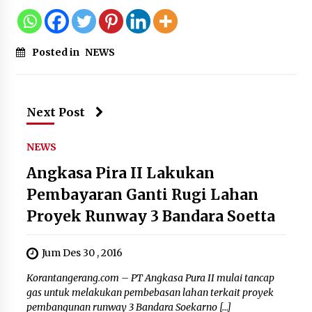
Wamenhan Pimpin Prosesi
Pelantikan dan Sertijab Pejabat
Tinggi Kemhan
8 Agustus 2026
Posted in
NEWS
DPD Partai Gerakan Rakyat Kota
Next Post
Tangerang Gelar Konsolidasi
Internal Jelang Pemilu 2029
NEWS
8 Agustus 2026
Angkasa Pira II Lakukan
Pembayaran Ganti Rugi Lahan
Proyek Runway 3 Bandara Soetta
Jum Des 30 , 2016
Korantangerang.com – PT Angkasa Pura II mulai tancap
gas untuk melakukan pembebasan lahan terkait proyek
pembangunan runway 3 Bandara Soekarno […]