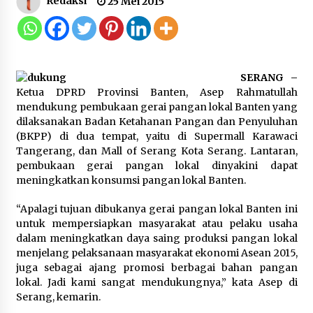
Redaksi
25 Mei 2015
Kemenkum Malut Ikuti ‘Pasti Ada
Solusi’, Menkum Dorong
Transformasi Digital
7 Agustus 2026
SERANG –
Ketua DPRD Provinsi Banten, Asep Rahmatullah
mendukung pembukaan gerai pangan lokal Banten yang
Kemnaker Siapkan Regulasi
dilaksanakan Badan Ketahanan Pangan dan Penyuluhan
Ketenagakerjaan yang Selaras
(BKPP) di dua tempat, yaitu di Supermall Karawaci
dengan Tantangan Dunia Kerja
Tangerang, dan Mall of Serang Kota Serang. Lantaran,
Modern
pembukaan gerai pangan lokal dinyakini dapat
7 Agustus 2026
meningkatkan konsumsi pangan lokal Banten.
“Apalagi tujuan dibukanya gerai pangan lokal Banten ini
Gebyar Lomba 17 Agustus RSUD
untuk mempersiapkan masyarakat atau pelaku usaha
Tigaraksa, Semarakkan HUT RI
dalam meningkatkan daya saing produksi pangan lokal
dengan Nuansa Kebersamaan
menjelang pelaksanaan masyarakat ekonomi Asean 2015,
7 Agustus 2026
juga sebagai ajang promosi berbagai bahan pangan
lokal. Jadi kami sangat mendukungnya,” kata Asep di
Serang, kemarin.