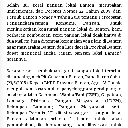
Pemanfaatan Limbah Galon Bekas,
Selain itu, gerai pangan lokal Banten merupakan
Lapas Banjar Tanam 200 Pohon
implementasi dari Perpres Nomor 22 Tahun 2009, dan
Cabai Dukung Program Ketahanan
Pergub Banten Nomor 9 Tahun 2010 tentang Percepatan
Pangan
Penganekaragaman Konsumsi Pangan. “Untuk
7 Agustus 2026
meningkatkan konsumsi pangan lokal di Banten, kami
berharap pembukaan gerai pangan lokal tidak hanya di
dua Mall itu, juga di tempat keramaian yang lain di Banten
Tagihan Air Tanpa Pemakaian,
agar masyarakat Banten dan luar daerah Provinsi Banten
Terungkap Ada Transisi Panjang
dapat mengenal aneka ragam pangan lokal Banten,”
Pengelolaan , Perumdam TKR
harapnya.
Didesak Transparan
7 Agustus 2026
Secara resmi pembukaan gerai pangan lokal tersebut
dilaunching oleh Plt Gubernur Banten, Rano Karno Sabtu
(23/5/2015). Kepala BKPP Provinsi Banten, Agus M Tauhid
Sarana PAUD Diperkuat, Tangsel
mengatakan, sasaran dari penyelenggara gerai pangan
Dorong Angka Partisipasi Sekolah
lokal ini adalah Kelompok Wanita Tani (KWT), Gapoktan,
Terus Meningkat
Lembaga Distribusi Pangan Masyarakat (LDPM),
7 Agustus 2026
Kelompok Lumbung Pangan Masyarakat, serta
Kelompok Perintis. “Fasilitasi sewa gerai pangan lokal
Banten dilakukan selama 1 tahun untuk tahap
penumbuhan, jika berkembang akan diinvestasi untuk