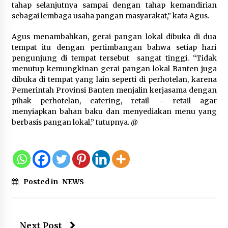
KKM Universitas Bina Bangsa
tahap selanjutnya sampai dengan tahap kemandirian
Kelompok 83 Laksanakan
sebagai lembaga usaha pangan masyarakat,” kata Agus.
Pendampingan Pembuatan Spanduk
Sebagai Upaya Memperkuat
Agus menambahkan, gerai pangan lokal dibuka di dua
Pemasaran UMKM di Desa Cempaka
tempat itu dengan pertimbangan bahwa setiap hari
6 Agustus 2026
pengunjung di tempat tersebut sangat tinggi. “Tidak
menutup kemungkinan gerai pangan lokal Banten juga
Jaga Kebugaran Petugas, Lapas
dibuka di tempat yang lain seperti di perhotelan, karena
Kelas I Tangerang Gelar Cek
Pemerintah Provinsi Banten menjalin kerjasama dengan
Kesehatan Gratis dan Skrining TB
pihak perhotelan, catering, retail – retail agar
Lanjutan
menyiapkan bahan baku dan menyediakan menu yang
berbasis pangan lokal,” tutupnya. @
6 Agustus 2026
Posted in
NEWS
Next Post