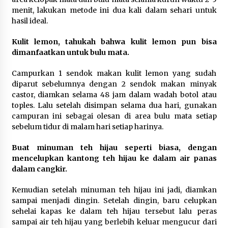
menit, lakukan metode ini dua kali dalam sehari untuk
Wali Kota Serang Budi Rustandi
hasil ideal.
Berikan Penghargaan kepada
Pemenang Sayembara Logo HUT ke-
Kulit lemon, tahukah bahwa kulit lemon pun bisa
19 Kota Serang
dimanfaatkan untuk bulu mata.
5 Agustus 2026
Campurkan 1 sendok makan kulit lemon yang sudah
diparut sebelumnya dengan 2 sendok makan minyak
Polres Cilegon Gelar Apel
castor, diamkan selama 48 jam dalam wadah botol atau
Kesiapsiagaan Hadapi Ancaman
toples. Lalu setelah disimpan selama dua hari, gunakan
Kebakaran Akibat Fenomena El Niño
campuran ini sebagai olesan di area bulu mata setiap
5 Agustus 2026
sebelum tidur di malam hari setiap harinya.
Buat minuman teh hijau seperti biasa, dengan
mencelupkan kantong teh hijau ke dalam air panas
dalam cangkir.
Kemudian setelah minuman teh hijau ini jadi, diamkan
sampai menjadi dingin. Setelah dingin, baru celupkan
sehelai kapas ke dalam teh hijau tersebut lalu peras
sampai air teh hijau yang berlebih keluar mengucur dari