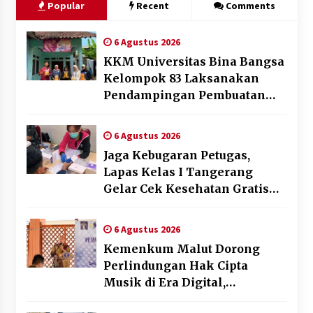
Popular
Recent
Comments
6 Agustus 2026
KKM Universitas Bina Bangsa
Kelompok 83 Laksanakan
Pendampingan Pembuatan
Spanduk Sebagai Upaya
Memperkuat Pemasaran
6 Agustus 2026
UMKM di Desa Cempaka
Jaga Kebugaran Petugas,
Lapas Kelas I Tangerang
Gelar Cek Kesehatan Gratis
dan Skrining TB Lanjutan
6 Agustus 2026
Kemenkum Malut Dorong
Perlindungan Hak Cipta
Musik di Era Digital,
Sosialisasikan Pencatatan