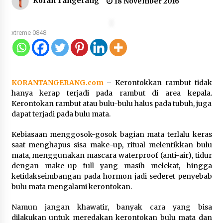
Koran Tangerang
18 November 2016
Kejari Kota Tangerang Bongkar
Korupsi Rp5,49 Miliar: Sewa Pesawat
Fiktif, Eks VP Angkasa Pura Kargo
xtreme 0848
Ditahan
6 Agustus 2026
KORANTANGERANG.com
–
Kerontokkan rambut tidak
Dukung Ekosistem Kendaraan
hanya kerap terjadi pada rambut di area kepala.
Listrik, Wapres Dorong Link and
Kerontokan rambut atau bulu-bulu halus pada tubuh, juga
Match Pendidikan–Industri
dapat terjadi pada bulu mata.
5 Agustus 2026
Kebiasaan menggosok-gosok bagian mata terlalu keras
saat menghapus sisa make-up, ritual melentikkan bulu
mata, menggunakan mascara waterproof (anti-air), tidur
Marak Kecelakaan Kapal, Puan
dengan make-up full yang masih melekat, hingga
Soroti Minimnya Faktor Keamanan
ketidakseimbangan pada hormon jadi sederet penyebab
Transportasi Laut
bulu mata mengalami kerontokan.
5 Agustus 2026
Namun jangan khawatir, banyak cara yang bisa
dilakukan untuk meredakan kerontokan bulu mata dan