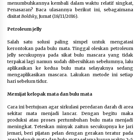
menumbuhkannya kembali dalam waktu relatif singkat,
Di Forum Internasional Majelis
Penasaran? Baca ulasannya berikut ini, sebagaimana
Persaudaraan Manusia, Megawati
disitat
Boldsky,
Jumat (18/11/2016).
Soekarnoputri Tegaskan
Kepemimpinan Perempuan Bukan
Petroleum jelly
Dominasi, Tapi Merawat Dan
Merangkul
Salah satu solusi paling simpel untuk mengatasi
5 Agustus 2026
kerontokan pada bulu mata. Tinggal oleskan petroleum
jelly secukupnya pada sikat bulu mascara yang tidak
Jokowi Tetap Disambut Hangat di
terpakai lagi namun sudah dibersihkan sebelumnya, lalu
NTT, Ahmad Ali: Karya dan
aplikasikan ke kedua bulu mata selayaknya sedang
Pengabdiannya Masih Dirasakan
mengaplikasikan mascara. Lakukan metode ini setiap
Masyarakat
hari sebelum tidur.
5 Agustus 2026
Memijat kelopak mata dan bulu mata
Respons Cepat Aduan Warga, Wali
Cara ini bertujuan agar sirkulasi peredaran darah di area
Kota Serang Bantu Bedah Rumah
sekitar mata menjadi lancar. Dengan begitu maka
Roboh Korban Bencana, Salurkan
produksi atau proses pertumbuhan bulu mata menjadi
Bantuan Rp30 Juta
meningkat. Teteskan minyak zaitun secukupnya ke jari
5 Agustus 2026
jemari, beri pijatan pelan dengan gerakan teratur pada
area kelopak mata dan bulu mata selama kurun waktu 2-5