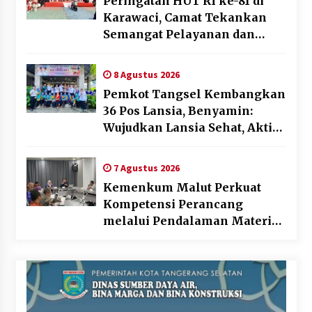
Peringatan HUT RI ke-81 di
Karawaci, Camat Tekankan
Semangat Pelayanan dan
Kebersamaan
8 Agustus 2026
Pemkot Tangsel Kembangkan
36 Pos Lansia, Benyamin:
Wujudkan Lansia Sehat, Aktif,
dan Bahagia
7 Agustus 2026
Kemenkum Malut Perkuat
Kompetensi Perancang
melalui Pendalaman Materi
Penyusunan Produk Hukum
Daerah