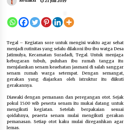
Redaksi
21 Juli 2019
Kemenkum Malut Perkuat
Kompetensi Perancang melalui
Pendalaman Materi Penyusunan
Produk Hukum Daerah
7 Agustus 2026
Tegal – Kegiatan sore untuk mengisi waktu agar sehat
Kemenkum Malut Harmonisasi
menjadi rutinitas yang selalu dilakoni ibu-ibu watga Desa
Rancangan Perbup Pengadaan
Jatimulya, Kecamatan Suradadi, Tegal. Untuk menjaga
Barang dan Jasa pada BUMD
kebugaran tubuh, puluhan ibu rumah tangga itu
Halteng
menjalankan senam keaehatan jasmani di salah sanggar
senam rumah warga setempat. Dengan semangat,
7 Agustus 2026
gerakan yang diajarkan oleh istruktur itu diikuti
gerakannya.
Kemenkum Malut Ikuti ‘Pasti Ada
Solusi’, Menkum Dorong
Diawaki dengan pemanasn dan peregangan otot. Sejak
Transformasi Digital
pokul 15.00 wib peserta senam itu mukai datang untuk
mengikuti kegiatan. Setelah berpakaian sesuai
7 Agustus 2026
qoidahnya, peaerta senam mulai mengikuti gerakan
pemanasan. Setiap otot kaku mulai direganhkan agar
lemas.