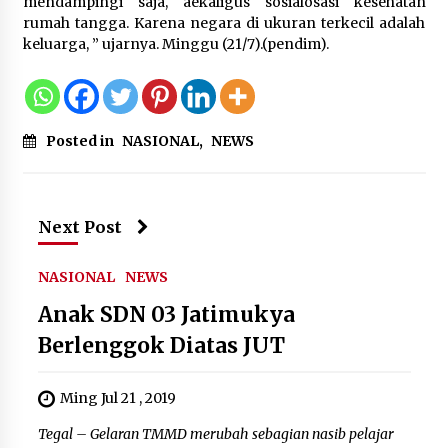
Tagihan Air Tanpa Pemakaian,
mendampingi saja, aekaligus sosialosasi kesehatan
Terungkap Ada Transisi Panjang
rumah tangga. Karena negara di ukuran terkecil adalah
Pengelolaan , Perumdam TKR
keluarga, ” ujarnya. Minggu (21/7).(pendim).
Didesak Transparan
7 Agustus 2026
Posted in
NASIONAL
,
NEWS
Sarana PAUD Diperkuat, Tangsel
Dorong Angka Partisipasi Sekolah
Terus Meningkat
7 Agustus 2026
Next Post
NASIONAL
NEWS
Anak SDN 03 Jatimukya
Berlenggok Diatas JUT
Ming Jul 21 , 2019
Tegal – Gelaran TMMD merubah sebagian nasib pelajar