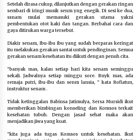
Kemnaker Siapkan Regulasi
Setelah dirasa cukup, dilanjutkan dengan gerakan ringan
Ketenagakerjaan yang Selaras
sembari di iringi musik senm yng enegik. Di sesi ke dua,
dengan Tantangan Dunia Kerja
ssnam mulai memasuki gerakan utama yakni
Modern
pembentukan otot kaki dan tangan. Berbahai cara dan
gaya ditirukan warga tersebut.
7 Agustus 2026
Diakir senam, Ibu-ibu ibu yang sudah berparas keringat
Gebyar Lomba 17 Agustus RSUD
itu melakukan gerakan santai untuk pendinginan. Semua
Tigaraksa, Semarakkan HUT RI
gerakan senam kesehatan itu diikuti dengan penuh cita.
dengan Nuansa Kebersamaan
“banyak mas, kalau setiap hari kita senam seminggu
7 Agustus 2026
sekali. Jadwalnya setiap minggu sore. Bnyk mas, ada
remaja putri, ibu-ibu dan senm lansia, ” kata Rofiatun,
instruktur senam .
Pemanfaatan Limbah Galon Bekas,
Lapas Banjar Tanam 200 Pohon
Tidak ketinggalan Babinsa Jatimulya, Sersa Mursidi ikut
Cabai Dukung Program Ketahanan
memberikan bimbingan konseling dan Komsos terkait
Pangan
kesehatan tubuh. Dengan jasad sehat maka akan
menjadikan jiwa yang kuat.
7 Agustus 2026
“kita juga ada tugas Komsos untuk kesehatan. Ikut