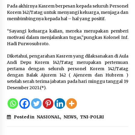
Sarana PAUD Diperkuat, Tangsel
Pada akhirnya Kasrem berpesan kepada seluruh Personel
Dorong Angka Partisipasi Sekolah
Korem 142/Tatag untuk menyangi keluarga, menjaga dan
Terus Meningkat
membimbingnya kepada hal – hal yang positif.
7 Agustus 2026
“Sayangi keluarga kalian, mereka merupakan pemberi
motivasi dalam menjalankan tugas,”pungkas Kolonel Inf.
Hadi Purwosubroto.
KKM Universitas Bina Bangsa
Kelompok 83 Laksanakan
Diketahui, pengarahan Kasrem yang dilaksanakan di Aula
Pendampingan Pembuatan Spanduk
Andi Depu Korem 142/Tatag merupakan pertemuan
Sebagai Upaya Memperkuat
pertama dengan seluruh personel Korem 142/Tatag
Pemasaran UMKM di Desa Cempaka
dengan Balak Ajurem 142 ( Ajenrem dan Hubrem )
6 Agustus 2026
setelah serah terima jabatan pada hari minggu tanggal 19
Desember 2021.(*).
Posted in
NASIONAL
,
NEWS
,
TNI-POLRI