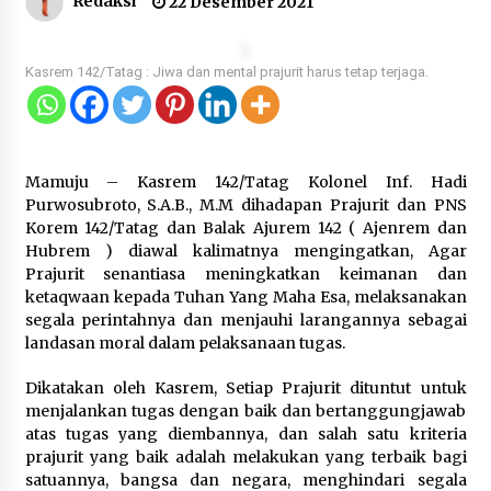
Redaksi
22 Desember 2021
Kemenkum Malut Harmonisasi
Rancangan Perbup Pengadaan
Barang dan Jasa pada BUMD
Kasrem 142/Tatag : Jiwa dan mental prajurit harus tetap terjaga.
Halteng
7 Agustus 2026
Kemenkum Malut Ikuti ‘Pasti Ada
Mamuju – Kasrem 142/Tatag Kolonel Inf. Hadi
Solusi’, Menkum Dorong
Purwosubroto, S.A.B., M.M dihadapan Prajurit dan PNS
Transformasi Digital
Korem 142/Tatag dan Balak Ajurem 142 ( Ajenrem dan
Hubrem ) diawal kalimatnya mengingatkan, Agar
7 Agustus 2026
Prajurit senantiasa meningkatkan keimanan dan
ketaqwaan kepada Tuhan Yang Maha Esa, melaksanakan
segala perintahnya dan menjauhi larangannya sebagai
Kemnaker Siapkan Regulasi
landasan moral dalam pelaksanaan tugas.
Ketenagakerjaan yang Selaras
Dikatakan oleh Kasrem, Setiap Prajurit dituntut untuk
dengan Tantangan Dunia Kerja
menjalankan tugas dengan baik dan bertanggungjawab
Modern
atas tugas yang diembannya, dan salah satu kriteria
7 Agustus 2026
prajurit yang baik adalah melakukan yang terbaik bagi
satuannya, bangsa dan negara, menghindari segala