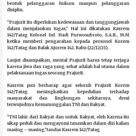
Gebyar Lomba 17 Agustus RSUD
bentuk pelanggaran hukum maupun pelanggaran
Tigaraksa, Semarakkan HUT RI
disiplin.
dengan Nuansa Kebersamaan
“Prajurit itu diperlukan kedewasaan dan tanggungjawab
7 Agustus 2026
dalam menjalankan tugas,” Hal ini dikatakan Kasrem
142/Tatag Kolonel Inf. Hadi Purwosubroto, S.A.B., M.M
ketika memberi pengarahan kepada personel Korem
142/Tatag dan Balak Ajurem 142. Rabu (22/12/21).
Pemanfaatan Limbah Galon Bekas,
Lapas Banjar Tanam 200 Pohon
Lanjut disampaikan, mental Prajurit harus tetap terjaga
Cabai Dukung Program Ketahanan
karena jiwa dan raga yang sehat adalah hal utama dalam
Pangan
pelaksanaan tugas seorang Prajurit.
7 Agustus 2026
Kasrem pun berharap agar seluruh Prajurit Korem
142/Tatag meningkatkan kepedulian terhadap
Tagihan Air Tanpa Pemakaian,
masyarakat dan lingkungan sekitarnya, demi
Terungkap Ada Transisi Panjang
terwujudnya Kemanunggalan TNI dan Rakyat.
Pengelolaan , Perumdam TKR
Didesak Transparan
“TNI lahir dari Rakyat dan untuk Rakyat, oleh karena itu
7 Agustus 2026
sikap peduli dan mengayomi tanamkan dalam diri kalian
masing – masing,”tandas Kasrem 142/Tatag