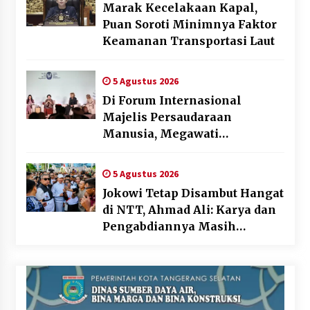
Marak Kecelakaan Kapal,
Puan Soroti Minimnya Faktor
Keamanan Transportasi Laut
5 Agustus 2026
Di Forum Internasional
Majelis Persaudaraan
Manusia, Megawati
Soekarnoputri Tegaskan
Kepemimpinan Perempuan
5 Agustus 2026
Bukan Dominasi, Tapi
Jokowi Tetap Disambut Hangat
Merawat Dan Merangkul
di NTT, Ahmad Ali: Karya dan
Pengabdiannya Masih
Dirasakan Masyarakat