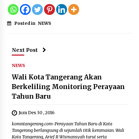
5 Agustus 2026
Polres Cilegon Gelar Apel
Posted in
NEWS
Kesiapsiagaan Hadapi Ancaman
Kebakaran Akibat Fenomena El Niño
5 Agustus 2026
Next Post
Pemkot Cilegon Sampaikan
NEWS
Rancangan KUA PPAS 2027,
Wali Kota Tangerang Akan
Pendapatan Ditarget Rp2,03 Triliun
5 Agustus 2026
Berkeliling Monitoring Perayaan
Tahun Baru
Melalui Ikrar Napiter, Lapas Cilegon
Jum Des 30 , 2016
Dorong Reintegrasi Sosial
Berlandaskan Nilai Kebangsaan
korantangerang.com-Perayaan Tahun Baru di Kota
5 Agustus 2026
Tangerang berlangsung di sejumlah titik keramaian. Wali
Kota Tangerang, Arief R Wismansyah turut serta