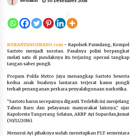
Redaksi
30 Desember 2016
Dukung Ekosistem Kendaraan
Listrik, Wapres Dorong Link and
Match Pendidikan–Industri
5 Agustus 2026
KORANTANGERANG.com
–
Kapolsek Pamulang, Kompol
Sartoto menjadi sorotan. Pasalnya polisi berpangkat
melati satu di pundaknya itu terjaring operasi tangkap
Marak Kecelakaan Kapal, Puan
tangan saber pungli.
Soroti Minimnya Faktor Keamanan
Transportasi Laut
Propam Polda Metro Jaya menangkap Sartoto beserta
5 Agustus 2026
kedua anak buahnya lantaran terjerat kasus pungli
terkait penanganan perkara penyalahgunaan narkotika.
“Sartoto harus secepatnya diganti. Terlebih ini menjelang
Di Forum Internasional Majelis
Tahun Baru dan pelayanan masyarakat lainnya,” ujar
Persaudaraan Manusia, Megawati
Kapolresta Tangerang Selatan, AKBP Ayi Supardan,Jumat
Soekarnoputri Tegaskan
(30/12/2016).
Kepemimpinan Perempuan Bukan
Dominasi, Tapi Merawat Dan
Menurut Ayi pihaknya sudah menetapkan PLT sementara
Merangkul