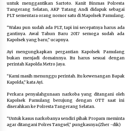
untuk menggantikan Sartoto. Kanit Binmas Polresta
5 Agustus 2026
Tangerang Selatan, AKP Tatang Andi didapuk sebagai
PLT sementara orang nomor satu di Mapolsek Pamulang.
Jokowi Tetap Disambut Hangat di
NTT, Ahmad Ali: Karya dan
“Walau pun sudah ada PLT, tapi ini secepatnya harus ada
Pengabdiannya Masih Dirasakan
gantinya. Awal Tahun Baru 2017 semoga sudah ada
Masyarakat
Kapolsek yang baru,” ucapnya.
5 Agustus 2026
Ayi mengungkapkan pergantian Kapolsek Pamulang
bukan menjadi domainnya. Itu harus sesuai dengan
Respons Cepat Aduan Warga, Wali
perintah Kapolda Metro Jaya.
Kota Serang Bantu Bedah Rumah
Roboh Korban Bencana, Salurkan
“Kami masih menunggu perintah. Itu kewenangan Bapak
Bantuan Rp30 Juta
Kapolda,” kata Ayi.
5 Agustus 2026
Perkara penyalahgunaan narkoba yang ditangani oleh
Kapolsek Pamulang berujung dengan OTT saat ini
Wali Kota Serang Budi Rustandi
diserahkan ke Polresta Tangerang Selatan.
Berikan Penghargaan kepada
Pemenang Sayembara Logo HUT ke-
“Untuk kasus narkobanya sendiri pihak Propam meminta
19 Kota Serang
agar ditangani Polres Tangsel,” pungkasnya.(Zher -dik)