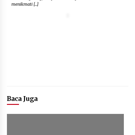
menikmati […]
“Anak Kades Jadi Kaur Keuangan?
Skandal Nepotisme Desa Buaran
Bambu Meledak!”
5 Agustus 2026
Mengenal Lebih Dekat: H. Salbini,
Tokoh Tangsel Penjaga Nilai dan
Pembangun Harapan Warga
Pamulang
5 Agustus 2026
Baca Juga