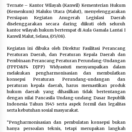
Festival Lembah Baliem Perkuat
Ternate – Kantor Wilayah (Kanwil) Kementerian Hukum
Ekonomi Masyarakat Papua
(Kemenkum) Maluku Utara (Malut), menyelenggarakan
Pegunungan
Persiapan Kegiatan Anugerah Legislasi Daerah
8 Agustus 2026
diselenggarakan secara daring diikuti oleh seluruh
kantor wilayah hukum bertempat di Aula Gamala Lantai I
Kanwil Malut, Selasa, (05/08).
Bakteri Yogurt, Kenali Manfaatnya
Kegiatan ini dibuka oleh Direktur Fasilitasi Perancang
untuk Kesehatan Pencernaan
Peraturan Daerah, dan Peraturan Kepala Daerah dan
8 Agustus 2026
Pembinaan Perancang Peraturan Perundang-Undangan
(FPPD&F4 DJPP) Widyastuti menyampaikan dalam
melakukan pengharmonisasian dan membulatkan
konsepsi Peraturan Perundang-undangan dan
peraturan kepala daerah, harus memastikan produk
Perawatan PCOS yang Efektif untuk
hukum daerah yang dihasilkan tidak bertentangan
Menjaga Kesuburan
dengan nilai Pancasila Undang-undang Dasar Republik
8 Agustus 2026
Indonesia Tahun 1945 serta aspek formil dan legalitas
serta kebutuhan sosial masyarakat.
“Pengharmonisasian dan pembulatan konsepsi bukan
hanya persoalan teknis, tetapi merupakan langkah