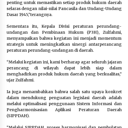
Wamenhan Pimpin Prosesi
penting untuk memastikan setiap produk hukum daerah
Pelantikan dan Sertijab Pejabat
selaras dengan nilai-nilai Pancasila dan Undang-Undang
Tinggi Kemhan
Dasar 1945,”terangnya.
8 Agustus 2026
Sementara itu, Kepala Divisi peraturan perundang-
undangan dan Pembinaan Hukum (P3H), Zulfahmi,
menyampaikan bahwa kegiatan ini menjadi momentum
DPD Partai Gerakan Rakyat Kota
strategis untuk meningkatkan sinergi antarperancang
Tangerang Gelar Konsolidasi
peraturan perundang-undangan di daerah.
Internal Jelang Pemilu 2029
8 Agustus 2026
“Melalui kegiatan ini, kami berharap agar seluruh jajaran
perancang di wilayah dapat lebih siap dalam
menghadirkan produk hukum daerah yang berkualitas,”
ujar Zulfahmi.
Ia juga menambahkan bahwa salah satu upaya konkret
dalam mendukung penguatan legislasi daerah adalah
melalui optimalisasi penggunaan Sistem Informasi dan
Pengharmonisasian Aplikasi Peraturan Daerah
(SIPPDAH).
“Melalui SIPPDAH, proses harmonisasi dan pembulatan