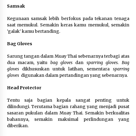
Samsak
Wali Kota Serang Budi Rustandi
Berikan Penghargaan kepada
Kegunaan samsak lebih berfokus pada tekanan tenaga
Pemenang Sayembara Logo HUT ke-
saat memukul. Semakin keras kamu memukul, semakin
19 Kota Serang
‘galak’ kamu bertanding.
5 Agustus 2026
Bag Gloves
Polres Cilegon Gelar Apel
Sarung tangan dalam Muay Thai sebenarnya terbagi atas
Kesiapsiagaan Hadapi Ancaman
dua macam, yaitu
bag gloves
dan
sparring gloves. Bag
Kebakaran Akibat Fenomena El Niño
gloves
dikhususkan untuk latihan, sementara
sparring
5 Agustus 2026
gloves
digunakan dalam pertandingan yang sebenarnya.
Head Protector
Tentu saja bagian kepala sangat penting untuk
dilindungi. Terutama bagian rahang yang menjadi pusat
sasaran pukulan dalam Muay Thai. Semakin berkualitas
bahannya, semakin maksimal perlindungan yang
diberikan.