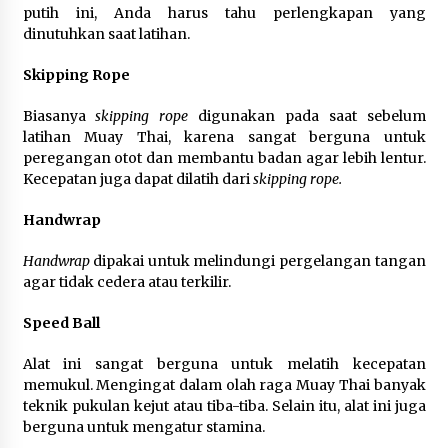
putih ini, Anda harus tahu perlengkapan yang
Di Forum Internasional Majelis
dinutuhkan saat latihan.
Persaudaraan Manusia, Megawati
Soekarnoputri Tegaskan
Skipping Rope
Kepemimpinan Perempuan Bukan
Dominasi, Tapi Merawat Dan
Biasanya
skipping rope
digunakan pada saat sebelum
Merangkul
latihan Muay Thai, karena sangat berguna untuk
5 Agustus 2026
peregangan otot dan membantu badan agar lebih lentur.
Kecepatan juga dapat dilatih dari
skipping rope.
Jokowi Tetap Disambut Hangat di
NTT, Ahmad Ali: Karya dan
Handwrap
Pengabdiannya Masih Dirasakan
Masyarakat
Handwrap
dipakai untuk melindungi pergelangan tangan
5 Agustus 2026
agar tidak cedera atau terkilir.
Speed Ball
Respons Cepat Aduan Warga, Wali
Kota Serang Bantu Bedah Rumah
Alat ini sangat berguna untuk melatih kecepatan
Roboh Korban Bencana, Salurkan
memukul. Mengingat dalam olah raga Muay Thai banyak
Bantuan Rp30 Juta
teknik pukulan kejut atau tiba-tiba. Selain itu, alat ini juga
5 Agustus 2026
berguna untuk mengatur stamina.