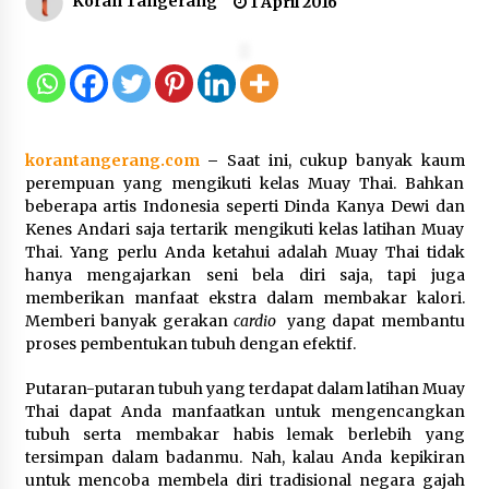
Koran Tangerang
1 April 2016
Kejari Kota Tangerang Bongkar
Korupsi Rp5,49 Miliar: Sewa Pesawat
Fiktif, Eks VP Angkasa Pura Kargo
Ditahan
6 Agustus 2026
korantangerang.com
–
Saat ini, cukup banyak kaum
perempuan yang mengikuti kelas Muay Thai. Bahkan
Dukung Ekosistem Kendaraan
beberapa artis Indonesia seperti Dinda Kanya Dewi dan
Listrik, Wapres Dorong Link and
Kenes Andari saja tertarik mengikuti kelas latihan Muay
Match Pendidikan–Industri
Thai. Yang perlu Anda ketahui adalah Muay Thai tidak
5 Agustus 2026
hanya mengajarkan seni bela diri saja, tapi juga
memberikan manfaat ekstra dalam membakar kalori.
Memberi banyak gerakan
cardio
yang dapat membantu
proses pembentukan tubuh dengan efektif.
Marak Kecelakaan Kapal, Puan
Soroti Minimnya Faktor Keamanan
Putaran-putaran tubuh yang terdapat dalam latihan Muay
Transportasi Laut
Thai dapat Anda manfaatkan untuk mengencangkan
5 Agustus 2026
tubuh serta membakar habis lemak berlebih yang
tersimpan dalam badanmu. Nah, kalau Anda kepikiran
untuk mencoba membela diri tradisional negara gajah