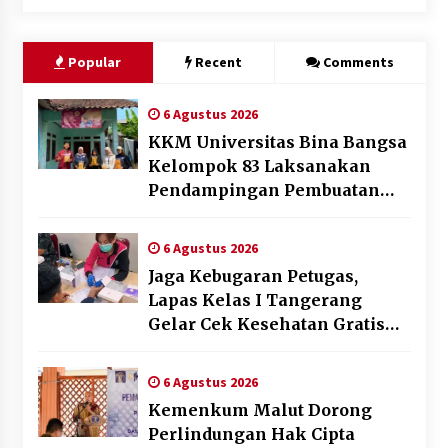
Popular
Recent
Comments
6 Agustus 2026
KKM Universitas Bina Bangsa
Kelompok 83 Laksanakan
Pendampingan Pembuatan
Spanduk Sebagai Upaya
Memperkuat Pemasaran
6 Agustus 2026
UMKM di Desa Cempaka
Jaga Kebugaran Petugas,
Lapas Kelas I Tangerang
Gelar Cek Kesehatan Gratis
dan Skrining TB Lanjutan
6 Agustus 2026
Kemenkum Malut Dorong
Perlindungan Hak Cipta