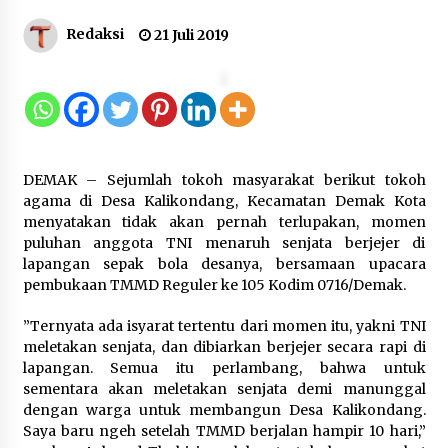
Gebyar Lomba 17 Agustus RSUD
Redaksi
21 Juli 2019
Tigaraksa, Semarakkan HUT RI
dengan Nuansa Kebersamaan
7 Agustus 2026
Pemanfaatan Limbah Galon Bekas,
DEMAK – Sejumlah tokoh masyarakat berikut tokoh
Lapas Banjar Tanam 200 Pohon
agama di Desa Kalikondang, Kecamatan Demak Kota
Cabai Dukung Program Ketahanan
menyatakan tidak akan pernah terlupakan, momen
Pangan
puluhan anggota TNI menaruh senjata berjejer di
7 Agustus 2026
lapangan sepak bola desanya, bersamaan upacara
pembukaan TMMD Reguler ke 105 Kodim 0716/Demak.
Tagihan Air Tanpa Pemakaian,
”Ternyata ada isyarat tertentu dari momen itu, yakni TNI
Terungkap Ada Transisi Panjang
meletakan senjata, dan dibiarkan berjejer secara rapi di
Pengelolaan , Perumdam TKR
lapangan. Semua itu perlambang, bahwa untuk
Didesak Transparan
sementara akan meletakan senjata demi manunggal
7 Agustus 2026
dengan warga untuk membangun Desa Kalikondang.
Saya baru ngeh setelah TMMD berjalan hampir 10 hari,”