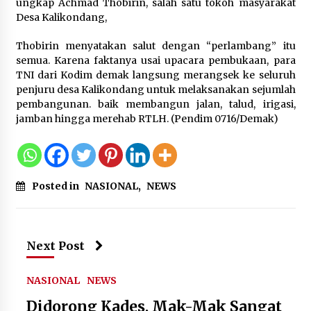
ungkap Achmad Thobirin, salah satu tokoh masyarakat
Sarana PAUD Diperkuat, Tangsel
Desa Kalikondang,
Dorong Angka Partisipasi Sekolah
Terus Meningkat
Thobirin menyatakan salut dengan “perlambang” itu
7 Agustus 2026
semua. Karena faktanya usai upacara pembukaan, para
TNI dari Kodim demak langsung merangsek ke seluruh
penjuru desa Kalikondang untuk melaksanakan sejumlah
pembangunan. baik membangun jalan, talud, irigasi,
KKM Universitas Bina Bangsa
jamban hingga merehab RTLH. (Pendim 0716/Demak)
Kelompok 83 Laksanakan
Pendampingan Pembuatan Spanduk
Sebagai Upaya Memperkuat
Pemasaran UMKM di Desa Cempaka
6 Agustus 2026
Posted in
NASIONAL
,
NEWS
Jaga Kebugaran Petugas, Lapas
Kelas I Tangerang Gelar Cek
Kesehatan Gratis dan Skrining TB
Next Post
Lanjutan
6 Agustus 2026
NASIONAL
NEWS
Didorong Kades, Mak-Mak Sangat