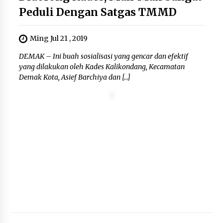
Kemenkum Malut Dorong
Peduli Dengan Satgas TMMD
Perlindungan Hak Cipta Musik di Era
Digital, Sosialisasikan Pencatatan
Gratis dan Penguatan Royalti
Ming Jul 21 , 2019
6 Agustus 2026
DEMAK – Ini buah sosialisasi yang gencar dan efektif
yang dilakukan oleh Kades Kalikondang, Kecamatan
Dikunjungi PWI, Wawan Fauzi: Peran
Demak Kota, Asief Barchiya dan […]
Media Bisa Berdampak Besar
hingga Fatal
6 Agustus 2026