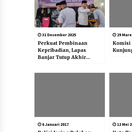
31 Desember 2025
29 Mare
Perkuat Pembinaan
Komisi 
Kepribadian, Lapas
Kunjun
Banjar Tutup Akhir
Tahun 2025 dengan
Peringatan Isra Mi’raj
dan Wisuda Santri
Pesantren Ruhhul Qudsi
6 Januari 2017
12 Mei 2