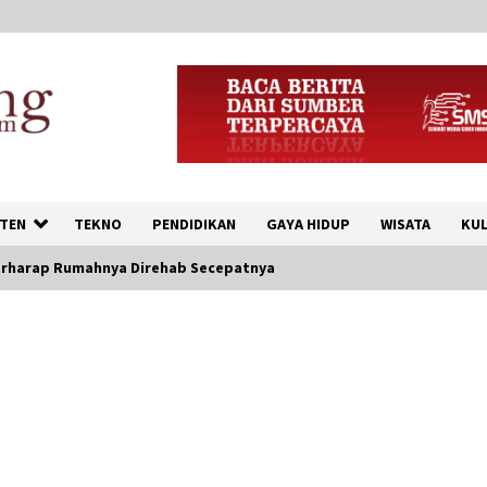
TEN
TEKNO
PENDIDIKAN
GAYA HIDUP
WISATA
KUL
Berharap Rumahnya Direhab Secepatnya
Inovasi Perahu Layar
Percepat Pendirian Perseroan
Perorangan bagi Pelaku
Usaha di Maluku Utara
9 Agustus 2026