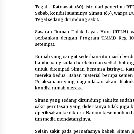
Tegal – Ratnawati (60), istri dari penerima 
Sebab, kondisi suaminya Siman (65), warga D
Tegal sedang dirundung sakit.
Sasaran Rumah Tidak Layak Huni (RTLH) yang
perbankan dengan Program TMMD Reg 105 
setempat.
Rumah yang sangat sederhana itu masih ber
bambu yang sudah berdebu dan sedikit bolong
untuk ditempati Siman beramsa istrinya, R
mereka bedua. Bahan material berupa semen s
Pelaksanaan yang dagendakan akan dilakuk
kondisi rumah mereka.
Siman yang sedang dirundung sakit itu sudah tid
sakit pernfasan yang dideritanya tidak juga
dperiksakan ke diktera. Namun kesembuhan be
tim media mendatanginya.
Selain sakit pada pernafasnya kakek Siman j