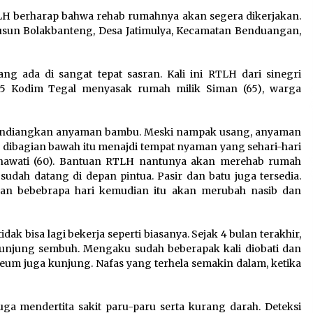
RTLH berharap bahwa rehab rumahnya akan segera dikerjakan.
usun Bolakbanteng, Desa Jatimulya, Kecamatan Benduangan,
 ada di sangat tepat sasran. Kali ini RTLH dari sinegri
Kodim Tegal menyasak rumah milik Siman (65), warga
dindiangkan anyaman bambu. Meski nampak usang, anyaman
 dibagian bawah itu menajdi tempat nyaman yang sehari-hari
atnawati (60). Bantuan RTLH nantunya akan merehab rumah
udah datang di depan pintua. Pasir dan batu juga tersedia.
an bebebrapa hari kemudian itu akan merubah nasib dan
ak bisa lagi bekerja seperti biasanya. Sejak 4 bulan terakhir,
 kunjung sembuh. Mengaku sudah beberapak kali diobati dan
um juga kunjung. Nafas yang terhela semakin dalam, ketika
uga mendertita sakit paru-paru serta kurang darah. Deteksi