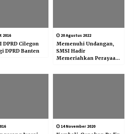
t 2016
20 Agustus 2022
I DPRD Cilegon
Memenuhi Undangan,
gi DPRD Banten
SMSI Hadir
Memeriahkan Perayaan
HUT ke 77 RI di Dewan
Pers
016
14 November 2020