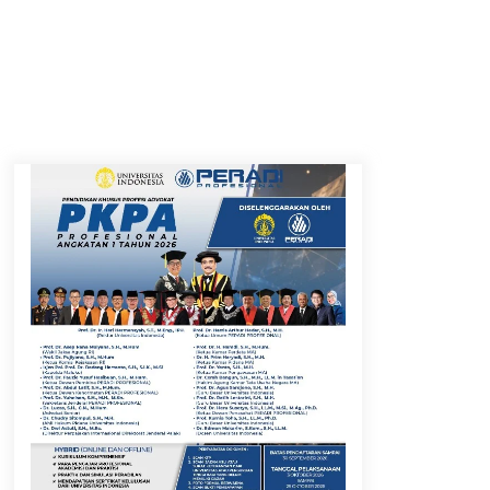
Timnas Indonesia Diharapkan
Bangkit Usai Takluk dari
Vietnam di Piala AFF 2026
8 Agustus 2026
12 Coklat Terbaik dan Enak di
Pasaran
8 Agustus 2026
Festival Lembah Baliem
Perkuat Ekonomi Masyarakat
Papua Pegunungan
8 Agustus 2026