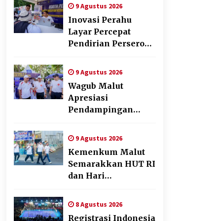
Donor Darah dan
9 Agustus 2026
Fun Walk
Inovasi Perahu
Kementerian
Layar Percepat
Imigrasi dan
Pendirian Perseroan
Pemasyarakatan
Perorangan bagi
Pelaku Usaha di
9 Agustus 2026
Maluku Utara
Wagub Malut
Apresiasi
Pendampingan
Layanan Hukum
Gratis, Kakanwil:
9 Agustus 2026
Pencatatan Hak
Kemenkum Malut
Cipta Musik Kini
Semarakkan HUT RI
Rp0
dan Hari
Pengayoman ke-81
melalui Fun Walk di
8 Agustus 2026
Ternate
Registrasi Indonesia