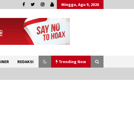
Minggu, Agu 9, 2026
INER
REDAKSI
Trending Now
Wagub Malut Apresiasi
Pendampingan Layanan
Hukum Gratis, Kakanwil:
Pencatatan Hak Cipta Musik
Kini Rp0
9 Agustus 2026