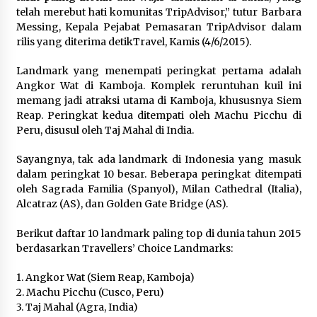
Sarana PAUD Diperkuat, Tangsel
telah merebut hati komunitas TripAdvisor,” tutur Barbara
Dorong Angka Partisipasi Sekolah
Messing, Kepala Pejabat Pemasaran TripAdvisor dalam
Terus Meningkat
rilis yang diterima detikTravel, Kamis (4/6/2015).
7 Agustus 2026
Landmark yang menempati peringkat pertama adalah
Angkor Wat di Kamboja. Komplek reruntuhan kuil ini
memang jadi atraksi utama di Kamboja, khususnya Siem
KKM Universitas Bina Bangsa
Reap. Peringkat kedua ditempati oleh Machu Picchu di
Kelompok 83 Laksanakan
Peru, disusul oleh Taj Mahal di India.
Pendampingan Pembuatan Spanduk
Sebagai Upaya Memperkuat
Sayangnya, tak ada landmark di Indonesia yang masuk
Pemasaran UMKM di Desa Cempaka
dalam peringkat 10 besar. Beberapa peringkat ditempati
oleh Sagrada Familia (Spanyol), Milan Cathedral (Italia),
6 Agustus 2026
Alcatraz (AS), dan Golden Gate Bridge (AS).
Jaga Kebugaran Petugas, Lapas
Berikut daftar 10 landmark paling top di dunia tahun 2015
Kelas I Tangerang Gelar Cek
berdasarkan Travellers’ Choice Landmarks:
Kesehatan Gratis dan Skrining TB
Lanjutan
1. Angkor Wat (Siem Reap, Kamboja)
6 Agustus 2026
2. Machu Picchu (Cusco, Peru)
3. Taj Mahal (Agra, India)