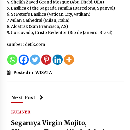
4. Sheikh Zayed Grand Mosque (Abu Dhabi, UEA)
Kemenkum Malut Dorong
5. Basilica of the Sagrada Familia (Barcelona, Spanyol)
Perlindungan Hak Cipta Musik di Era
6. St Peter’s Basilica (Vatican City, Vatikan)
Digital, Sosialisasikan Pencatatan
7. Milan Cathedral (Milan, Italia)
Gratis dan Penguatan Royalti
8. Alcatraz (San Francisco, AS)
6 Agustus 2026
9. Corcovado, Cristo Redentor (Rio de Janeiro, Brasil)
sumber : detik.com
Dikunjungi PWI, Wawan Fauzi: Peran
Media Bisa Berdampak Besar
hingga Fatal
6 Agustus 2026
Posted in
WISATA
Next Post
KULINER
Segarnya Virgin Mojito,