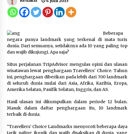
Redaksi
4 Juni 2015
Gebyar Lomba 17 Agustus RSUD
Tigaraksa, Semarakkan HUT RI
dengan Nuansa Kebersamaan
7 Agustus 2026
Beberapa
negara punya landmark yang terkenal di mata turis
dunia. Dari semuanya, setidaknya ada 10 yang paling top
Pemanfaatan Limbah Galon Bekas,
dan wajib dikujungi. Apa saja?
Lapas Banjar Tanam 200 Pohon
Cabai Dukung Program Ketahanan
Situs perjalanan TripAdvisor mengulas opini dan ulasan
Pangan
wisatawan lewat penghargaan Travellers’ Choice. Tahun
7 Agustus 2026
ini, penghargaan diberikan pada lebih dari 700 landmark
di seluruh dunia mulai dari Asia, Afrika, Karibia, Eropa,
Amerika Selatan, Pasifik Selatan, Inggris, dan AS.
Tagihan Air Tanpa Pemakaian,
Terungkap Ada Transisi Panjang
Hasil ulasan ini dikumpulkan dalam periode 12 bulan.
Pengelolaan , Perumdam TKR
Masuk dalam daftar penghargaan itu, 10 landmark
Didesak Transparan
terbaik di dunia.
7 Agustus 2026
“Travellers’ Choice Landmarks menyoroti beberapa daya
tarik paling ikonik dan wajib disaksikan di dunia, yang