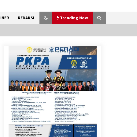
INER
REDAKSI
Trending Now
Sarana PAUD Diperkuat,
Tangsel Dorong Angka
Partisipasi Sekolah Terus
Meningkat
7 Agustus 2026
Kemenkum Malut Dorong
Perlindungan Hak Cipta Musik
di Era Digital, Sosialisasikan
Pencatatan Gratis dan
Penguatan Royalti
6 Agustus 2026