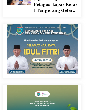
Sebagai Upaya
Petugas, Lapas Kelas
Memperkuat
I Tangerang Gelar
Pemasaran UMKM
Cek Kesehatan
di Desa Cempaka
Gratis dan Skrining
TB Lanjutan