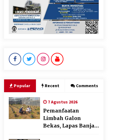
Dukung Ekosistem Kendaraan
Listrik, Wapres Dorong Link
and Match Pendidikan–
Industri
5 Agustus 2026
Jokowi Tetap Disambut
Hangat di NTT, Ahmad Ali:
Karya dan Pengabdiannya
Masih Dirasakan Masyarakat
Popular
Recent
Comments
5 Agustus 2026
7 Agustus 2026
Pemanfaatan
Limbah Galon
Bekas, Lapas Banjar
Tanam 200 Pohon