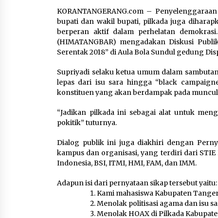
6 Agustus 2026
KORANTANGERANG.com – Penyelenggaraan pe
bupati dan wakil bupati, pilkada juga dihar
Dikunjungi PWI, Wawan Fauzi
berperan aktif dalam perhelatan demokras
Peran Media Bisa Berdampa
(HIMATANGBAR) mengadakan Diskusi Publik
Besar hingga Fatal
Serentak 2018” di Aula Bola Sundul gedung Dis
6 Agustus 2026
Supriyadi selaku ketua umum dalam sambuta
lepas dari isu sara hingga “black campaig
konstituen yang akan berdampak pada munculnya
Marak Kecelakaan Kapal,
Puan Soroti Minimnya Faktor
“Jadikan pilkada ini sebagai alat untuk men
Keamanan Transportasi Lau
pokitik” tuturnya.
5 Agustus 2026
Dialog publik ini juga diakhiri dengan Pern
kampus dan organisasi, yang terdiri dari STIE
Indonesia, BSI, ITMI, HMI, FAM, dan IMM.
Adapun isi dari pernyataan sikap tersebut yaitu:
Kami mahasiswa Kabupaten Tangera
Menolak politisasi agama dan isu s
Menolak HOAX di Pilkada Kabupat