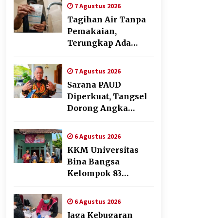
Cabai Dukung
7 Agustus 2026
Program Ketahanan
Tagihan Air Tanpa
Pangan
Pemakaian,
Terungkap Ada
Transisi Panjang
Pengelolaan ,
7 Agustus 2026
Perumdam TKR
Sarana PAUD
Didesak Transparan
Diperkuat, Tangsel
Dorong Angka
Partisipasi Sekolah
Terus Meningkat
6 Agustus 2026
KKM Universitas
Bina Bangsa
Kelompok 83
Laksanakan
Pendampingan
6 Agustus 2026
Pembuatan Spanduk
Jaga Kebugaran