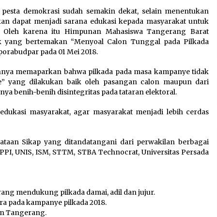
sta demokrasi sudah semakin dekat, selain menentukan
apkan dapat menjadi sarana edukasi kepada masyarakat untuk
:
Kejari Kota Tangerang
i. Oleh karena itu Himpunan Mahasiswa Tangerang Barat
k
Bongkar Korupsi Rp5,49
 yang bertemakan “Menyoal Calon Tunggal pada Pilkada
Miliar: Sewa Pesawat Fiktif,
porabudpar pada 01 Mei 2018.
Eks VP Angkasa Pura Kargo
Ditahan
nnya memaparkan bahwa pilkada pada masa kampanye tidak
6 Agustus 2026
ne” yang dilakukan baik oleh pasangan calon maupun dari
 benih-benih disintegritas pada tataran elektoral.
Di Forum Internasional Majelis
Persaudaraan Manusia,
gedukasi masyarakat, agar masyarakat menjadi lebih cerdas
t
Megawati Soekarnoputri
Tegaskan Kepemimpinan
Perempuan Bukan Dominasi,
yataan Sikap yang ditandatangani dari perwakilan berbagai
Tapi Merawat Dan Merangkul
 PPI, UNIS, ISM, STTM, STBA Technocrat, Universitas Persada
5 Agustus 2026
ng mendukung pilkada damai, adil dan jujur.
ara pada kampanye pilkada 2018.
en Tangerang.