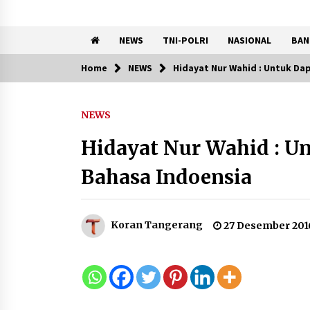
NEWS
TNI-POLRI
NASIONAL
BAN
Home
NEWS
Hidayat Nur Wahid : Untuk Dap
Trending Now
NEWS
Kemnaker Siapkan Regulasi
Ketenagakerjaan yang
Hidayat Nur Wahid : Un
Selaras dengan Tantangan
Dunia Kerja Modern
Bahasa Indoensia
7 Agustus 2026
Tagihan Air Tanpa
Pemakaian, Terungkap Ada
Koran Tangerang
27 Desember 201
Transisi Panjang Pengelolaa
, Perumdam TKR Didesak
Transparan
7 Agustus 2026