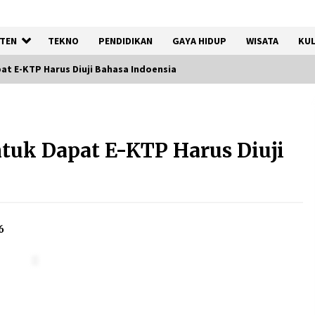
TEN
TEKNO
PENDIDIKAN
GAYA HIDUP
WISATA
KUL
at E-KTP Harus Diuji Bahasa Indoensia
Gebyar Lomba 17 Agustus
RSUD Tigaraksa, Semarakkan
tuk Dapat E-KTP Harus Diuji
HUT RI dengan Nuansa
Kebersamaan
7 Agustus 2026
Sarana PAUD Diperkuat,
Tangsel Dorong Angka
6
n
Partisipasi Sekolah Terus
Meningkat
7 Agustus 2026