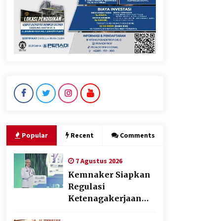
Dikunjungi PWI, Wawan Fauzi:
Peran Media Bisa Berdampak
Besar hingga Fatal
6 Agustus 2026
Marak Kecelakaan Kapal,
Puan Soroti Minimnya Faktor
Keamanan Transportasi Laut
5 Agustus 2026
Popular
Recent
Comments
7 Agustus 2026
Kemnaker Siapkan
Regulasi
Ketenagakerjaan
yang Selaras