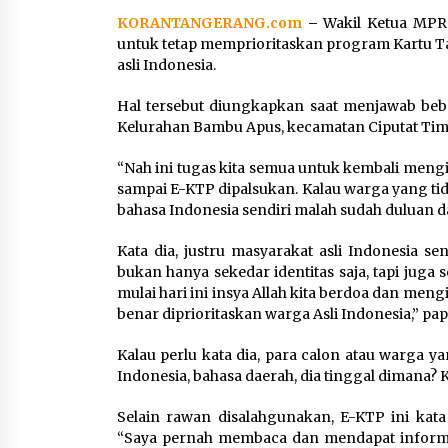
KORANTANGERANG.com
–
Wakil Ketua MPR
Jaga Kebugaran Petugas,
untuk tetap memprioritaskan program Kartu T
Lapas Kelas I Tangerang
asli Indonesia.
Gelar Cek Kesehatan Gratis
dan Skrining TB Lanjutan
Hal tersebut diungkapkan saat menjawab bebe
6 Agustus 2026
Kelurahan Bambu Apus, kecamatan Ciputat Timur
“Nah ini tugas kita semua untuk kembali meng
Kejari Kota Tangerang
sampai E-KTP dipalsukan. Kalau warga yang tid
Bongkar Korupsi Rp5,49
bahasa Indonesia sendiri malah sudah duluan da
Miliar: Sewa Pesawat Fiktif,
Eks VP Angkasa Pura Kargo
Kata dia, justru masyarakat asli Indonesia s
Ditahan
bukan hanya sekedar identitas saja, tapi juga
6 Agustus 2026
mulai hari ini insya Allah kita berdoa dan me
benar diprioritaskan warga Asli Indonesia,” pa
Kalau perlu kata dia, para calon atau warga 
Indonesia, bahasa daerah, dia tinggal dimana? 
Selain rawan disalahgunakan, E-KTP ini kat
“Saya pernah membaca dan mendapat informas