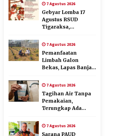
dengan Tantangan
7 Agustus 2026
Dunia Kerja Modern
Gebyar Lomba 17
Agustus RSUD
Tigaraksa,
Semarakkan HUT RI
dengan Nuansa
7 Agustus 2026
Kebersamaan
Pemanfaatan
Limbah Galon
Bekas, Lapas Banjar
Tanam 200 Pohon
Cabai Dukung
7 Agustus 2026
Program Ketahanan
Tagihan Air Tanpa
Pangan
Pemakaian,
Terungkap Ada
Transisi Panjang
Pengelolaan ,
7 Agustus 2026
Perumdam TKR
Sarana PAUD