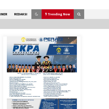
INER
REDAKSI
Trending Now
Pemanfaatan Limbah Galon
Bekas, Lapas Banjar Tanam
200 Pohon Cabai Dukung
Program Ketahanan Pangan
7 Agustus 2026
KKM Universitas Bina Bangsa
Kelompok 83 Laksanakan
Pendampingan Pembuatan
Spanduk Sebagai Upaya
Memperkuat Pemasaran
UMKM di Desa Cempaka
6 Agustus 2026