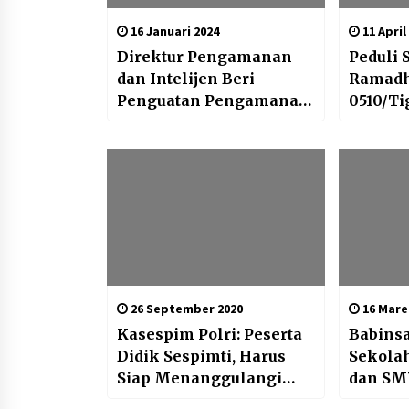
16 Januari 2024
11 April
Direktur Pengamanan
Peduli 
dan Intelijen Beri
Ramadh
Penguatan Pengamanan
0510/T
Kepada Jajaran Lapas
Takjil 
Cikarang
26 September 2020
16 Mare
Kasespim Polri: Peserta
Babinsa
Didik Sespimti, Harus
Sekolah
Siap Menanggulangi
dan SM
Kamtibmas