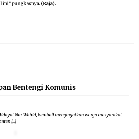
l ini,” pungkasnya.
(Raja).
epan Bentengi Komunis
dayat Nur Wahid, kembali mengingatkan warga masyarakat
anten […]