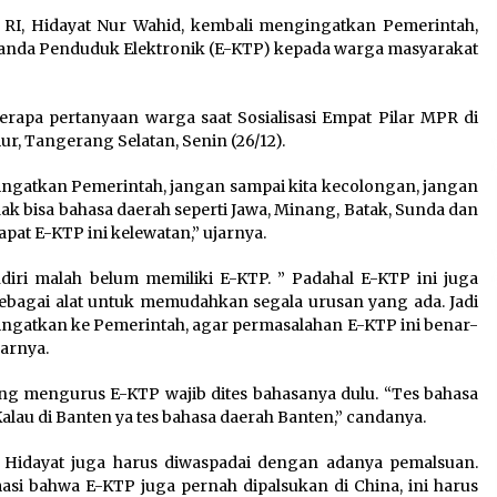
 RI, Hidayat Nur Wahid, kembali mengingatkan Pemerintah,
Kemenkum Malut Dorong
anda Penduduk Elektronik (E-KTP) kepada warga masyarakat
Perlindungan Hak Cipta Musik
di Era Digital, Sosialisasikan
Pencatatan Gratis dan
rapa pertanyaan warga saat Sosialisasi Empat Pilar MPR di
Penguatan Royalti
, Tangerang Selatan, Senin (26/12).
6 Agustus 2026
ingatkan Pemerintah, jangan sampai kita kecolongan, jangan
Dukung Ekosistem Kendaraan
ak bisa bahasa daerah seperti Jawa, Minang, Batak, Sunda dan
Listrik, Wapres Dorong Link
pat E-KTP ini kelewatan,” ujarnya.
and Match Pendidikan–
Industri
endiri malah belum memiliki E-KTP. ” Padahal E-KTP ini juga
5 Agustus 2026
 sebagai alat untuk memudahkan segala urusan yang ada. Jadi
ngingatkan ke Pemerintah, agar permasalahan E-KTP ini benar-
parnya.
yang mengurus E-KTP wajib dites bahasanya dulu. “Tes bahasa
Kalau di Banten ya tes bahasa daerah Banten,” candanya.
a Hidayat juga harus diwaspadai dengan adanya pemalsuan.
i bahwa E-KTP juga pernah dipalsukan di China, ini harus