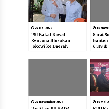
27 Mei 2026
18 Nove
PSI Bakal Kawal
Surat S
Rencana Blusukan
Banten
Jokowi ke Daerah
6.518 d
27 November 2024
10 Mei 2
Pastikan PILKADA
KPU Ka