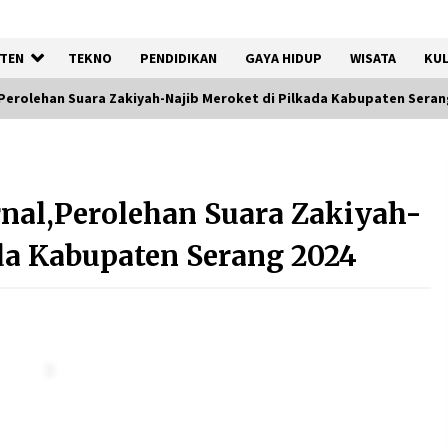
TEN
TEKNO
PENDIDIKAN
GAYA HIDUP
WISATA
KUL
,Perolehan Suara Zakiyah-Najib Meroket di Pilkada Kabupaten Seran
Dukung Ekosistem Kendaraan
Listrik, Wapres Dorong Link
rnal,Perolehan Suara Zakiyah-
and Match Pendidikan–
Industri
da Kabupaten Serang 2024
5 Agustus 2026
is
Jokowi Tetap Disambut
Hangat di NTT, Ahmad Ali:
Karya dan Pengabdiannya
Masih Dirasakan Masyarakat
5 Agustus 2026
l