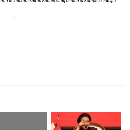
iarah ke makam Sultan Banten yang berada di Kompleks Masjid