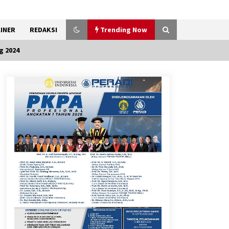
INER
REDAKSI
Trending Now
g 2024
Marak Kecelakaan Kapal,
Puan Soroti Minimnya Faktor
Keamanan Transportasi Laut
5 Agustus 2026
Respons Cepat Aduan Warga,
Wali Kota Serang Bantu Bedah
Rumah Roboh Korban
Bencana, Salurkan Bantuan
Rp30 Juta
5 Agustus 2026