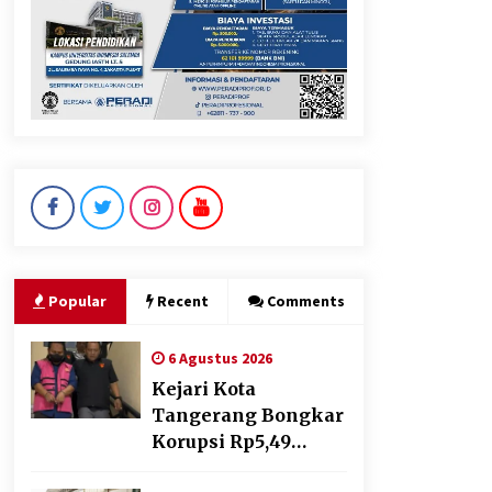
Pemkot Cilegon Sampaikan
Rancangan KUA PPAS 2027,
Pendapatan Ditarget Rp2,03
Triliun
5 Agustus 2026
Mengenal Lebih Dekat: H.
Salbini, Tokoh Tangsel
Penjaga Nilai dan Pembangun
Harapan Warga Pamulang
Popular
Recent
Comments
5 Agustus 2026
6 Agustus 2026
Kejari Kota
Tangerang Bongkar
Korupsi Rp5,49
Miliar: Sewa