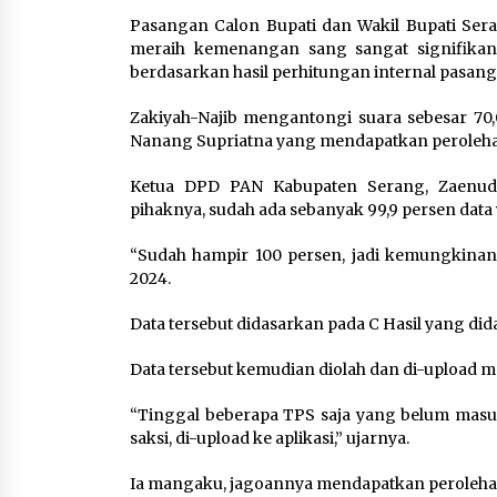
5 Agustus 2026
Pasangan Calon Bupati dan Wakil Bupati Ser
meraih kemenangan sang sangat signifikan 
Wali Kota Serang Budi
berdasarkan hasil perhitungan internal pasanga
Rustandi Berikan
Penghargaan kepada
Zakiyah-Najib mengantongi suara sebesar 70
Pemenang Sayembara Logo
Nanang Supriatna yang mendapatkan perolehan
HUT ke-19 Kota Serang
5 Agustus 2026
Ketua DPD PAN Kabupaten Serang, Zaenudi
pihaknya, sudah ada sebanyak 99,9 persen data
Melalui Ikrar Napiter, Lapas
Cilegon Dorong Reintegrasi
“Sudah hampir 100 persen, jadi kemungkinan 
Sosial Berlandaskan Nilai
2024.
Kebangsaan
5 Agustus 2026
Data tersebut didasarkan pada C Hasil yang dida
Data tersebut kemudian diolah dan di-upload mel
“Tinggal beberapa TPS saja yang belum masuk,
saksi, di-upload ke aplikasi,” ujarnya.
Ia mangaku, jagoannya mendapatkan perolehan 5