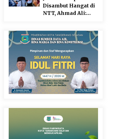
Tegaskan
Disambut Hangat di
Kepemimpinan
NTT, Ahmad Ali:
Perempuan Bukan
Karya dan
Dominasi, Tapi
Pengabdiannya
Merawat Dan
Masih Dirasakan
Merangkul
Masyarakat