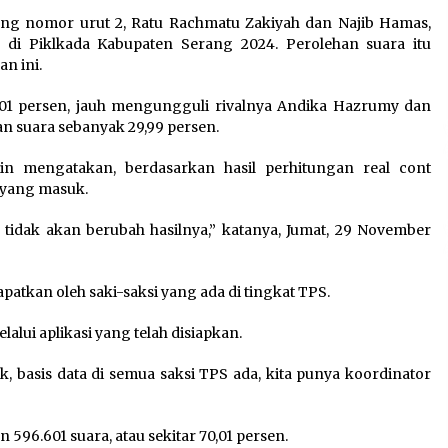
ang nomor urut 2, Ratu Rachmatu Zakiyah dan Najib Hamas,
di Piklkada Kabupaten Serang 2024. Perolehan suara itu
Polres Cilegon Gelar Apel
n ini.
Kesiapsiagaan Hadapi
Ancaman Kebakaran Akibat
,01 persen, jauh mengungguli rivalnya Andika Hazrumy dan
Fenomena El Niño
 suara sebanyak 29,99 persen.
5 Agustus 2026
n mengatakan, berdasarkan hasil perhitungan real cont
 yang masuk.
“Anak Kades Jadi Kaur
Keuangan? Skandal
tidak akan berubah hasilnya,” katanya, Jumat, 29 November
Nepotisme Desa Buaran
Bambu Meledak!”
5 Agustus 2026
patkan oleh saki-saksi yang ada di tingkat TPS.
alui aplikasi yang telah disiapkan.
 basis data di semua saksi TPS ada, kita punya koordinator
96.601 suara, atau sekitar 70,01 persen.