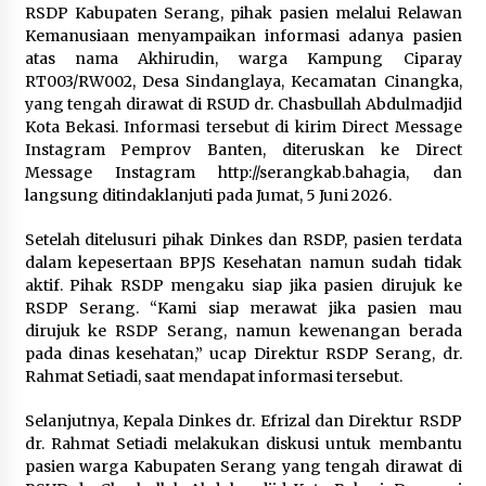
Wamenhan Pimpin Prosesi
RSDP Kabupaten Serang, pihak pasien melalui Relawan
Pelantikan dan Sertijab Pejabat
Kemanusiaan menyampaikan informasi adanya pasien
Tinggi Kemhan
atas nama Akhirudin, warga Kampung Ciparay
8 Agustus 2026
RT003/RW002, Desa Sindanglaya, Kecamatan Cinangka,
yang tengah dirawat di RSUD dr. Chasbullah Abdulmadjid
Kota Bekasi. Informasi tersebut di kirim Direct Message
Instagram Pemprov Banten, diteruskan ke Direct
DPD Partai Gerakan Rakyat Kota
Message Instagram http://serangkab.bahagia, dan
Tangerang Gelar Konsolidasi
langsung ditindaklanjuti pada Jumat, 5 Juni 2026.
Internal Jelang Pemilu 2029
8 Agustus 2026
Setelah ditelusuri pihak Dinkes dan RSDP, pasien terdata
dalam kepesertaan BPJS Kesehatan namun sudah tidak
aktif. Pihak RSDP mengaku siap jika pasien dirujuk ke
RSDP Serang. “Kami siap merawat jika pasien mau
dirujuk ke RSDP Serang, namun kewenangan berada
pada dinas kesehatan,” ucap Direktur RSDP Serang, dr.
Rahmat Setiadi, saat mendapat informasi tersebut.
Selanjutnya, Kepala Dinkes dr. Efrizal dan Direktur RSDP
dr. Rahmat Setiadi melakukan diskusi untuk membantu
pasien warga Kabupaten Serang yang tengah dirawat di