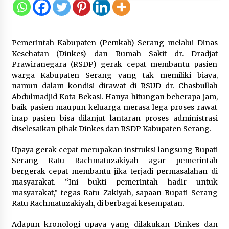
Festival Lembah Baliem Perkuat
Ekonomi Masyarakat Papua
Pegunungan
8 Agustus 2026
Pemerintah Kabupaten (Pemkab) Serang melalui Dinas
Kesehatan (Dinkes) dan Rumah Sakit dr. Dradjat
Prawiranegara (RSDP) gerak cepat membantu pasien
warga Kabupaten Serang yang tak memiliki biaya,
Bakteri Yogurt, Kenali Manfaatnya
namun dalam kondisi dirawat di RSUD dr. Chasbullah
untuk Kesehatan Pencernaan
Abdulmadjid Kota Bekasi. Hanya hitungan beberapa jam,
8 Agustus 2026
baik pasien maupun keluarga merasa lega proses rawat
inap pasien bisa dilanjut lantaran proses administrasi
diselesaikan pihak Dinkes dan RSDP Kabupaten Serang.
Upaya gerak cepat merupakan instruksi langsung Bupati
Perawatan PCOS yang Efektif untuk
Serang Ratu Rachmatuzakiyah agar pemerintah
Menjaga Kesuburan
bergerak cepat membantu jika terjadi permasalahan di
8 Agustus 2026
masyarakat. “Ini bukti pemerintah hadir untuk
masyarakat,” tegas Ratu Zakiyah, sapaan Bupati Serang
Ratu Rachmatuzakiyah, di berbagai kesempatan.
Adapun kronologi upaya yang dilakukan Dinkes dan