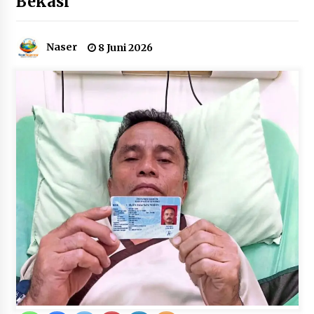
Bekasi
12 Coklat Terbaik dan Enak di
Pasaran
8 Agustus 2026
Naser
8 Juni 2026
9 Kopi Botol Terbaik yang Praktis
untuk Menemani Aktivitas
8 Agustus 2026
Kemenpar Turut Perkuat
Pengembangan KEK Samota
sebagai Destinasi Wisata Bahari
Berkelas Dunia
8 Agustus 2026