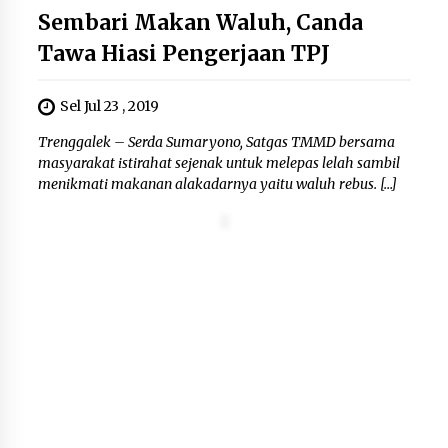
Di Forum Internasional Majelis
Sembari Makan Waluh, Canda
Persaudaraan Manusia, Megawati
Soekarnoputri Tegaskan
Tawa Hiasi Pengerjaan TPJ
Kepemimpinan Perempuan Bukan
Dominasi, Tapi Merawat Dan
Sel Jul 23 , 2019
Merangkul
5 Agustus 2026
Trenggalek – Serda Sumaryono, Satgas TMMD bersama
masyarakat istirahat sejenak untuk melepas lelah sambil
Jokowi Tetap Disambut Hangat di
menikmati makanan alakadarnya yaitu waluh rebus. […]
NTT, Ahmad Ali: Karya dan
Pengabdiannya Masih Dirasakan
Masyarakat
5 Agustus 2026