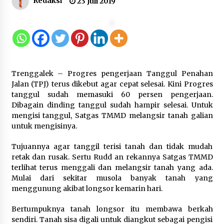
Redaksi
23 Juli 2019
Jaga Kebugaran Petugas, Lapas
Kelas I Tangerang Gelar Cek
Kesehatan Gratis dan Skrining TB
Lanjutan
6 Agustus 2026
Trenggalek – Progres pengerjaan Tanggul Penahan
Jalan (TPJ) terus dikebut agar cepat selesai. Kini Progres
Kemenkum Malut Dorong
tanggul sudah memasuki 60 persen pengerjaan.
Perlindungan Hak Cipta Musik di Era
Dibagain dinding tanggul sudah hampir selesai. Untuk
Digital, Sosialisasikan Pencatatan
mengisi tanggul, Satgas TMMD melangsir tanah galian
Gratis dan Penguatan Royalti
untuk mengisinya.
6 Agustus 2026
Tujuannya agar tanggil terisi tanah dan tidak mudah
retak dan rusak. Sertu Rudd an rekannya Satgas TMMD
Dikunjungi PWI, Wawan Fauzi: Peran
terlihat terus menggali dan melangsir tanah yang ada.
Media Bisa Berdampak Besar
Mulai dari sekitar musola banyak tanah yang
hingga Fatal
menggunung akibat longsor kemarin hari.
6 Agustus 2026
Bertumpuknya tanah longsor itu membawa berkah
sendiri. Tanah sisa digali untuk diangkut sebagai pengisi