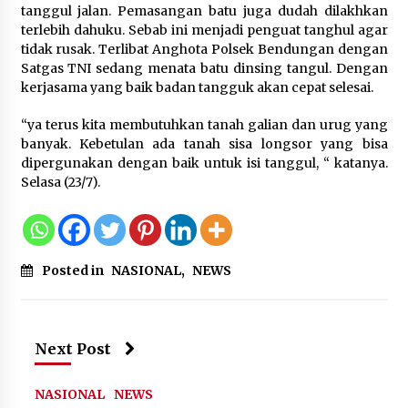
tanggul jalan. Pemasangan batu juga dudah dilakhkan
Kejari Kota Tangerang Bongkar
terlebih dahuku. Sebab ini menjadi penguat tanghul agar
Korupsi Rp5,49 Miliar: Sewa Pesawat
tidak rusak. Terlibat Anghota Polsek Bendungan dengan
Fiktif, Eks VP Angkasa Pura Kargo
Satgas TNI sedang menata batu dinsing tangul. Dengan
Ditahan
kerjasama yang baik badan tangguk akan cepat selesai.
6 Agustus 2026
“ya terus kita membutuhkan tanah galian dan urug yang
banyak. Kebetulan ada tanah sisa longsor yang bisa
Dukung Ekosistem Kendaraan
dipergunakan dengan baik untuk isi tanggul, “ katanya.
Listrik, Wapres Dorong Link and
Selasa (23/7).
Match Pendidikan–Industri
5 Agustus 2026
Posted in
NASIONAL
,
NEWS
Marak Kecelakaan Kapal, Puan
Soroti Minimnya Faktor Keamanan
Transportasi Laut
5 Agustus 2026
Next Post
NASIONAL
NEWS