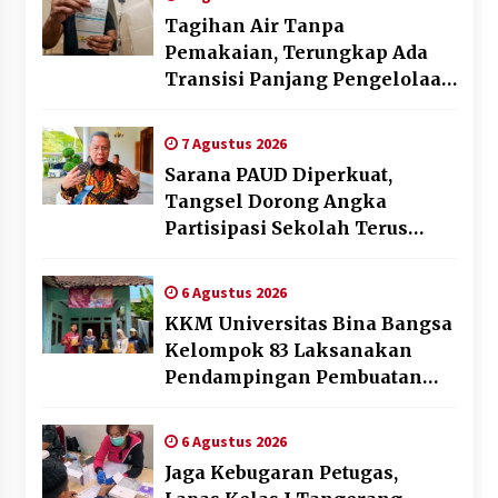
Tagihan Air Tanpa
Pemakaian, Terungkap Ada
Transisi Panjang Pengelolaan
, Perumdam TKR Didesak
Transparan
7 Agustus 2026
Sarana PAUD Diperkuat,
Tangsel Dorong Angka
Partisipasi Sekolah Terus
Meningkat
6 Agustus 2026
KKM Universitas Bina Bangsa
Kelompok 83 Laksanakan
Pendampingan Pembuatan
Spanduk Sebagai Upaya
Memperkuat Pemasaran
6 Agustus 2026
UMKM di Desa Cempaka
Jaga Kebugaran Petugas,