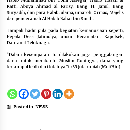
Habib Muhammad bin Toha Assegaf, Habib Hasan al
Sarana PAUD Diperkuat, Tangsel
Kaffi, Abuya Ahmad al Farisy, Bang H. Jamil, Bang
Dorong Angka Partisipasi Sekolah
Suryadih, dan para Habib, ulama, umaroh, Ormas, Majelis
Terus Meningkat
dan penceramah Al Habib Bahar bin Smith.
7 Agustus 2026
Tampak hadir pula pada kegiatan kemanusiaan seperti,
Kepala Desa Jatimulya, unsur Kecamatan, Kapolsek,
Danramil Teluknaga.
KKM Universitas Bina Bangsa
Kelompok 83 Laksanakan
“Dalam kesempatan itu dilakukan juga penggalangan
Pendampingan Pembuatan Spanduk
dana untuk membantu Muslim Rohingya, dana yang
Sebagai Upaya Memperkuat
terkumpul lebih dari totalnya Rp.35 juta rupiah.(Mul/Hin)
Pemasaran UMKM di Desa Cempaka
6 Agustus 2026
Posted in
NEWS