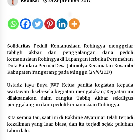
Redaksi
25 September 2017
Kemenkum Malut Harmonisasi
Rancangan Perbup Pengadaan
Barang dan Jasa pada BUMD
Halteng
7 Agustus 2026
Solidaritas Peduli Kemanusiaan Rohingya menggelar
Kemenkum Malut Ikuti ‘Pasti Ada
tabligh akbar dan penggalangan dana peduli
Solusi’, Menkum Dorong
kemanusiaan Rohingya di Lapangan terbuka Perumahan
Transformasi Digital
Duta Bandara Permai Desa Jatimulya Kecamatan Kosambi
Kabupaten Tangerang pada Minggu (24/9/2017)
7 Agustus 2026
Ustadz Jaya Buya JWF Ketua panitia kegiatan kepada
wartawan disela-sela kegiatan mengatakan,”Kegiatan ini
Kemnaker Siapkan Regulasi
dilaksanakan dalm rangka Tabliq Akbar sekaligus
Ketenagakerjaan yang Selaras
penggalangan dana peduli kemanusiaan Rohingya.
dengan Tantangan Dunia Kerja
Modern
Kita semua tau, saat ini di Rakhine Myanmar telah terjadi
kezaliman yang luar biasa, dan itu terjadi sejak puluhan
7 Agustus 2026
tahun lalu.