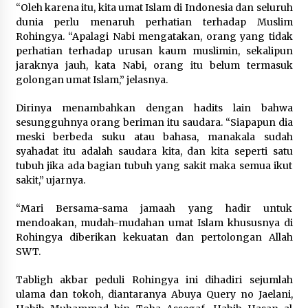
Gebyar Lomba 17 Agustus RSUD
“Oleh karena itu, kita umat Islam di Indonesia dan seluruh
Tigaraksa, Semarakkan HUT RI
dunia perlu menaruh perhatian terhadap Muslim
dengan Nuansa Kebersamaan
Rohingya. “Apalagi Nabi mengatakan, orang yang tidak
perhatian terhadap urusan kaum muslimin, sekalipun
7 Agustus 2026
jaraknya jauh, kata Nabi, orang itu belum termasuk
golongan umat Islam,” jelasnya.
Dirinya menambahkan dengan hadits lain bahwa
Pemanfaatan Limbah Galon Bekas,
sesungguhnya orang beriman itu saudara. “Siapapun dia
Lapas Banjar Tanam 200 Pohon
meski berbeda suku atau bahasa, manakala sudah
Cabai Dukung Program Ketahanan
syahadat itu adalah saudara kita, dan kita seperti satu
Pangan
tubuh jika ada bagian tubuh yang sakit maka semua ikut
7 Agustus 2026
sakit,” ujarnya.
“Mari Bersama-sama jamaah yang hadir untuk
Tagihan Air Tanpa Pemakaian,
mendoakan, mudah-mudahan umat Islam khususnya di
Terungkap Ada Transisi Panjang
Rohingya diberikan kekuatan dan pertolongan Allah
Pengelolaan , Perumdam TKR
SWT.
Didesak Transparan
7 Agustus 2026
Tabligh akbar peduli Rohingya ini dihadiri sejumlah
ulama dan tokoh, diantaranya Abuya Query no Jaelani,