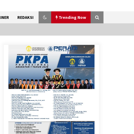
INER
REDAKSI
Trending Now
Penanganan Kebakaran
Gedung Dinas Teknis Masuk
Tahap Akhir, Tak Ada Korban
Jiwa
8 Agustus 2026
9 Kopi Botol Terbaik yang
Praktis untuk Menemani
Aktivitas
8 Agustus 2026
Bakteri Yogurt, Kenali