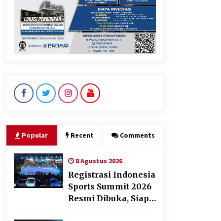
Manfaatnya untuk Kesehatan
Pencernaan
8 Agustus 2026
DPD Partai Gerakan Rakyat
Kota Tangerang Gelar
Konsolidasi Internal Jelang
Pemilu 2029
8 Agustus 2026
Popular
Recent
Comments
8 Agustus 2026
Registrasi Indonesia
Sports Summit 2026
Resmi Dibuka, Siap
Hadirkan