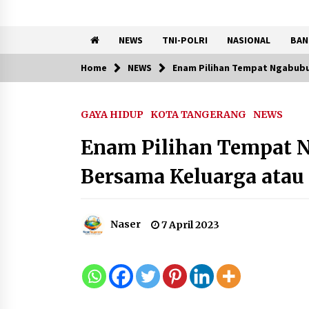
NEWS
TNI-POLRI
NASIONAL
BAN
Home
NEWS
Enam Pilihan Tempat Ngabubu
Trending Now
GAYA HIDUP
KOTA TANGERANG
NEWS
Registrasi Indonesia Sports
Summit 2026 Resmi Dibuka,
Enam Pilihan Tempat N
Siap Hadirkan Pengalaman
Beyond the Game
Bersama Keluarga ata
8 Agustus 2026
Kebakaran Gedung Dinas
Teknis Abdul Muis
Naser
7 April 2023
Dipadamkan, Layanan Publik
Tetap Berjalan
8 Agustus 2026
Kemenpar Turut Perkuat