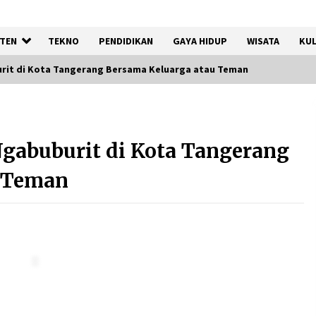
TEN
TEKNO
PENDIDIKAN
GAYA HIDUP
WISATA
KUL
rit di Kota Tangerang Bersama Keluarga atau Teman
Timnas Indonesia Diharapkan
Bangkit Usai Takluk dari
gabuburit di Kota Tangerang
Vietnam di Piala AFF 2026
8 Agustus 2026
u Teman
12 Coklat Terbaik dan Enak di
Pasaran
8 Agustus 2026
Festival Lembah Baliem