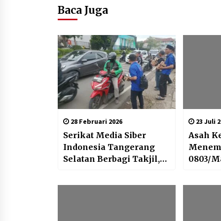
Baca Juga
28 Februari 2026
23 Juli 
Serikat Media Siber
Asah 
Indonesia Tangerang
Menemb
Selatan Berbagi Takjil,
0803/M
Perkuat Soliditas di
Prajurit
Bulan Ramadan