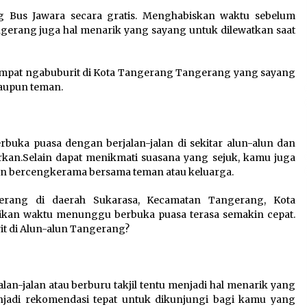
Perkuat Ekonomi Masyarakat
g Bus Jawara secara gratis. Menghabiskan waktu sebelum
Papua Pegunungan
gerang juga hal menarik yang sayang untuk dilewatkan saat
8 Agustus 2026
empat ngabuburit di Kota Tangerang Tangerang yang sayang
Wamenhan Pimpin Prosesi
aupun teman.
Pelantikan dan Sertijab
Pejabat Tinggi Kemhan
8 Agustus 2026
uka puasa dengan berjalan-jalan di sekitar alun-alun dan
rkan.Selain dapat menikmati suasana yang sejuk, kamu juga
dan bercengkerama bersama teman atau keluarga.
rang di daerah Sukarasa, Kecamatan Tangerang, Kota
kan waktu menunggu berbuka puasa terasa semakin cepat.
t di Alun-alun Tangerang?
n-jalan atau berburu takjil tentu menjadi hal menarik yang
jadi rekomendasi tepat untuk dikunjungi bagi kamu yang