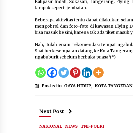
Kalipasir Indah, Sukasari, Tangerang. Flying
tampak seperti jembatan.
Beberapa aktivitas tentu dapat dilakukan selama
mengobrol dan foto-foto di kawasan Flying D
bisa masuk ke sini, karena tak ada tiket masuk 
Nah, itulah enam rekomendasi tempat ngabub
Saat berkesempatan datang ke Kota Tangerang,
ngabuburit sebelum berbuka puasa?(*)
Posted in
GAYA HIDUP
,
KOTA TANGERA
Next Post
NASIONAL
NEWS
TNI-POLRI