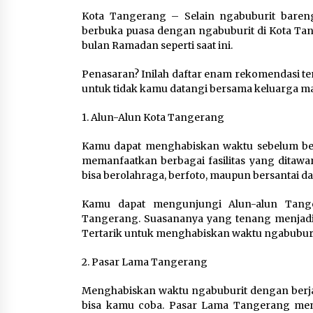
Pengembangan KEK Samota
Kota Tangerang – Selain ngabuburit baren
sebagai Destinasi Wisata
berbuka puasa dengan ngabuburit di Kota Tan
Bahari Berkelas Dunia
bulan Ramadan seperti saat ini.
8 Agustus 2026
Penasaran? Inilah daftar enam rekomendasi t
Perawatan PCOS yang Efektif
untuk tidak kamu datangi bersama keluarga m
untuk Menjaga Kesuburan
8 Agustus 2026
1. Alun-Alun Kota Tangerang
Kamu dapat menghabiskan waktu sebelum berb
memanfaatkan berbagai fasilitas yang ditawa
bisa berolahraga, berfoto, maupun bersantai 
Kamu dapat mengunjungi Alun-alun Tange
Tangerang. Suasananya yang tenang menjadi
Tertarik untuk menghabiskan waktu ngabuburi
2. Pasar Lama Tangerang
Menghabiskan waktu ngabuburit dengan berjala
bisa kamu coba. Pasar Lama Tangerang men