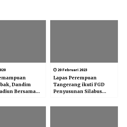
2020
20 Februari 2023
Kemampuan
Lapas Perempuan
ak, Dandim
Tangerang ikuti FGD
adiun Bersama
Penyusunan Silabus
 latbakjatri
Sosialisasi Buku Saku
Kontra Narasi Agama