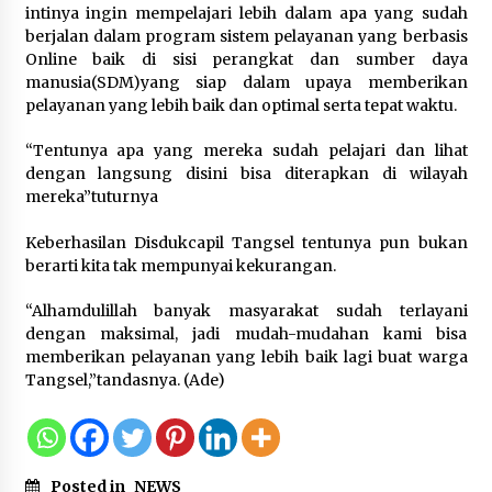
Festival Lembah Baliem Perkuat
intinya ingin mempelajari lebih dalam apa yang sudah
Ekonomi Masyarakat Papua
berjalan dalam program sistem pelayanan yang berbasis
Pegunungan
Online baik di sisi perangkat dan sumber daya
manusia(SDM)yang siap dalam upaya memberikan
8 Agustus 2026
pelayanan yang lebih baik dan optimal serta tepat waktu.
“Tentunya apa yang mereka sudah pelajari dan lihat
Bakteri Yogurt, Kenali Manfaatnya
dengan langsung disini bisa diterapkan di wilayah
untuk Kesehatan Pencernaan
mereka”tuturnya
8 Agustus 2026
Keberhasilan Disdukcapil Tangsel tentunya pun bukan
berarti kita tak mempunyai kekurangan.
“Alhamdulillah banyak masyarakat sudah terlayani
Perawatan PCOS yang Efektif untuk
dengan maksimal, jadi mudah-mudahan kami bisa
Menjaga Kesuburan
memberikan pelayanan yang lebih baik lagi buat warga
Tangsel,”tandasnya. (Ade)
8 Agustus 2026
Posted in
NEWS