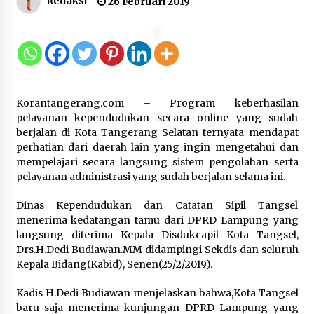
Redaksi
26 Februari 2019
12 Coklat Terbaik dan Enak di
Pasaran
8 Agustus 2026
Korantangerang.com – Program keberhasilan
9 Kopi Botol Terbaik yang Praktis
pelayanan kependudukan secara online yang sudah
untuk Menemani Aktivitas
berjalan di Kota Tangerang Selatan ternyata mendapat
perhatian dari daerah lain yang ingin mengetahui dan
8 Agustus 2026
mempelajari secara langsung sistem pengolahan serta
pelayanan administrasi yang sudah berjalan selama ini.
Dinas Kependudukan dan Catatan Sipil Tangsel
Kemenpar Turut Perkuat
menerima kedatangan tamu dari DPRD Lampung yang
Pengembangan KEK Samota
langsung diterima Kepala Disdukcapil Kota Tangsel,
sebagai Destinasi Wisata Bahari
Drs.H.Dedi Budiawan.MM didampingi Sekdis dan seluruh
Berkelas Dunia
Kepala Bidang(Kabid), Senen(25/2/2019).
8 Agustus 2026
Kadis H.Dedi Budiawan menjelaskan bahwa,Kota Tangsel
baru saja menerima kunjungan DPRD Lampung yang