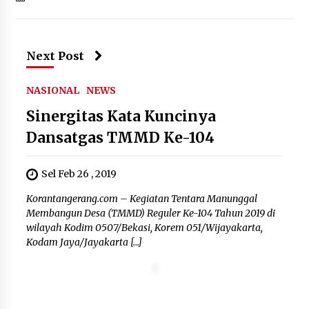
Wamenhan Pimpin Prosesi
Pelantikan dan Sertijab Pejabat
Tinggi Kemhan
8 Agustus 2026
Next Post
NASIONAL
NEWS
DPD Partai Gerakan Rakyat Kota
Sinergitas Kata Kuncinya
Tangerang Gelar Konsolidasi
Internal Jelang Pemilu 2029
Dansatgas TMMD Ke-104
8 Agustus 2026
Sel Feb 26 , 2019
Korantangerang.com – Kegiatan Tentara Manunggal
Membangun Desa (TMMD) Reguler Ke-104 Tahun 2019 di
wilayah Kodim 0507/Bekasi, Korem 051/Wijayakarta,
Kodam Jaya/Jayakarta […]